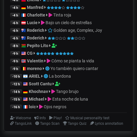
-4 h
Manfred
-4 h
Charlotte
Tinta roja
-4 h
Lucie
Bajo un cielo de estrellas
-6 h
Roderich
Golden age, Complex, Joy
-6 h
Roderich
-6 h
Pepito Lito
-8 h
CG
-9 h
Valentin
Cómo se pianta la vida
-9 h
moreno
Yo también quiero cantar
-9 h
ARIEL
La bordona
-10 h
Scott Cantu
-12 h
Khochnav
Tango brujo
-14 h
Michael
Esta noche de luna
-15 h
loic
Ojos negros
-16 h
Welcome
Info
Play!
Musical personality test
TangoLink
Tango Scan
Tango Quiz
Lyrics annotation