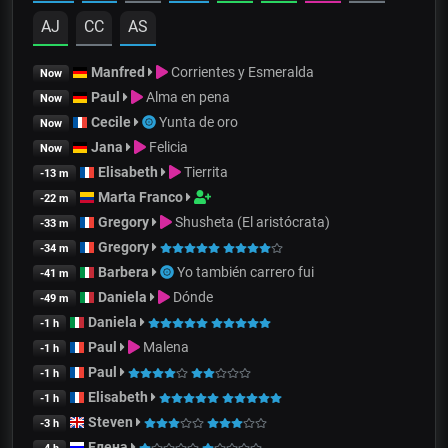
AJ
CC
AS
Manfred
Corrientes y Esmeralda
Now
Paul
Alma en pena
Now
Cecile
Yunta de oro
Now
Jana
Felicia
Now
Elisabeth
Tierrita
-13 m
Marta Franco
-22 m
Gregory
Shusheta (El aristócrata)
-33 m
Gregory
-34 m
Barbera
Yo también carrero fui
-41 m
Daniela
Dónde
-49 m
Daniela
-1 h
Paul
Malena
-1 h
Paul
-1 h
Elisabeth
-1 h
Steven
-3 h
Елена