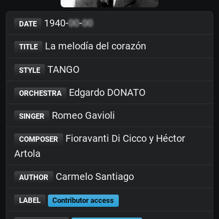
1940-
00
-
00
DATE
La melodía del corazón
TITLE
TANGO
STYLE
Edgardo DONATO
ORCHESTRA
Romeo Gavioli
SINGER
Fioravanti Di Cicco y Héctor
COMPOSER
Artola
Carmelo Santiago
AUTHOR
LABEL
Contributor access