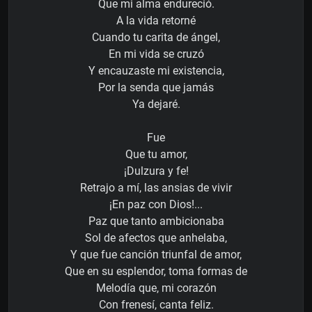
Que mi alma endureció.
A la vida retorné
Cuando tu carita de ángel,
En mi vida se cruzó
Y encauzaste mi existencia,
Por la senda que jamás
Ya dejaré.
Fue
Que tu amor,
¡Dulzura y fe!
Retrajo a mí, las ansias de vivir
¡En paz con Dios!...
Paz que tanto ambicionaba
Sol de afectos que anhelaba,
Y que fue canción triunfal de amor,
Que en su esplendor, toma formas de
Melodía que, mi corazón
Con frenesí, canta feliz.