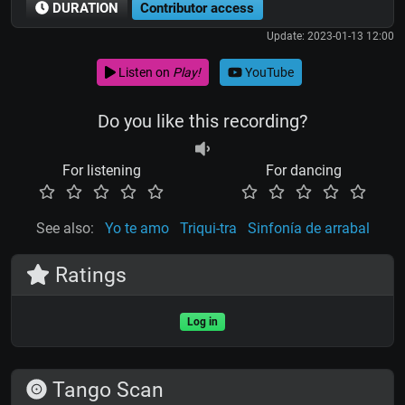
DURATION
Contributor access
Update: 2023-01-13 12:00
Listen on
Play!
YouTube
Do you like this recording?
For listening
For dancing
See also:
Yo te amo
Triqui-tra
Sinfonía de arrabal
Ratings
Log in
Tango Scan