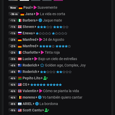
Paul
Suavemente
Now
Jana
La vida es corta
-36 m
Barbera
Jaque mate
-1 h
Steven
-1 h
Елена
-1 h
Manfred
24 de Agosto
-2 h
Manfred
-2 h
Charlotte
Tinta roja
-2 h
Lucie
Bajo un cielo de estrellas
-3 h
Roderich
Golden age, Complex, Joy
-4 h
Roderich
-4 h
Pepito Lito
-6 h
CG
-6 h
Valentin
Cómo se pianta la vida
-6 h
moreno
Yo también quiero cantar
-6 h
ARIEL
La bordona
-8 h
Scott Cantu
-9 h