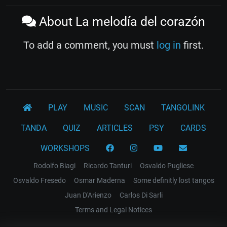
About La melodía del corazón
To add a comment, you must
log in
first.
PLAY
MUSIC
SCAN
TANGOLINK
TANDA
QUIZ
ARTICLES
PSY
CARDS
WORKSHOPS
Rodolfo Biagi
Ricardo Tanturi
Osvaldo Pugliese
Osvaldo Fresedo
Osmar Maderna
Some definitly lost tangos
Juan D'Arienzo
Carlos Di Sarli
Terms and Legal Notices