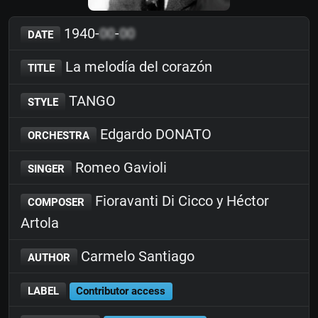
1940-
00
-
00
DATE
La melodía del corazón
TITLE
TANGO
STYLE
Edgardo DONATO
ORCHESTRA
Romeo Gavioli
SINGER
Fioravanti Di Cicco y Héctor
COMPOSER
Artola
Carmelo Santiago
AUTHOR
LABEL
Contributor access