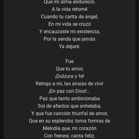
Que mi alma endureció.
A la vida retorné
Cuando tu carita de ángel,
En mi vida se cruzó
Y encauzaste mi existencia,
Por la senda que jamás
Ya dejaré.
Fue
Que tu amor,
¡Dulzura y fe!
Retrajo a mí, las ansias de vivir
¡En paz con Dios!...
Paz que tanto ambicionaba
Sol de afectos que anhelaba,
Y que fue canción triunfal de amor,
Que en su esplendor, toma formas de
Melodía que, mi corazón
Con frenesí, canta feliz.