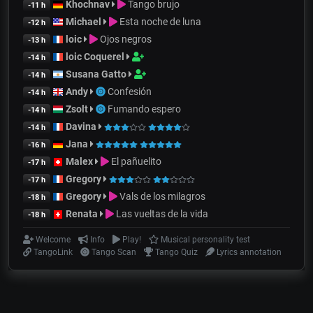
Khochnav
Tango brujo
-11 h
Michael
Esta noche de luna
-12 h
loic
Ojos negros
-13 h
loic Coquerel
-14 h
Susana Gatto
-14 h
Andy
Confesión
-14 h
Zsolt
Fumando espero
-14 h
Davina
-14 h
Jana
-16 h
Malex
El pañuelito
-17 h
Gregory
-17 h
Gregory
Vals de los milagros
-18 h
Renata
Las vueltas de la vida
-18 h
Welcome
Info
Play!
Musical personality test
TangoLink
Tango Scan
Tango Quiz
Lyrics annotation