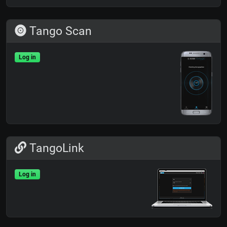
Tango Scan
Log in
TangoLink
Log in