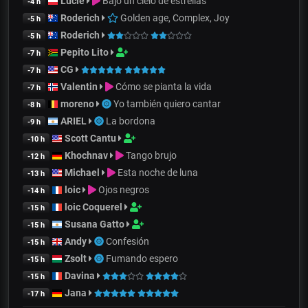
Lucie
Bajo un cielo de estrellas
-4 h
Roderich
Golden age, Complex, Joy
-5 h
Roderich
-5 h
Pepito Lito
-7 h
CG
-7 h
Valentin
Cómo se pianta la vida
-7 h
moreno
Yo también quiero cantar
-8 h
ARIEL
La bordona
-9 h
Scott Cantu
-10 h
Khochnav
Tango brujo
-12 h
Michael
Esta noche de luna
-13 h
loic
Ojos negros
-14 h
loic Coquerel
-15 h
Susana Gatto
-15 h
Andy
Confesión
-15 h
Zsolt
Fumando espero
-15 h
Davina
-15 h
Jana
-17 h