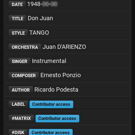
1948-
00
-
00
DATE
Don Juan
TITLE
TANGO
STYLE
Juan D'ARIENZO
ORCHESTRA
Instrumental
SINGER
Ernesto Ponzio
COMPOSER
Ricardo Podesta
AUTHOR
LABEL
Contributor access
#MATRIX
Contributor access
#DISK
Contributor access