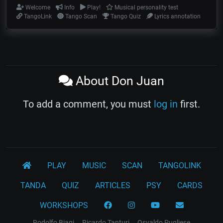
Welcome
Info
Play!
Musical personality test
TangoLink
Tango Scan
Tango Quiz
Lyrics annotation
About Don Juan
To add a comment, you must
log in
first.
PLAY
MUSIC
SCAN
TANGOLINK
TANDA
QUIZ
ARTICLES
PSY
CARDS
WORKSHOPS
Rodolfo Biagi
Ricardo Tanturi
Osvaldo Pugliese