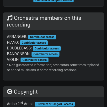
Premium or TangoDJ access
Orchestra members on this
recording
ARRANGER:
Contributor access
PIANO:
Contributor access
DOUBLEBASS:
Contributor access
BANDONEON:
Contributor access
VIOLIN:
Contributor access
* Non guaranteed information; orchestras sometimes replaced
or added musicians in some recording sessions.
Copyright
nd
Artist/2
Artist:
Premium or TangoDJ access