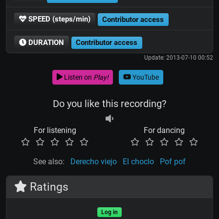
SPEED (steps/min)
Contributor access
DURATION
Contributor access
Update: 2013-07-10 00:52
Listen on
Play!
YouTube
Do you like this recording?
For listening
For dancing
See also:
Derecho viejo
El choclo
Pof pof
Ratings
Log in