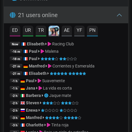
21 users online
ED
UR
TR
AE
YF
PN
Elisabeth
Racing Club
Now
Paul
Malena
-16 m
Paul
-18 m
Manfred
Corrientes y Esmeralda
-21 m
Elisabeth
-21 m
Paul
Suavemente
-1 h
Jana
La vida es corta
-1 h
Barbera
Jaque mate
-2 h
Steven
-2 h
Елена
-2 h
Manfred
-3 h
Charlotte
Tinta roja
-3 h