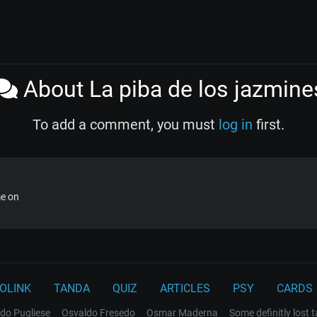
About La piba de los jazmine
To add a comment, you must
log in
first.
me on
OLINK
TANDA
QUIZ
ARTICLES
PSY
CARDS
do Pugliese
Osvaldo Fresedo
Osmar Maderna
Some definitly lost 