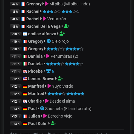
Gregory
Mi piba (Mi piba linda)
-6 h
Rachel
-8 h
Rachel
Ventarrón
-8 h
Rachel De la Vega
-8 h
emilse alfonzo
-10 h
Gregory
Cielo rojo
-10 h
Gregory
-10 h
Daniela
Penumbras (2)
-11 h
Daniela
-11 h
Phoebe
6
-11 h
Lenore Brown
-12 h
Manfred
Yuyo Verde
-12 h
Manfred
-12 h
Charlie
Desde el alma
-12 h
Paul
Shusheta (El aristócrata)
-13 h
Julien
Derecho viejo
-13 h
Paul Kuhn
-13 h