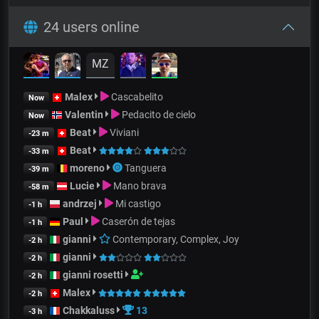
24 users online
MZ
Malex
Cascabelito
Now
Valentin
Pedacito de cielo
Now
Beat
Viviani
-23 m
Beat
-33 m
moreno
Tanguera
-39 m
Lucie
Mano brava
-58 m
andrzej
Mi castigo
-1 h
Paul
Caserón de tejas
-1 h
gianni
Contemporary, Complex, Joy
-2 h
gianni
-2 h
gianni rosetti
-2 h
Malex
-2 h
Chakkaluss
13
-3 h