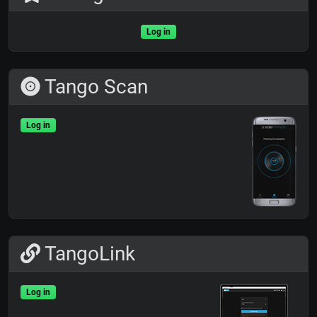
Log in
Tango Scan
Log in
TangoLink
Log in