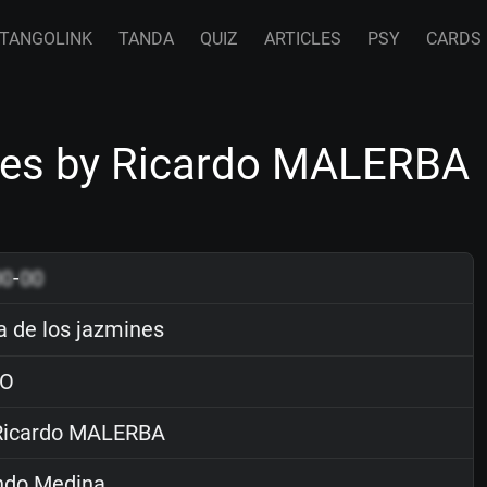
TANGOLINK
TANDA
QUIZ
ARTICLES
PSY
CARDS
ines by Ricardo MALERBA
00
-
00
a de los jazmines
O
icardo MALERBA
ndo Medina