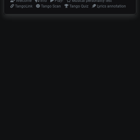
Welcome
Info
Play!
Musical personality test
TangoLink
Tango Scan
Tango Quiz
Lyrics annotation