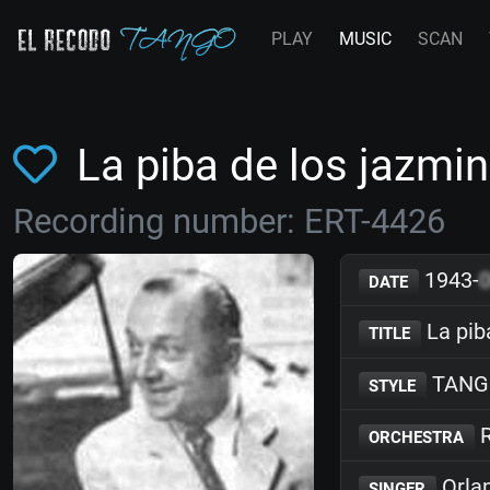
PLAY
MUSIC
SCAN
La piba de los jazm
Recording number: ERT-4426
1943-
DATE
La pib
TITLE
TANG
STYLE
R
ORCHESTRA
Orla
SINGER