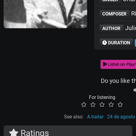
Ri
COMPOSER
Juli
AUTHOR
DURATION
Listen on
Play!
Do you like t
For listening
See also:
A bailar
24 de agosto
Ratings