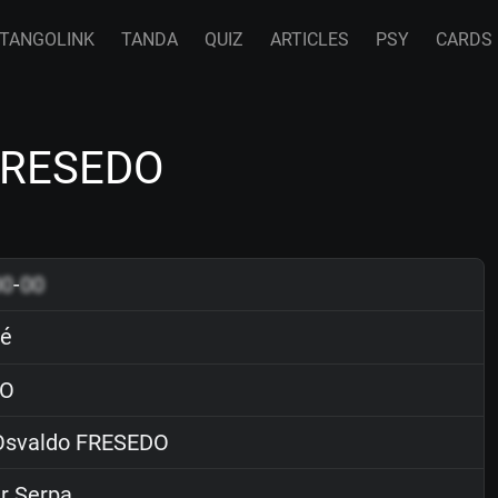
TANGOLINK
TANDA
QUIZ
ARTICLES
PSY
CARDS
 FRESEDO
00
-
00
ué
O
svaldo FRESEDO
r Serpa