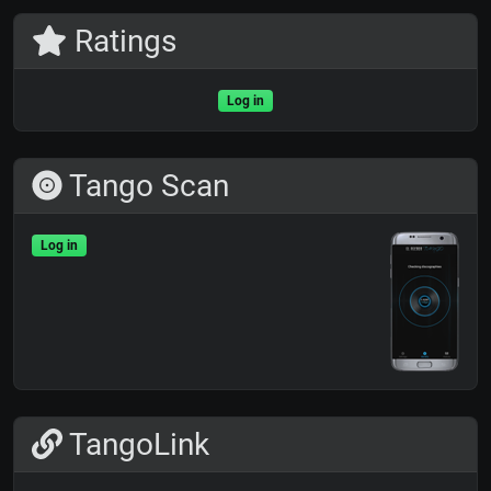
Ratings
Log in
Tango Scan
Log in
TangoLink