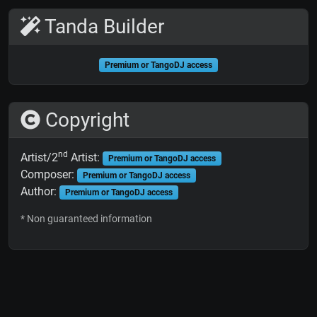
Tanda Builder
Premium or TangoDJ access
Copyright
nd
Artist/2
Artist:
Premium or TangoDJ access
Composer:
Premium or TangoDJ access
Author:
Premium or TangoDJ access
* Non guaranteed information