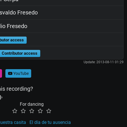
valdo Fresedo
io Fresedo
butor access
Contributor access
Update: 2013-08-11 01:29
YouTube
his recording?
For dancing
uestra casita
El día de tu ausencia