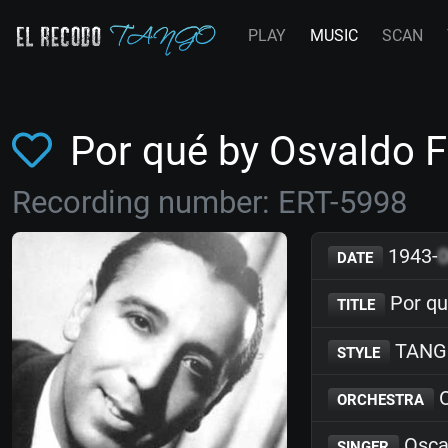
PLAY
MUSIC
SCAN
Por qué by Osvaldo
Recording number: ERT-5998
1943-
DATE
Por q
TITLE
TANG
STYLE
O
ORCHESTRA
Osca
SINGER