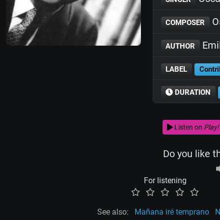
Os
COMPOSER
Emil
AUTHOR
LABEL
Contri
DURATION
Listen on
Play!
Do you like t
For listening
See also:
Mañana iré temprano
N