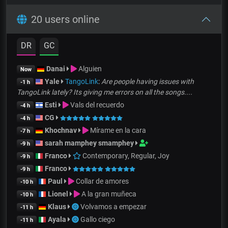
20 users online
DR
GC
Danai
Alguien
Now
Yale
TangoLink
:
Are people having issues with
-1 h
TangoLink lately? Its giving me errors on all the songs....
Esti
Vals del recuerdo
-4 h
CG
-4 h
Khochnav
Mírame en la cara
-7 h
sarah mamphey smamphey
-9 h
Franco
Contemporary, Regular, Joy
-9 h
Franco
-9 h
Paul
Collar de amores
-10 h
Lionel
A la gran muñeca
-10 h
Klaus
Volvamos a empezar
-11 h
Ayala
Gallo ciego
-11 h