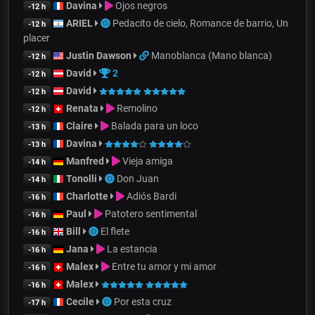
Davina
Ojos negros
-12 h
ARIEL
Pedacito de cielo, Romance de barrio, Un
-12 h
placer
Justin Dawson
Manoblanca (Mano blanca)
-12 h
David
2
-12 h
David
-12 h
Renata
Remolino
-12 h
Claire
Balada para un loco
-13 h
Davina
-13 h
Manfred
Vieja amiga
-14 h
Tonolli
Don Juan
-14 h
Charlotte
Adiós Bardi
-16 h
Paul
Patotero sentimental
-16 h
Bill
El flete
-16 h
Jana
La estancia
-16 h
Malex
Entre tu amor y mi amor
-16 h
Malex
-16 h
Cecile
Por esta cruz
-17 h