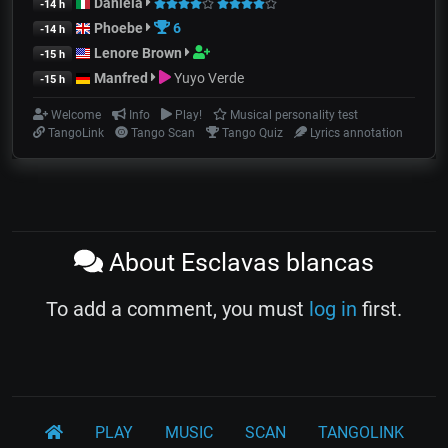
Daniela
-14 h
Phoebe
6
-14 h
Lenore Brown
-15 h
Manfred
Yuyo Verde
-15 h
Welcome
Info
Play!
Musical personality test
TangoLink
Tango Scan
Tango Quiz
Lyrics annotation
About Esclavas blancas
To add a comment, you must
log in
first.
PLAY
MUSIC
SCAN
TANGOLINK