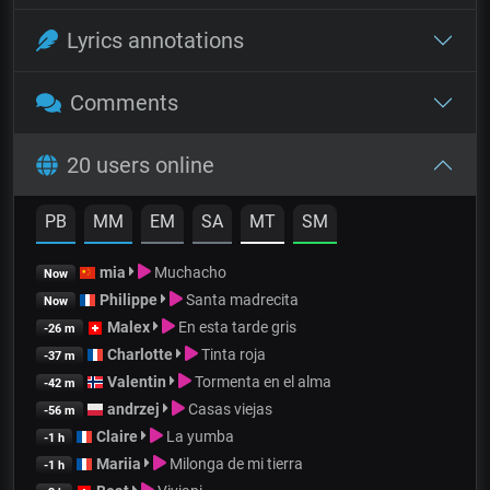
Lyrics annotations
Comments
20 users online
PB
MM
EM
SA
MT
SM
mia
Muchacho
Now
Philippe
Santa madrecita
Now
Malex
En esta tarde gris
-26 m
Charlotte
Tinta roja
-37 m
Valentin
Tormenta en el alma
-42 m
andrzej
Casas viejas
-56 m
Claire
La yumba
-1 h
Mariia
Milonga de mi tierra
-1 h