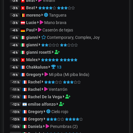
Beat
Viviani
-3 h
Beat
-3 h
moreno
Tanguera
-3 h
Lucie
Mano brava
-3 h
Paul
Caserón de tejas
-4 h
gianni
Contemporary, Complex, Joy
-4 h
gianni
-4 h
gianni rosetti
-4 h
Malex
-5 h
Chakkaluss
13
-6 h
Gregory
Mi piba (Mi piba linda)
-9 h
Rachel
-11 h
Rachel
Ventarrón
-11 h
Rachel De la Vega
-11 h
emilse alfonzo
-12 h
Gregory
Cielo rojo
-13 h
Gregory
-13 h
Daniela
Penumbras (2)
-13 h