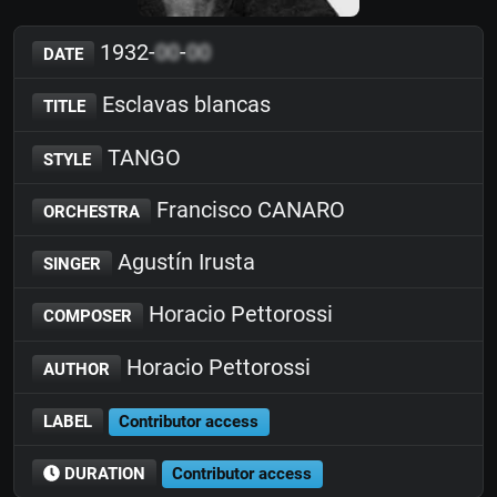
1932-
00
-
00
DATE
Esclavas blancas
TITLE
TANGO
STYLE
Francisco CANARO
ORCHESTRA
Agustín Irusta
SINGER
Horacio Pettorossi
COMPOSER
Horacio Pettorossi
AUTHOR
LABEL
Contributor access
DURATION
Contributor access