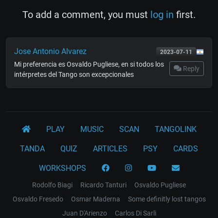
To add a comment, you must
log in
first.
Jose Antonio Alvarez
2023-07-11
Mi preferencia es Osvaldo Pugliese, en si todos los
Reply
intérpretes del Tango son excepcionales
PLAY
MUSIC
SCAN
TANGOLINK
TANDA
QUIZ
ARTICLES
PSY
CARDS
WORKSHOPS
Rodolfo Biagi
Ricardo Tanturi
Osvaldo Pugliese
Osvaldo Fresedo
Osmar Maderna
Some definitly lost tangos
Juan D'Arienzo
Carlos Di Sarli