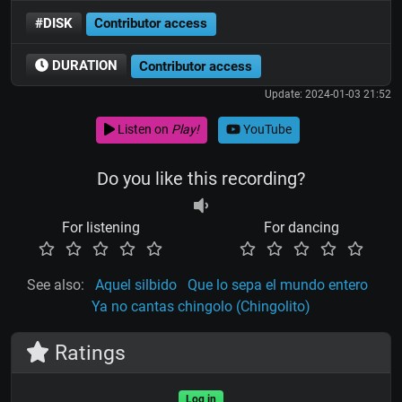
#DISK
Contributor access
DURATION
Contributor access
Update: 2024-01-03 21:52
Listen on
Play!
YouTube
Do you like this recording?
For listening
For dancing
See also:
Aquel silbido
Que lo sepa el mundo entero
Ya no cantas chingolo (Chingolito)
Ratings
Log in