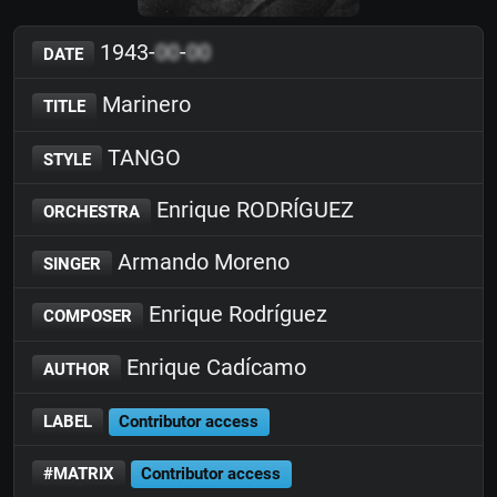
1943-
00
-
00
DATE
Marinero
TITLE
TANGO
STYLE
Enrique RODRÍGUEZ
ORCHESTRA
Armando Moreno
SINGER
Enrique Rodríguez
COMPOSER
Enrique Cadícamo
AUTHOR
LABEL
Contributor access
#MATRIX
Contributor access