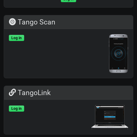
Tango Scan
Log in
TangoLink
Log in