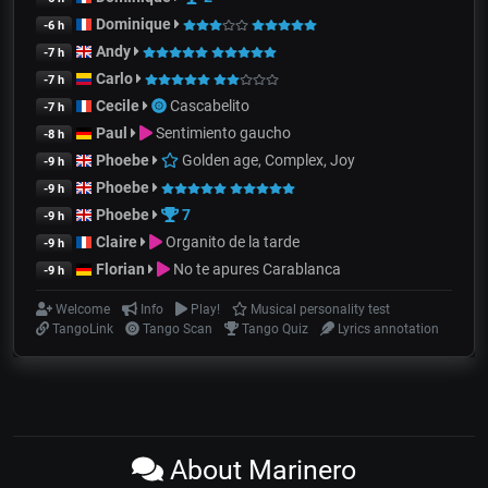
Dominique
-6 h
Andy
-7 h
Carlo
-7 h
Cecile
Cascabelito
-7 h
Paul
Sentimiento gaucho
-8 h
Phoebe
Golden age, Complex, Joy
-9 h
Phoebe
-9 h
Phoebe
7
-9 h
Claire
Organito de la tarde
-9 h
Florian
No te apures Carablanca
-9 h
Welcome
Info
Play!
Musical personality test
TangoLink
Tango Scan
Tango Quiz
Lyrics annotation
About Marinero