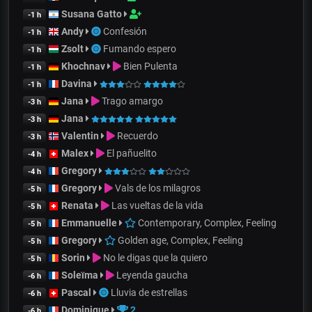
Susana Gatto
-1 h
Andy
Confesión
-1 h
Zsolt
Fumando espero
-1 h
Khochnav
Bien Pulenta
-1 h
Davina
-1 h
Jana
Trago amargo
-3 h
Jana
-3 h
Valentin
Recuerdo
-3 h
Malex
El pañuelito
-4 h
Gregory
-4 h
Gregory
Vals de los milagros
-5 h
Renata
Las vueltas de la vida
-5 h
Emmanuelle
Contemporary, Complex, Feeling
-5 h
Gregory
Golden age, Complex, Feeling
-5 h
Sorin
No le digas que la quiero
-5 h
Soleïma
Leyenda gaucha
-6 h
Pascal
Lluvia de estrellas
-6 h
Dominique
2
-6 h