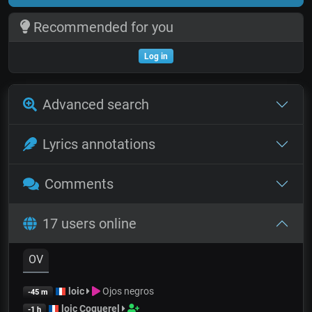
Recommended for you
Log in
Advanced search
Lyrics annotations
Comments
17 users online
OV
loic
Ojos negros
-45 m
loic Coquerel
-1 h