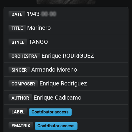
1943-
00
-
00
DATE
Marinero
TITLE
TANGO
STYLE
Enrique RODRÍGUEZ
ORCHESTRA
Armando Moreno
SINGER
Enrique Rodríguez
COMPOSER
Enrique Cadícamo
AUTHOR
LABEL
Contributor access
#MATRIX
Contributor access