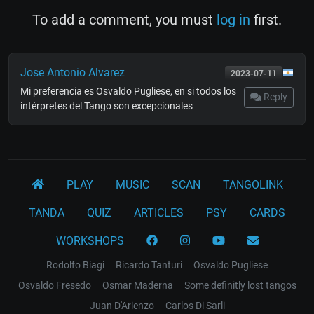
To add a comment, you must
log in
first.
Jose Antonio Alvarez
2023-07-11
Mi preferencia es Osvaldo Pugliese, en si todos los
Reply
intérpretes del Tango son excepcionales
PLAY
MUSIC
SCAN
TANGOLINK
TANDA
QUIZ
ARTICLES
PSY
CARDS
WORKSHOPS
Rodolfo Biagi
Ricardo Tanturi
Osvaldo Pugliese
Osvaldo Fresedo
Osmar Maderna
Some definitly lost tangos
Juan D'Arienzo
Carlos Di Sarli