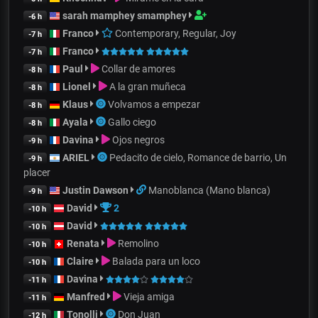
sarah mamphey smamphey
-6 h
Franco
Contemporary, Regular, Joy
-7 h
Franco
-7 h
Paul
Collar de amores
-8 h
Lionel
A la gran muñeca
-8 h
Klaus
Volvamos a empezar
-8 h
Ayala
Gallo ciego
-8 h
Davina
Ojos negros
-9 h
ARIEL
Pedacito de cielo, Romance de barrio, Un
-9 h
placer
Justin Dawson
Manoblanca (Mano blanca)
-9 h
David
2
-10 h
David
-10 h
Renata
Remolino
-10 h
Claire
Balada para un loco
-10 h
Davina
-11 h
Manfred
Vieja amiga
-11 h
Tonolli
Don Juan
-12 h