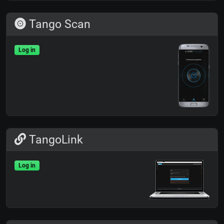
Tango Scan
Log in
TangoLink
Log in