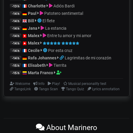
Charlotte
Adiós Bardi
-13 h
Paul
Patotero sentimental
-14 h
Bill
El flete
-14 h
Jana
La estancia
-14 h
Malex
Entre tu amor y mi amor
-14 h
Malex
-14 h
Cecile
Por esta cruz
-14 h
Rafa Johannes
Lagrimitas de mi corazón
-14 h
Elisabeth
Tierrita
-15 h
Marta Franco
-15 h
Welcome
Info
Play!
Musical personality test
TangoLink
Tango Scan
Tango Quiz
Lyrics annotation
About Marinero