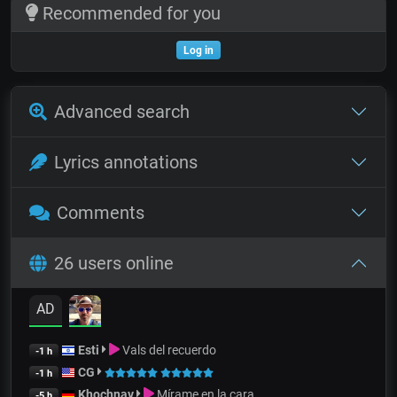
Recommended for you
Log in
Advanced search
Lyrics annotations
Comments
26 users online
AD
Esti
Vals del recuerdo
-1 h
CG
-1 h
Khochnav
Mírame en la cara
-5 h