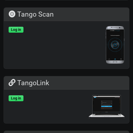
Tango Scan
Log in
TangoLink
Log in