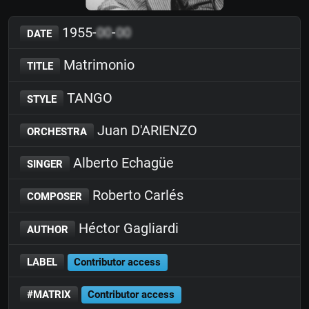
1955-
00
-
00
DATE
Matrimonio
TITLE
TANGO
STYLE
Juan D'ARIENZO
ORCHESTRA
Alberto Echagüe
SINGER
Roberto Carlés
COMPOSER
Héctor Gagliardi
AUTHOR
LABEL
Contributor access
#MATRIX
Contributor access