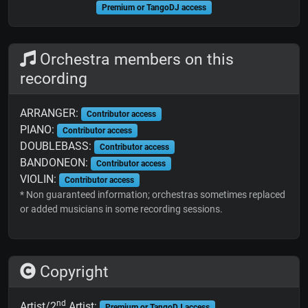
Premium or TangoDJ access
Orchestra members on this
recording
ARRANGER:
Contributor access
PIANO:
Contributor access
DOUBLEBASS:
Contributor access
BANDONEON:
Contributor access
VIOLIN:
Contributor access
* Non guaranteed information; orchestras sometimes replaced
or added musicians in some recording sessions.
Copyright
nd
Artist/2
Artist:
Premium or TangoDJ access