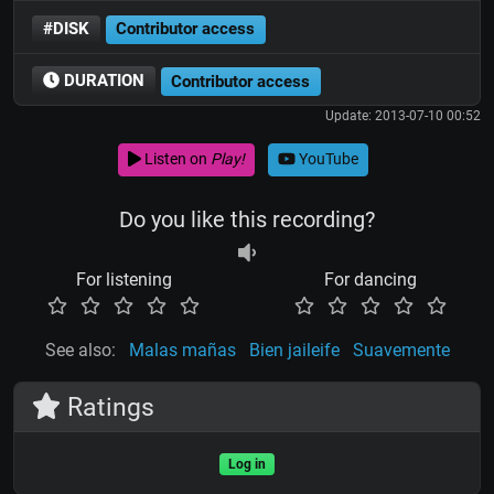
#DISK
Contributor access
DURATION
Contributor access
Update: 2013-07-10 00:52
Listen on
Play!
YouTube
Do you like this recording?
For listening
For dancing
See also:
Malas mañas
Bien jaileife
Suavemente
Ratings
Log in