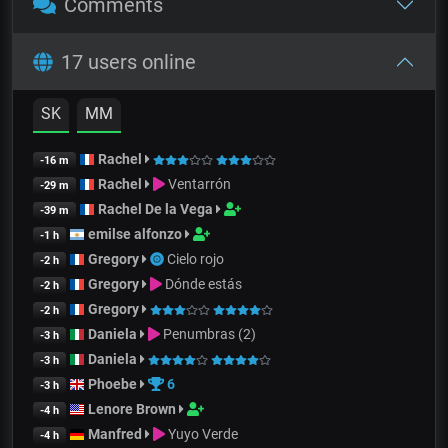
Comments
17 users online
SK
MM
Rachel
-16 m
Rachel
Ventarrón
-29 m
Rachel De la Vega
-39 m
emilse alfonzo
-1 h
Gregory
Cielo rojo
-2 h
Gregory
Dónde estás
-2 h
Gregory
-2 h
Daniela
Penumbras (2)
-3 h
Daniela
-3 h
Phoebe
6
-3 h
Lenore Brown
-4 h
Manfred
Yuyo Verde
-4 h