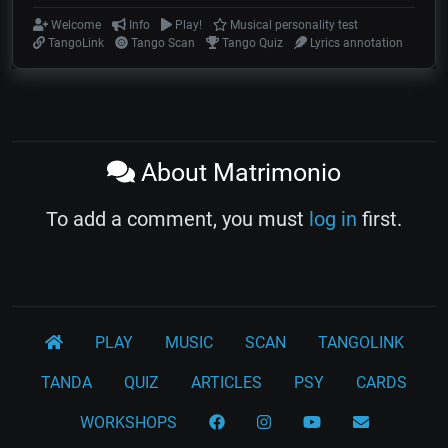
Welcome
Info
Play!
Musical personality test
TangoLink
Tango Scan
Tango Quiz
Lyrics annotation
About Matrimonio
To add a comment, you must
log in
first.
PLAY
MUSIC
SCAN
TANGOLINK
TANDA
QUIZ
ARTICLES
PSY
CARDS
WORKSHOPS