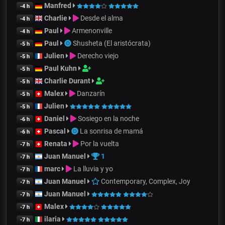
Manfred
-4 h
Charlie
Desde el alma
-4 h
Paul
Armenonville
-4 h
Paul
Shusheta (El aristócrata)
-5 h
Julien
Derecho viejo
-5 h
Paul Kuhn
-5 h
Charlie Durant
-5 h
Malex
Danzarín
-5 h
Julien
-5 h
Daniel
Sosiego en la noche
-6 h
Pascal
La sonrisa de mamá
-6 h
Renata
Por la vuelta
-7 h
Juan Manuel
1
-7 h
marc
La lluvia y yo
-7 h
Juan Manuel
Contemporary, Complex, Joy
-7 h
Juan Manuel
-7 h
Malex
-7 h
ilaria
-7 h