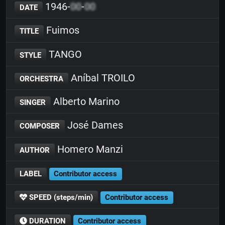
1946-
00
-
00
DATE
Fuimos
TITLE
TANGO
STYLE
Aníbal TROILO
ORCHESTRA
Alberto Marino
SINGER
José Dames
COMPOSER
Homero Manzi
AUTHOR
LABEL
Contributor access
SPEED (steps/min)
Contributor access
DURATION
Contributor access