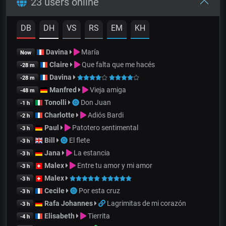
23 users online
DB
DH
VS
RS
EM
KH
Davina
María
Now
Claire
Que falta que me hacés
-28 m
Davina
-28 m
Manfred
Vieja amiga
-48 m
Tonolli
Don Juan
-1 h
Charlotte
Adiós Bardi
-2 h
Paul
Patotero sentimental
-3 h
Bill
El flete
-3 h
Jana
La estancia
-3 h
Malex
Entre tu amor y mi amor
-3 h
Malex
-3 h
Cecile
Por esta cruz
-3 h
Rafa Johannes
Lagrimitas de mi corazón
-3 h
Elisabeth
Tierrita
-4 h