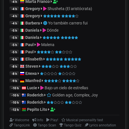
Marta Franco
-4 h
Gregory
Shusheta (El aristócrata)
-4 h
Gregory
-4 h
Barbera
Yo también carrero fui
-4 h
Daniela
Dónde
-5 h
Daniela
-5 h
Paul
Malena
-5 h
Paul
-5 h
Elisabeth
-6 h
Steven
-8 h
Елена
-8 h
Manfred
-9 h
Lucie
Bajo un cielo de estrellas
-10 h
Roderich
Golden age, Complex, Joy
-10 h
Roderich
-10 h
Pepito Lito
-12 h
Welcome
Info
Play!
Musical personality test
TangoLink
Tango Scan
Tango Quiz
Lyrics annotation