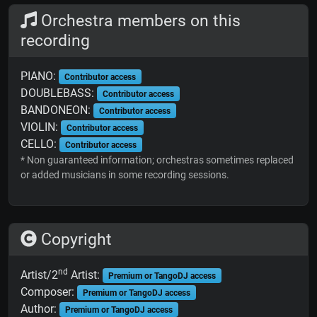
Orchestra members on this
recording
PIANO:
Contributor access
DOUBLEBASS:
Contributor access
BANDONEON:
Contributor access
VIOLIN:
Contributor access
CELLO:
Contributor access
* Non guaranteed information; orchestras sometimes replaced
or added musicians in some recording sessions.
Copyright
nd
Artist/2
Artist:
Premium or TangoDJ access
Composer:
Premium or TangoDJ access
Author:
Premium or TangoDJ access