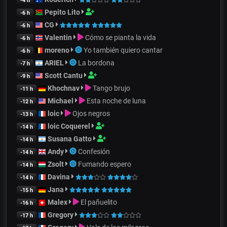
-4 h
Pepito Lito
-6 h
CG
-6 h
Valentin
Cómo se pianta la vida
-6 h
moreno
Yo también quiero cantar
-6 h
ARIEL
La bordona
-7 h
Scott Cantu
-9 h
Khochnav
Tango brujo
-11 h
Michael
Esta noche de luna
-12 h
loic
Ojos negros
-13 h
loic Coquerel
-14 h
Susana Gatto
-14 h
Andy
Confesión
-14 h
Zsolt
Fumando espero
-14 h
Davina
-14 h
Jana
-15 h
Malex
El pañuelito
-16 h
Gregory
-17 h