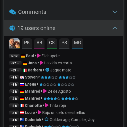
Comments
19 users online
PK
BB
CS
PS
MG
Paul
El chupete
Now
Jana
La vida es corta
-27 m
Barbera
Jaque mate
-53 m
Steven
-1 h
Елена
-1 h
Manfred
24 de Agosto
-2 h
Manfred
-2 h
Charlotte
Tinta roja
-2 h
Lucie
Bajo un cielo de estrellas
-3 h
Roderich
Golden age, Complex, Joy
-4 h
Roderich