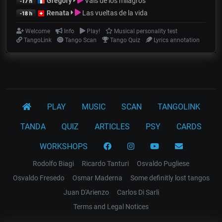
Gregory
Vals de los milagros
-17 h
Renata
Las vueltas de la vida
-18 h
Welcome
Info
Play!
Musical personality test
TangoLink
Tango Scan
Tango Quiz
Lyrics annotation
PLAY
MUSIC
SCAN
TANGOLINK
TANDA
QUIZ
ARTICLES
PSY
CARDS
WORKSHOPS
Rodolfo Biagi
Ricardo Tanturi
Osvaldo Pugliese
Osvaldo Fresedo
Osmar Maderna
Some definitly lost tangos
Juan D'Arienzo
Carlos Di Sarli
Terms and Legal Notices