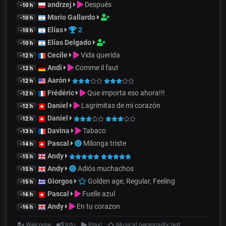
andrzej
Después
-10 h
Mario Gallardo
-10 h
Elías
2
-10 h
Elías Delgado
-10 h
Cecile
Vida querida
-12 h
Andi
Comme il faut
-12 h
Aarón
-12 h
Frédéric
Que importa eso ahora!!!
-12 h
Daniel
Lagrimitas de mi corazón
-12 h
Daniel
-12 h
Davina
Tabaco
-13 h
Pascal
Milonga triste
-14 h
Andy
-15 h
Andy
Adiós muchachos
-15 h
Giorgos
Golden age, Regular, Feeling
-15 h
Pascal
Fuelle azul
-16 h
Andy
En tu corazon
-16 h
Welcome
Info
Play!
Musical personality test