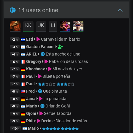
14 users online
KK
JK
LI
Esti
Carnaval de mi barrio
-2 h
Gastón Falconi
-3 h
ARIEL
Esta noche de luna
-4 h
Gregory
Pabellón de las rosas
-6 h
Khochnav
Mi novia de ayer
-7 h
Paul
Silueta porteña
-7 h
Paul
-7 h
Fred
Que pinturita
-8 h
Jana
La puñalada
-8 h
Mario
Orlando Goñi
-9 h
Gjoni
Se fue Taborda
-9 h
Phil
Decime Dios dónde estás
-9 h
Mario
-10 h