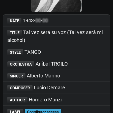
1943-
00
-
00
DATE
Tal vez será su voz (Tal vez será mi
TITLE
alcohol)
TANGO
STYLE
Aníbal TROILO
ORCHESTRA
Alberto Marino
SINGER
Lucio Demare
COMPOSER
Homero Manzi
AUTHOR
LABEL
Contributor access