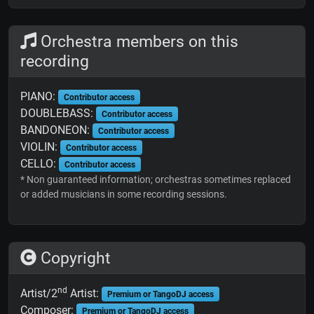
Orchestra members on this
recording
PIANO:
Contributor access
DOUBLEBASS:
Contributor access
BANDONEON:
Contributor access
VIOLIN:
Contributor access
CELLO:
Contributor access
* Non guaranteed information; orchestras sometimes replaced
or added musicians in some recording sessions.
Copyright
nd
Artist/2
Artist:
Premium or TangoDJ access
Composer:
Premium or TangoDJ access