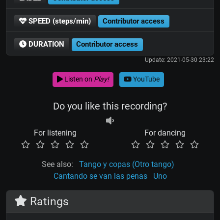
SPEED (steps/min)
Contributor access
DURATION
Contributor access
Update: 2021-05-30 23:22
Listen on
Play!
YouTube
Do you like this recording?
For listening
For dancing
See also:
Tango y copas (Otro tango)
Cantando se van las penas
Uno
Ratings