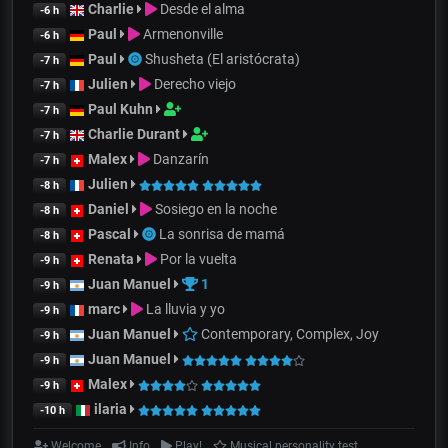
Charlie
Desde el alma
-6 h
Paul
Armenonville
-6 h
Paul
Shusheta (El aristócrata)
-7 h
Julien
Derecho viejo
-7 h
Paul Kuhn
-7 h
Charlie Durant
-7 h
Malex
Danzarín
-7 h
Julien
-8 h
Daniel
Sosiego en la noche
-8 h
Pascal
La sonrisa de mamá
-8 h
Renata
Por la vuelta
-9 h
Juan Manuel
1
-9 h
marc
La lluvia y yo
-9 h
Juan Manuel
Contemporary, Complex, Joy
-9 h
Juan Manuel
-9 h
Malex
-9 h
ilaria
-10 h
Welcome
Info
Play!
Musical personality test