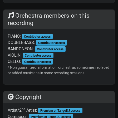
Orchestra members on this
recording
PIANO:
Contributor access
DOUBLEBASS:
Contributor access
BANDONEON:
Contributor access
VIOLIN:
Contributor access
CELLO:
Contributor access
* Non guaranteed information; orchestras sometimes replaced
or added musicians in some recording sessions.
Copyright
nd
Artist/2
Artist:
Premium or TangoDJ access
Composer:
Premium or TangoDJ access