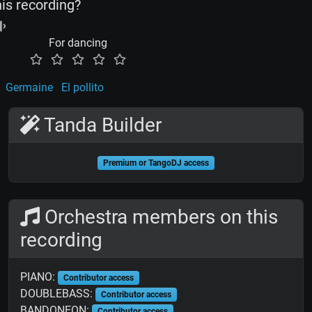
his recording?
For dancing
Germaine
El pollito
Tanda Builder
Premium or TangoDJ access
Orchestra members on this
recording
PIANO:
Contributor access
DOUBLEBASS:
Contributor access
BANDONEON:
Contributor access