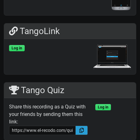
TangoLink
Log in
Tango Quiz
Share this recording as a Quiz with
Log in
your friends by sending them this
link: