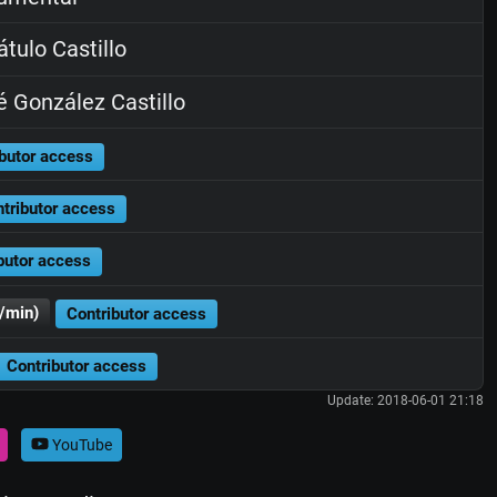
tulo Castillo
 González Castillo
butor access
tributor access
butor access
/min)
Contributor access
Contributor access
Update: 2018-06-01 21:18
YouTube