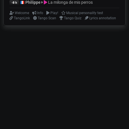
Philippe
La milonga de mis perros
-8 h
Welcome
Info
Play!
Musical personality test
TangoLink
Tango Scan
Tango Quiz
Lyrics annotation