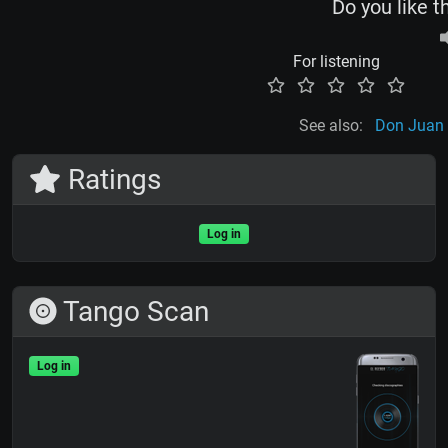
Do you like t
For listening
See also:
Don Juan
Ratings
Log in
Tango Scan
Log in