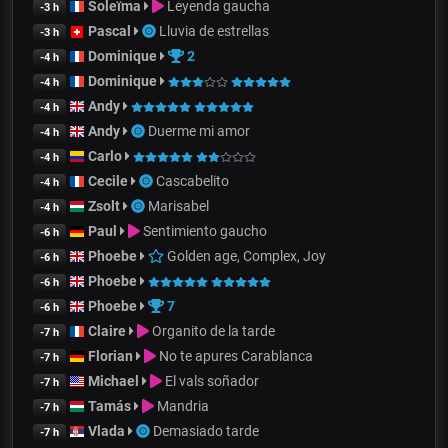
Soleïma
Leyenda gaucha
-3 h
Pascal
Lluvia de estrellas
-3 h
Dominique
2
-4 h
Dominique
-4 h
Andy
-4 h
Andy
Duerme mi amor
-4 h
Carlo
-4 h
Cecile
Cascabelito
-4 h
Zsolt
Marisabel
-4 h
Paul
Sentimiento gaucho
-6 h
Phoebe
Golden age, Complex, Joy
-6 h
Phoebe
-6 h
Phoebe
7
-6 h
Claire
Organito de la tarde
-7 h
Florian
No te apures Carablanca
-7 h
Michael
El vals soñador
-7 h
Tamás
Mandria
-7 h
Vlada
Demasiado tarde
-7 h