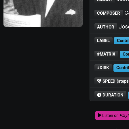
Cá
COMPOSER
José
AUTHOR
LABEL
Contri
#MATRIX
Con
#DISK
Contri
SPEED (steps
DURATION
Listen on
Play!