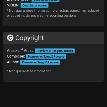
VIOLIN:
Contributor access
* Non guaranteed information; orchestras sometimes replaced
or added musicians in some recording sessions.
Copyright
nd
Artist/2
Artist:
Premium or TangoDJ access
Composer:
Premium or TangoDJ access
Author:
Premium or TangoDJ access
* Non guaranteed information