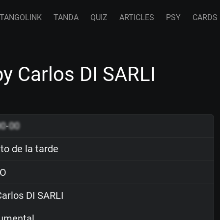
TANGOLINK
TANDA
QUIZ
ARTICLES
PSY
CARDS
by Carlos DI SARLI
00
-
00
to de la tarde
O
arlos DI SARLI
rumental