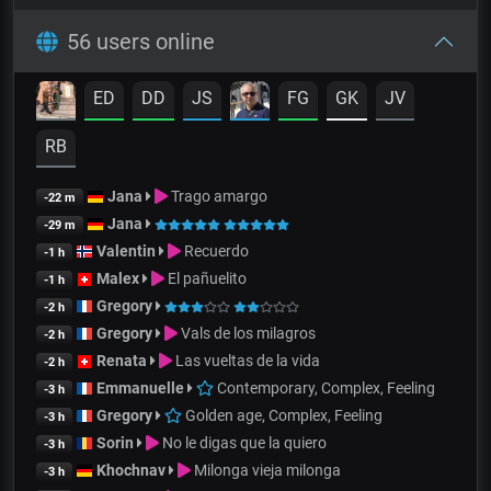
56 users online
ED
DD
JS
FG
GK
JV
RB
Jana
Trago amargo
-22 m
Jana
-29 m
Valentin
Recuerdo
-1 h
Malex
El pañuelito
-1 h
Gregory
-2 h
Gregory
Vals de los milagros
-2 h
Renata
Las vueltas de la vida
-2 h
Emmanuelle
Contemporary, Complex, Feeling
-3 h
Gregory
Golden age, Complex, Feeling
-3 h
Sorin
No le digas que la quiero
-3 h
Khochnav
Milonga vieja milonga
-3 h