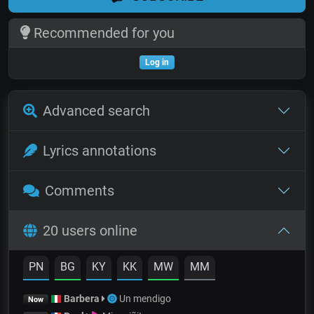
Recommended for you
Log in
Advanced search
Lyrics annotations
Comments
20 users online
PN
BG
KY
KK
MW
MM
Barbera
Un mendigo
Now