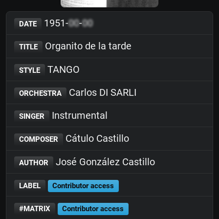
1951-
00
-
00
DATE
Organito de la tarde
TITLE
TANGO
STYLE
Carlos DI SARLI
ORCHESTRA
Instrumental
SINGER
Cátulo Castillo
COMPOSER
José González Castillo
AUTHOR
LABEL
Contributor access
#MATRIX
Contributor access