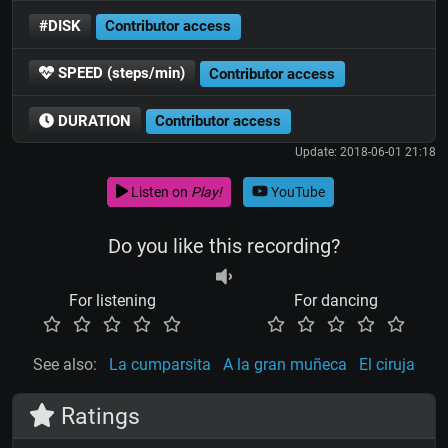
#DISK
Contributor access
SPEED (steps/min)
Contributor access
DURATION
Contributor access
Update: 2018-06-01 21:18
Listen on
Play!
YouTube
Do you like this recording?
For listening
For dancing
See also:
La cumparsita
A la gran muñeca
El ciruja
Ratings