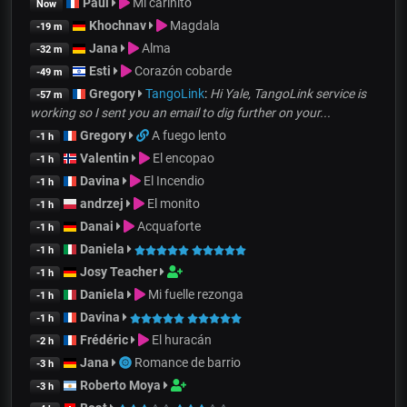
Paul
Mi cariñito
Now
Khochnav
Magdala
-19 m
Jana
Alma
-32 m
Esti
Corazón cobarde
-49 m
Gregory
TangoLink
:
Hi Yale, TangoLink service is
-57 m
working so I sent you an email to dig further on your...
Gregory
A fuego lento
-1 h
Valentin
El encopao
-1 h
Davina
El Incendio
-1 h
andrzej
El monito
-1 h
Danai
Acquaforte
-1 h
Daniela
-1 h
Josy Teacher
-1 h
Daniela
Mi fuelle rezonga
-1 h
Davina
-1 h
Frédéric
El huracán
-2 h
Jana
Romance de barrio
-3 h
Roberto Moya
-3 h