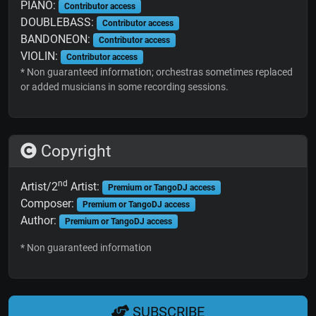
PIANO:
Contributor access
DOUBLEBASS:
Contributor access
BANDONEON:
Contributor access
VIOLIN:
Contributor access
* Non guaranteed information; orchestras sometimes replaced
or added musicians in some recording sessions.
Copyright
nd
Artist/2
Artist:
Premium or TangoDJ access
Composer:
Premium or TangoDJ access
Author:
Premium or TangoDJ access
* Non guaranteed information
SUBSCRIBE