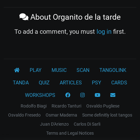
About Organito de la tarde
To add a comment, you must
log in
first.
PLAY
MUSIC
SCAN
TANGOLINK
TANDA
QUIZ
ARTICLES
PSY
CARDS
WORKSHOPS
Rodolfo Biagi
Ricardo Tanturi
Osvaldo Pugliese
Osvaldo Fresedo
Osmar Maderna
Some definitly lost tangos
Juan D'Arienzo
Carlos Di Sarli
Terms and Legal Notices