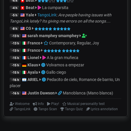
Beat
-4 h
Beat
La cumparsita
-4 h
Yale
TangoLink
:
Are people having issues with
-5 h
TangoLink lately? Its giving me errors on all the songs....
CG
-8 h
sarah mamphey smamphey
-13 h
Franco
Contemporary, Regular, Joy
-13 h
Franco
-13 h
Lionel
A la gran muñeca
-15 h
Klaus
Volvamos a empezar
-15 h
Ayala
Gallo ciego
-15 h
ARIEL
Pedacito de cielo, Romance de barrio, Un
-16 h
placer
Justin Dawson
Manoblanca (Mano blanca)
-16 h
Welcome
Info
Play!
Musical personality test
TangoLink
Tango Scan
Tango Quiz
Lyrics annotation