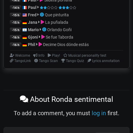
-14 h
Paul
-14 h
Fred
Que pinturita
-15 h
Jana
La puñalada
-15 h
Mario
Orlando Goñi
-15 h
Gjoni
Se fue Taborda
-16 h
Phil
Decime Dios dónde estás
-16 h
Welcome
Info
Play!
Musical personality test
TangoLink
Tango Scan
Tango Quiz
Lyrics annotation
About Ronda sentimental
To add a comment, you must
log in
first.