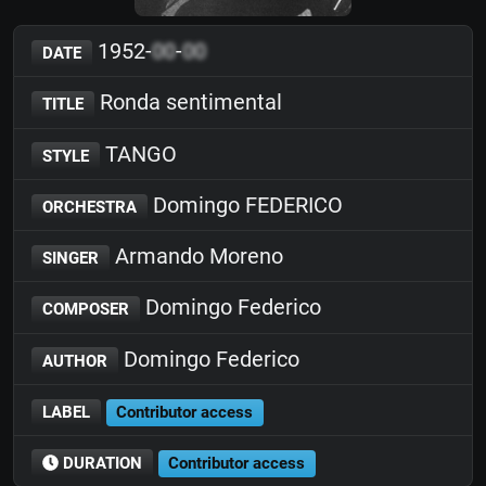
1952-
00
-
00
DATE
Ronda sentimental
TITLE
TANGO
STYLE
Domingo FEDERICO
ORCHESTRA
Armando Moreno
SINGER
Domingo Federico
COMPOSER
Domingo Federico
AUTHOR
LABEL
Contributor access
DURATION
Contributor access