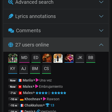
Advanced search
Lyrics annotations
Comments
27 users online
MD
ED
JK
BB
KY
AJ
BM
CS
Mariia
Una vez
Now
Malex
Embrujamiento
Now
Malex
-7 m
Khochnav
Rawson
-10 m
Chakkaluss
13
-15 m
Denis
Ventarrón
-16 m