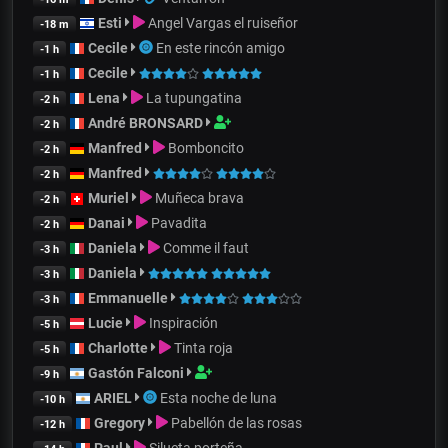
Esti
Angel Vargas el ruiseñor
-18 m
Cecile
En este rincón amigo
-1 h
Cecile
-1 h
Lena
La tupungatina
-2 h
André BRONSARD
-2 h
Manfred
Bomboncito
-2 h
Manfred
-2 h
Muriel
Muñeca brava
-2 h
Danai
Pavadita
-2 h
Daniela
Comme il faut
-3 h
Daniela
-3 h
Emmanuelle
-3 h
Lucie
Inspiración
-5 h
Charlotte
Tinta roja
-5 h
Gastón Falconi
-9 h
ARIEL
Esta noche de luna
-10 h
Gregory
Pabellón de las rosas
-12 h
Paul
Silueta porteña