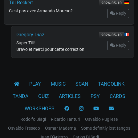
Till Reckert
2026-05-10
C'est pas avec Armando Moreno?
Reply
Gregory Diaz
2026-05-10
Super Till!
Reply
Bravo et merci pour cette correction!
PLAY
MUSIC
SCAN
TANGOLINK
TANDA
QUIZ
ARTICLES
PSY
CARDS
WORKSHOPS
Rodolfo Biagi
Ricardo Tanturi
Osvaldo Pugliese
Osvaldo Fresedo
Osmar Maderna
Some definitly lost tangos
Juan D'Arienzo
Carlos Di Sarli