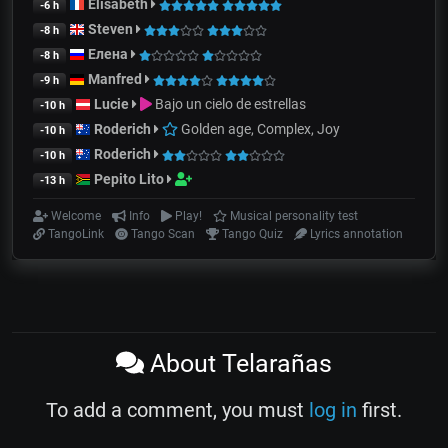
Elisabeth
-6 h
Steven
-8 h
Елена
-8 h
Manfred
-9 h
Lucie
Bajo un cielo de estrellas
-10 h
Roderich
Golden age, Complex, Joy
-10 h
Roderich
-10 h
Pepito Lito
-13 h
Welcome
Info
Play!
Musical personality test
TangoLink
Tango Scan
Tango Quiz
Lyrics annotation
About Telarañas
To add a comment, you must
log in
first.