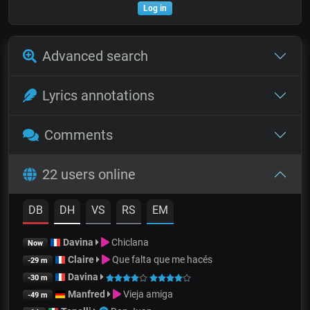
Log in
Advanced search
Lyrics annotations
Comments
22 users online
DB
DH
VS
RS
EM
Davina
Chiclana
Now
Claire
Que falta que me hacés
-29 m
Davina
-30 m
Manfred
Vieja amiga
-49 m