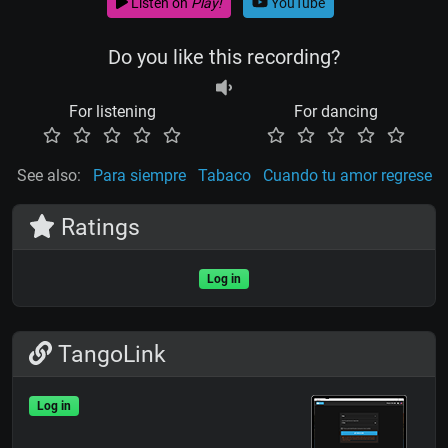
Listen on
Play!
YouTube
Do you like this recording?
For listening
For dancing
See also:
Para siempre
Tabaco
Cuando tu amor regrese
Ratings
Log in
TangoLink
Log in