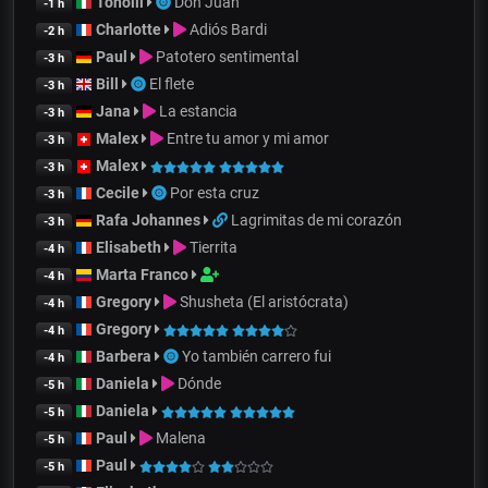
Tonolli
Don Juan
-1 h
Charlotte
Adiós Bardi
-2 h
Paul
Patotero sentimental
-3 h
Bill
El flete
-3 h
Jana
La estancia
-3 h
Malex
Entre tu amor y mi amor
-3 h
Malex
-3 h
Cecile
Por esta cruz
-3 h
Rafa Johannes
Lagrimitas de mi corazón
-3 h
Elisabeth
Tierrita
-4 h
Marta Franco
-4 h
Gregory
Shusheta (El aristócrata)
-4 h
Gregory
-4 h
Barbera
Yo también carrero fui
-4 h
Daniela
Dónde
-5 h
Daniela
-5 h
Paul
Malena
-5 h
Paul
-5 h