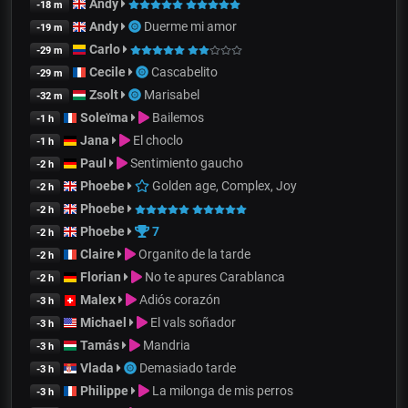
Andy
-18 m
Andy
Duerme mi amor
-19 m
Carlo
-29 m
Cecile
Cascabelito
-29 m
Zsolt
Marisabel
-32 m
Soleïma
Bailemos
-1 h
Jana
El choclo
-1 h
Paul
Sentimiento gaucho
-2 h
Phoebe
Golden age, Complex, Joy
-2 h
Phoebe
-2 h
Phoebe
7
-2 h
Claire
Organito de la tarde
-2 h
Florian
No te apures Carablanca
-2 h
Malex
Adiós corazón
-3 h
Michael
El vals soñador
-3 h
Tamás
Mandria
-3 h
Vlada
Demasiado tarde
-3 h
Philippe
La milonga de mis perros
-3 h