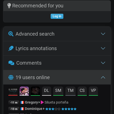
Recommended for you
Log in
Advanced search
Lyrics annotations
Comments
19 users online
DL
SM
TM
CS
VP
Gregory
Silueta porteña
-11 m
Dominique
-13 m