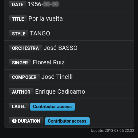
1956-
00
-
00
DATE
Por la vuelta
TITLE
TANGO
STYLE
José BASSO
ORCHESTRA
Floreal Ruiz
SINGER
José Tinelli
COMPOSER
Enrique Cadícamo
AUTHOR
LABEL
Contributor access
DURATION
Contributor access
Update: 2013-08-05 22:32