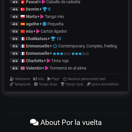
Pascal
Caballo de calesita
-4 h
Devrim
5
-4 h
Marta
Tango mio
-4 h
agathe
Pequeña
-4 h
mia
Cartón ligador
-5 h
Chakkaluss
13
-5 h
Emmanuelle
Contemporary, Complex, Feeling
-5 h
Emmanuelle
-5 h
Charlotte
Tinta roja
-6 h
Valentin
Tormenta en el alma
-6 h
Welcome
Info
Play!
Musical personality test
TangoLink
Tango Scan
Tango Quiz
Lyrics annotation
About Por la vuelta