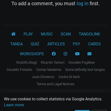
To add a comment, you must
log in
first.
PLAY
MUSIC
SCAN
TANGOLINK
TANDA
QUIZ
ARTICLES
PSY
CARDS
WORKSHOPS
Rodolfo Biagi
Ricardo Tanturi
Osvaldo Pugliese
Osvaldo Fresedo
Osmar Maderna
Some definitly lost tangos
Juan D'Arienzo
Carlos Di Sarli
Terms and Legal Notices
EL RECODO TANGO
We use cookies to collect statistics via Google Analytics.
Design Web: Gregory DIAZ
Learn more