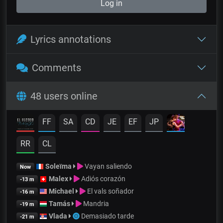
Log in
Lyrics annotations
Comments
48 users online
FF
SA
CD
JE
EF
JP
RR
CL
Soleïma
Vayan saliendo
Now
Malex
Adiós corazón
-13 m
Michael
El vals soñador
-16 m
Tamás
Mandria
-19 m
Vlada
Demasiado tarde
-21 m