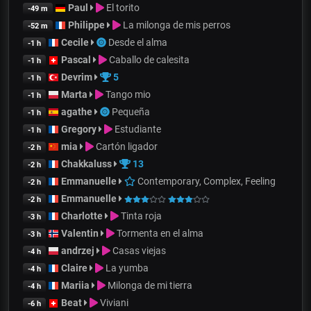
Paul
El torito
-49 m
Philippe
La milonga de mis perros
-52 m
Cecile
Desde el alma
-1 h
Pascal
Caballo de calesita
-1 h
Devrim
5
-1 h
Marta
Tango mio
-1 h
agathe
Pequeña
-1 h
Gregory
Estudiante
-1 h
mia
Cartón ligador
-2 h
Chakkaluss
13
-2 h
Emmanuelle
Contemporary, Complex, Feeling
-2 h
Emmanuelle
-2 h
Charlotte
Tinta roja
-3 h
Valentin
Tormenta en el alma
-3 h
andrzej
Casas viejas
-4 h
Claire
La yumba
-4 h
Mariia
Milonga de mi tierra
-4 h
Beat
Viviani
-6 h