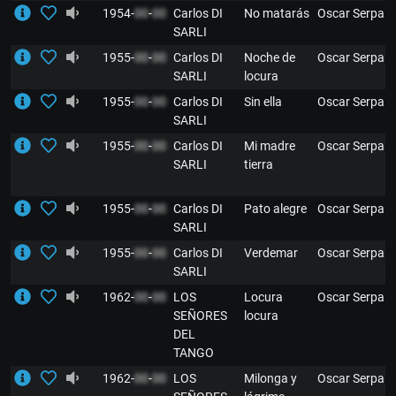
1954-
00
-
00
Carlos DI
No matarás
Oscar Serpa
SARLI
1955-
00
-
00
Carlos DI
Noche de
Oscar Serpa
SARLI
locura
1955-
00
-
00
Carlos DI
Sin ella
Oscar Serpa
SARLI
1955-
00
-
00
Carlos DI
Mi madre
Oscar Serpa
SARLI
tierra
1955-
00
-
00
Carlos DI
Pato alegre
Oscar Serpa
SARLI
1955-
00
-
00
Carlos DI
Verdemar
Oscar Serpa
SARLI
1962-
00
-
00
LOS
Locura
Oscar Serpa
SEÑORES
locura
DEL
TANGO
1962-
00
-
00
LOS
Milonga y
Oscar Serpa