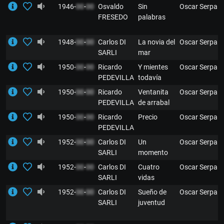
1946-
00
-
00
Osvaldo
Sin
Oscar Serpa
FRESEDO
palabras
1948-
00
-
00
Carlos DI
La novia del
Oscar Serpa
SARLI
mar
1950-
00
-
00
Ricardo
Y mientes
Oscar Serpa
PEDEVILLA
todavía
1950-
00
-
00
Ricardo
Ventanita
Oscar Serpa
PEDEVILLA
de arrabal
1950-
00
-
00
Ricardo
Precio
Oscar Serpa
PEDEVILLA
1952-
00
-
00
Carlos DI
Un
Oscar Serpa
SARLI
momento
1952-
00
-
00
Carlos DI
Cuatro
Oscar Serpa
SARLI
vidas
1952-
00
-
00
Carlos DI
Sueño de
Oscar Serpa
SARLI
juventud