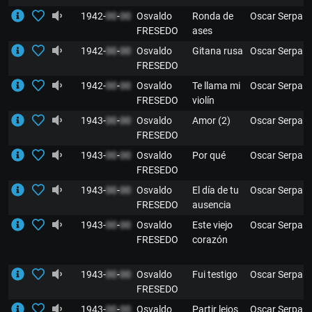
1942-
00
-
00
Osvaldo
Ronda de
Oscar Serpa
FRESEDO
ases
1942-
00
-
00
Osvaldo
Gitana rusa
Oscar Serpa
FRESEDO
1942-
00
-
00
Osvaldo
Te llama mi
Oscar Serpa
FRESEDO
violín
1943-
00
-
00
Osvaldo
Amor (2)
Oscar Serpa
FRESEDO
1943-
00
-
00
Osvaldo
Por qué
Oscar Serpa
FRESEDO
1943-
00
-
00
Osvaldo
El día de tu
Oscar Serpa
FRESEDO
ausencia
1943-
00
-
00
Osvaldo
Este viejo
Oscar Serpa
FRESEDO
corazón
1943-
00
-
00
Osvaldo
Fui testigo
Oscar Serpa
FRESEDO
1943-
00
-
00
Osvaldo
Partir lejos
Oscar Serpa