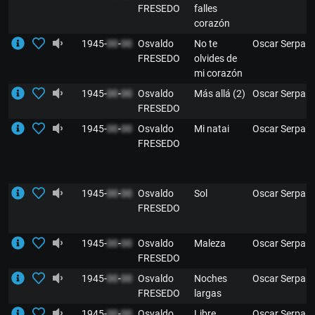
FRESEDO
falles
corazón
1945-
00
-
00
Osvaldo
No te
Oscar Serpa
FRESEDO
olvides de
mi corazón
1945-
00
-
00
Osvaldo
Más allá (2)
Oscar Serpa
FRESEDO
1945-
00
-
00
Osvaldo
Mi natai
Oscar Serpa
FRESEDO
1945-
00
-
00
Osvaldo
Sol
Oscar Serpa
FRESEDO
1945-
00
-
00
Osvaldo
Maleza
Oscar Serpa
FRESEDO
1945-
00
-
00
Osvaldo
Noches
Oscar Serpa
FRESEDO
largas
1945-
00
-
00
Osvaldo
Libre
Oscar Serpa