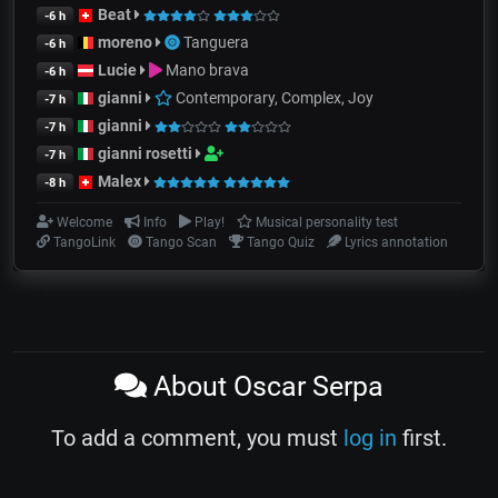
Beat
-6 h
moreno
Tanguera
-6 h
Lucie
Mano brava
-6 h
gianni
Contemporary, Complex, Joy
-7 h
gianni
-7 h
gianni rosetti
-7 h
Malex
-8 h
Welcome
Info
Play!
Musical personality test
TangoLink
Tango Scan
Tango Quiz
Lyrics annotation
About Oscar Serpa
To add a comment, you must
log in
first.