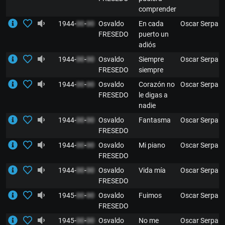
comprender
1944-
00
-
00
Osvaldo
En cada
Oscar Serpa
FRESEDO
puerto un
adiós
1944-
00
-
00
Osvaldo
Siempre
Oscar Serpa
FRESEDO
siempre
1944-
00
-
00
Osvaldo
Corazón no
Oscar Serpa
FRESEDO
le digas a
nadie
1944-
00
-
00
Osvaldo
Fantasma
Oscar Serpa
FRESEDO
1944-
00
-
00
Osvaldo
Mi piano
Oscar Serpa
FRESEDO
1944-
00
-
00
Osvaldo
Vida mía
Oscar Serpa
FRESEDO
1945-
00
-
00
Osvaldo
Fuimos
Oscar Serpa
FRESEDO
1945-
00
-
00
Osvaldo
No me
Oscar Serpa