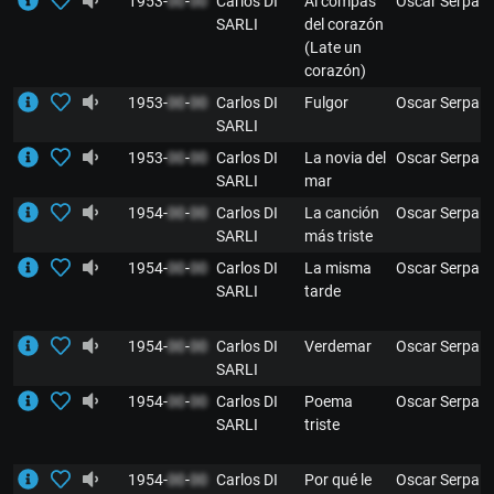
1953-
00
-
00
Carlos DI
Al compás
Oscar Serpa
SARLI
del corazón
(Late un
corazón)
1953-
00
-
00
Carlos DI
Fulgor
Oscar Serpa
SARLI
1953-
00
-
00
Carlos DI
La novia del
Oscar Serpa
SARLI
mar
1954-
00
-
00
Carlos DI
La canción
Oscar Serpa
SARLI
más triste
1954-
00
-
00
Carlos DI
La misma
Oscar Serpa
SARLI
tarde
1954-
00
-
00
Carlos DI
Verdemar
Oscar Serpa
SARLI
1954-
00
-
00
Carlos DI
Poema
Oscar Serpa
SARLI
triste
1954-
00
-
00
Carlos DI
Por qué le
Oscar Serpa