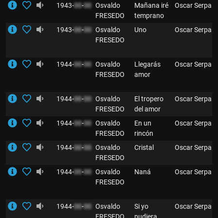
1943-
00
-
00
Osvaldo
Mañana iré
Oscar Serpa
FRESEDO
temprano
1943-
00
-
00
Osvaldo
Uno
Oscar Serpa
FRESEDO
1944-
00
-
00
Osvaldo
Llegarás
Oscar Serpa
FRESEDO
amor
1944-
00
-
00
Osvaldo
El tropero
Oscar Serpa
FRESEDO
del amor
1944-
00
-
00
Osvaldo
En un
Oscar Serpa
FRESEDO
rincón
1944-
00
-
00
Osvaldo
Cristal
Oscar Serpa
FRESEDO
1944-
00
-
00
Osvaldo
Naná
Oscar Serpa
FRESEDO
1944-
00
-
00
Osvaldo
Si yo
Oscar Serpa
FRESEDO
pudiera