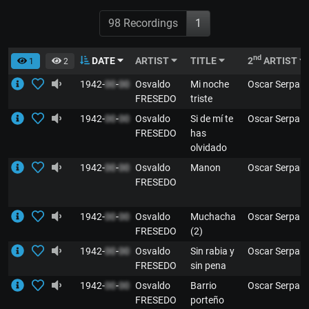
98 Recordings
1
nd
DATE
ARTIST
TITLE
2
ARTIST
1
2
1942-
00
-
00
Osvaldo
Mi noche
Oscar Serpa
FRESEDO
triste
1942-
00
-
00
Osvaldo
Si de mí te
Oscar Serpa
FRESEDO
has
olvidado
1942-
00
-
00
Osvaldo
Manon
Oscar Serpa
FRESEDO
1942-
00
-
00
Osvaldo
Muchacha
Oscar Serpa
FRESEDO
(2)
1942-
00
-
00
Osvaldo
Sin rabia y
Oscar Serpa
FRESEDO
sin pena
1942-
00
-
00
Osvaldo
Barrio
Oscar Serpa
FRESEDO
porteño