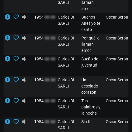
SARLI
llaman
amor
1954-
00
-
00
Carlos DI
Buenos
Oscar Serpa
SARLI
Aires yo te
canto
1954-
00
-
00
Carlos DI
Por qué le
Oscar Serpa
SARLI
llaman
amor
1954-
00
-
00
Carlos DI
Sueño de
Oscar Serpa
SARLI
juventud
1954-
00
-
00
Carlos DI
Un
Oscar Serpa
SARLI
desolado
corazón
1954-
00
-
00
Carlos DI
Tus
Oscar Serpa
SARLI
palabras y
la noche
1954-
00
-
00
Carlos DI
Sin ti
Oscar Serpa
SARLI