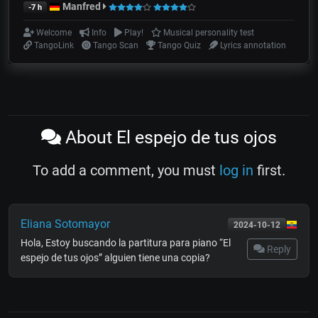
Manfred
-7 h
Welcome
Info
Play!
Musical personality test
TangoLink
Tango Scan
Tango Quiz
Lyrics annotation
About El espejo de tus ojos
To add a comment, you must
log in
first.
Eliana Sotomayor
2024-10-12
Hola, Estoy buscando la partitura para piano “El
Reply
espejo de tus ojos” alguien tiene una copia?