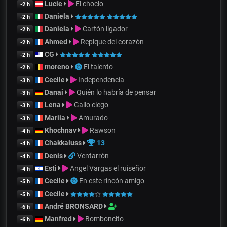
Lucie
El choclo
-2 h
Daniela
-2 h
Daniela
Cartón ligador
-2 h
Ahmed
Repique del corazón
-2 h
CG
-2 h
moreno
El talento
-2 h
Cecile
Independencia
-3 h
Danai
Quién lo habría de pensar
-3 h
Lena
Gallo ciego
-3 h
Mariia
Amurado
-3 h
Khochnav
Rawson
-4 h
Chakkaluss
13
-4 h
Denis
Ventarrón
-4 h
Esti
Angel Vargas el ruiseñor
-4 h
Cecile
En este rincón amigo
-5 h
Cecile
-5 h
André BRONSARD
-6 h
Manfred
Bomboncito
-6 h