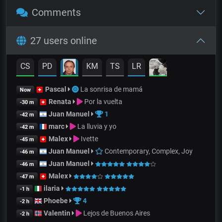
Comments
27 users online
CS
PD
KM
TS
LR
Pascal
La sonrisa de mamá
Now
Renata
Por la vuelta
-30 m
Juan Manuel
1
-42 m
marc
La lluvia y yo
-42 m
Malex
Ivette
-45 m
Juan Manuel
Contemporary, Complex, Joy
-46 m
Juan Manuel
-46 m
Malex
-47 m
ilaria
-1 h
Phoebe
4
-2 h
Valentin
Lejos de Buenos Aires
-2 h