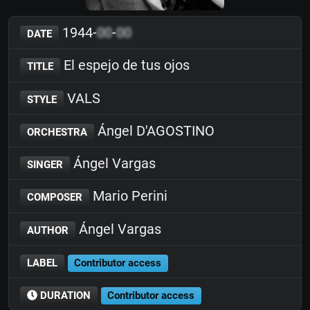
1944-
00
-
00
DATE
El espejo de tus ojos
TITLE
VALS
STYLE
Ángel D'AGOSTINO
ORCHESTRA
Ángel Vargas
SINGER
Mario Perini
COMPOSER
Ángel Vargas
AUTHOR
LABEL
Contributor access
DURATION
Contributor access