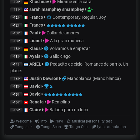
Khochnav
Mírame en la cara
-10 h
sarah mamphey smamphey
-11 h
Franco
Contemporary, Regular, Joy
-12 h
Franco
-12 h
Paul
Collar de amores
-13 h
Lionel
A la gran muñeca
-13 h
Klaus
Volvamos a empezar
-13 h
Ayala
Gallo ciego
-13 h
ARIEL
Pedacito de cielo, Romance de barrio, Un
-14 h
placer
Justin Dawson
Manoblanca (Mano blanca)
-14 h
David
2
-15 h
David
-15 h
Renata
Remolino
-15 h
Claire
Balada para un loco
-15 h
Welcome
Info
Play!
Musical personality test
TangoLink
Tango Scan
Tango Quiz
Lyrics annotation