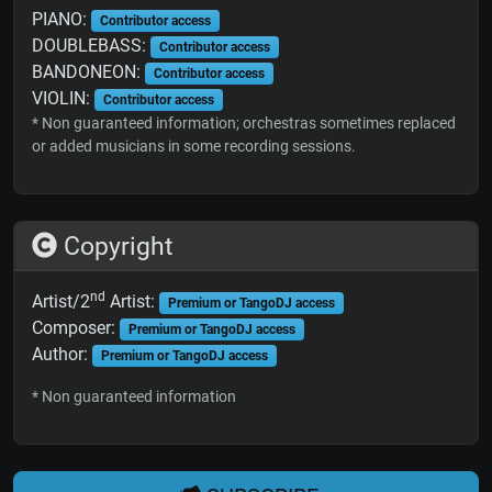
PIANO:
Contributor access
DOUBLEBASS:
Contributor access
BANDONEON:
Contributor access
VIOLIN:
Contributor access
* Non guaranteed information; orchestras sometimes replaced
or added musicians in some recording sessions.
Copyright
nd
Artist/2
Artist:
Premium or TangoDJ access
Composer:
Premium or TangoDJ access
Author:
Premium or TangoDJ access
* Non guaranteed information