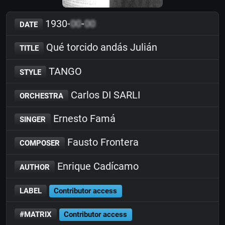
1930-
00
-
00
DATE
Qué torcido andás Julián
TITLE
TANGO
STYLE
Carlos DI SARLI
ORCHESTRA
Ernesto Famá
SINGER
Fausto Frontera
COMPOSER
Enrique Cadícamo
AUTHOR
LABEL
Contributor access
#MATRIX
Contributor access