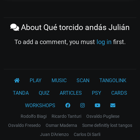
About Qué torcido andás Julián
To add a comment, you must
log in
first.
PLAY
MUSIC
SCAN
TANGOLINK
TANDA
QUIZ
ARTICLES
PSY
CARDS
WORKSHOPS
Rodolfo Biagi
Ricardo Tanturi
Osvaldo Pugliese
Osvaldo Fresedo
Osmar Maderna
Some definitly lost tangos
Juan D'Arienzo
Carlos Di Sarli