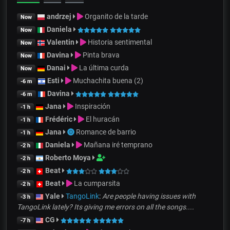
andrzej
Organito de la tarde
Now
Daniela
Now
Valentin
Historia sentimental
Now
Davina
Pinta brava
Now
Danai
La última curda
Now
Esti
Muchachita buena (2)
-6 m
Davina
-6 m
Jana
Inspiración
-1 h
Frédéric
El huracán
-1 h
Jana
Romance de barrio
-1 h
Daniela
Mañana iré temprano
-2 h
Roberto Moya
-2 h
Beat
-2 h
Beat
La cumparsita
-2 h
Yale
TangoLink
:
Are people having issues with
-3 h
TangoLink lately? Its giving me errors on all the songs....
CG
-7 h