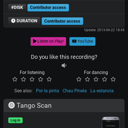
#DISK
Contributor access
DURATION
Contributor access
Update: 2013-06-22 18:45
Listen on
Play!
YouTube
Do you like this recording?
For listening
For dancing
See also:
Por la pinta
Chau Pinela
La estancia
Tango Scan
Log in