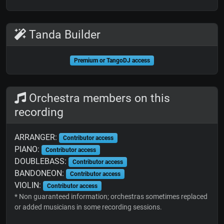
Tanda Builder
Premium or TangoDJ access
Orchestra members on this
recording
ARRANGER:
Contributor access
PIANO:
Contributor access
DOUBLEBASS:
Contributor access
BANDONEON:
Contributor access
VIOLIN:
Contributor access
* Non guaranteed information; orchestras sometimes replaced
or added musicians in some recording sessions.