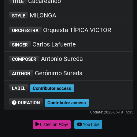
Cacareando
TITLE
MILONGA
STYLE
Orquesta TÍPICA VICTOR
ORCHESTRA
Carlos Lafuente
SINGER
Antonio Sureda
COMPOSER
Gerónimo Sureda
AUTHOR
LABEL
Contributor access
DURATION
Contributor access
Update: 2023-06-18 15:35
Listen on
Play!
YouTube