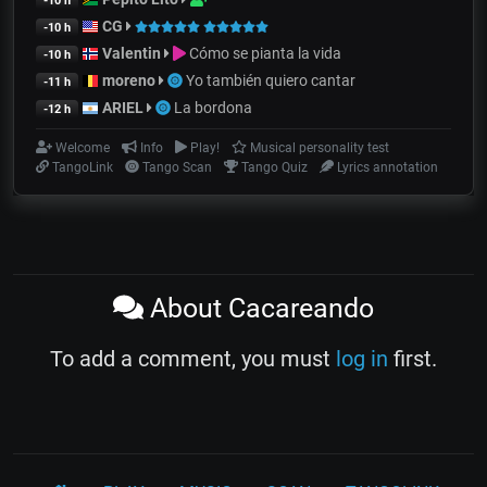
-10 h
CG
-10 h
Valentin
Cómo se pianta la vida
-10 h
moreno
Yo también quiero cantar
-11 h
ARIEL
La bordona
-12 h
Welcome
Info
Play!
Musical personality test
TangoLink
Tango Scan
Tango Quiz
Lyrics annotation
About Cacareando
To add a comment, you must
log in
first.