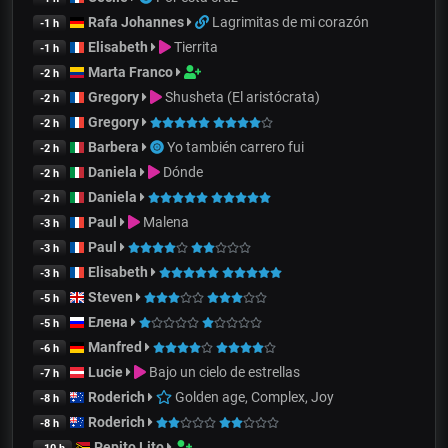
Rafa Johannes
Lagrimitas de mi corazón
-1 h
Elisabeth
Tierrita
-1 h
Marta Franco
-2 h
Gregory
Shusheta (El aristócrata)
-2 h
Gregory
-2 h
Barbera
Yo también carrero fui
-2 h
Daniela
Dónde
-2 h
Daniela
-2 h
Paul
Malena
-3 h
Paul
-3 h
Elisabeth
-3 h
Steven
-5 h
Елена
-5 h
Manfred
-6 h
Lucie
Bajo un cielo de estrellas
-7 h
Roderich
Golden age, Complex, Joy
-8 h
Roderich
-8 h
Pepito Lito