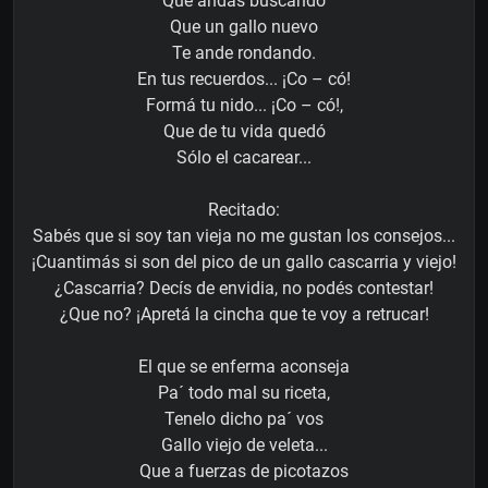
Que andás buscando
Que un gallo nuevo
Te ande rondando.
En tus recuerdos... ¡Co – có!
Formá tu nido... ¡Co – có!,
Que de tu vida quedó
Sólo el cacarear...
Recitado:
Sabés que si soy tan vieja no me gustan los consejos...
¡Cuantimás si son del pico de un gallo cascarria y viejo!
¿Cascarria? Decís de envidia, no podés contestar!
¿Que no? ¡Apretá la cincha que te voy a retrucar!
El que se enferma aconseja
Pa´ todo mal su riceta,
Tenelo dicho pa´ vos
Gallo viejo de veleta...
Que a fuerzas de picotazos