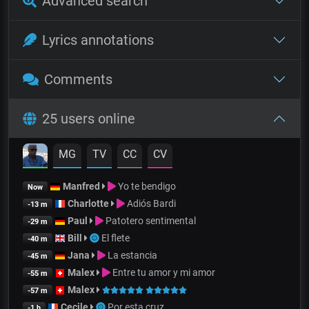
Advanced search
Lyrics annotations
Comments
25 users online
MG
TV
CC
CV
Manfred
Yo te bendigo
Now
Charlotte
Adiós Bardi
-13 m
Paul
Patotero sentimental
-29 m
Bill
El flete
-40 m
Jana
La estancia
-45 m
Malex
Entre tu amor y mi amor
-55 m
Malex
-57 m
Cecile
Por esta cruz
-1 h