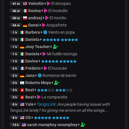
Valentin
El encopao
-41 m
Davina
El Incendio
-46 m
andrzej
El monito
-50 m
Danai
Acquaforte
-54 m
Barbera
Viento en popa
-1 h
Daniela
-1 h
Josy Teacher
-1 h
Daniela
Mi fuelle rezonga
-1 h
Davina
-1 h
Frédéric
El huracán
-2 h
Jana
Romance de barrio
-2 h
Roberto Moya
-3 h
Beat
-3 h
Beat
La cumparsita
-3 h
Yale
TangoLink
:
Are people having issues with
-5 h
TangoLink lately? Its giving me errors on all the songs....
CG
-8 h
sarah mamphey smamphey
-13 h