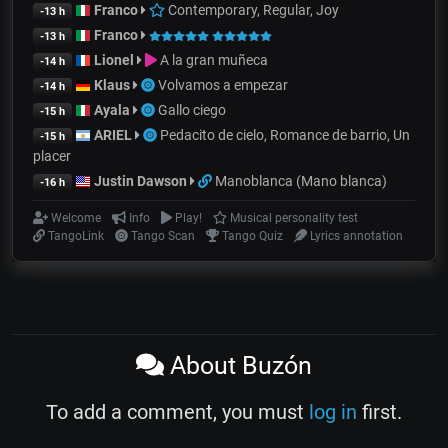
Franco
Contemporary, Regular, Joy
-13 h
Franco
-13 h
Lionel
A la gran muñeca
-14 h
Klaus
Volvamos a empezar
-14 h
Ayala
Gallo ciego
-15 h
ARIEL
Pedacito de cielo, Romance de barrio, Un
-15 h
placer
Justin Dawson
Manoblanca (Mano blanca)
-16 h
Welcome
Info
Play!
Musical personality test
TangoLink
Tango Scan
Tango Quiz
Lyrics annotation
About Buzón
To add a comment, you must
log in
first.