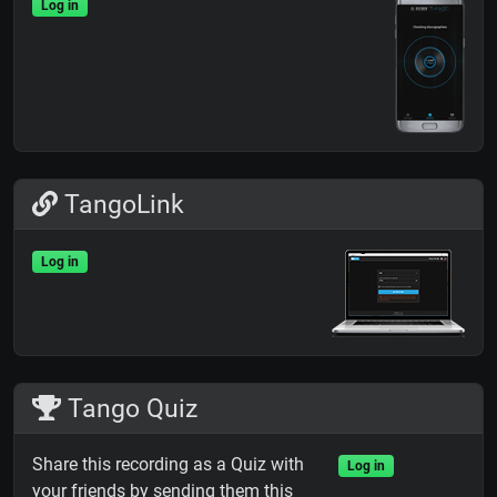
Log in
TangoLink
Log in
Tango Quiz
Share this recording as a Quiz with
Log in
your friends by sending them this