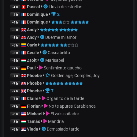
Pascal
Lluvia de estrellas
-4 h
Dominique
2
-4 h
Dominique
-4 h
Andy
-5 h
Andy
Duerme mi amor
-5 h
Carlo
-5 h
Cecile
Cascabelito
-5 h
Zsolt
Marisabel
-5 h
Paul
Sentimiento gaucho
-7 h
Phoebe
Golden age, Complex, Joy
-7 h
Phoebe
-7 h
Phoebe
7
-7 h
Claire
Organito de la tarde
-7 h
Florian
No te apures Carablanca
-7 h
Michael
El vals soñador
-8 h
Tamás
Mandria
-8 h
Vlada
Demasiado tarde
-8 h