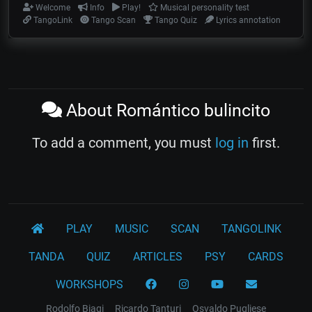
Welcome
Info
Play!
Musical personality test
TangoLink
Tango Scan
Tango Quiz
Lyrics annotation
About Romántico bulincito
To add a comment, you must
log in
first.
PLAY
MUSIC
SCAN
TANGOLINK
TANDA
QUIZ
ARTICLES
PSY
CARDS
WORKSHOPS
Rodolfo Biagi
Ricardo Tanturi
Osvaldo Pugliese