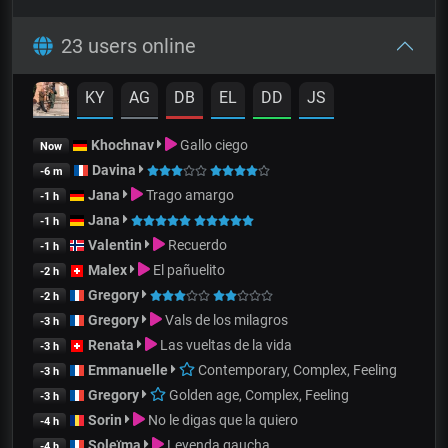
23 users online
KY
AG
DB
EL
DD
JS
Khochnav
Gallo ciego
Now
Davina
-6 m
Jana
Trago amargo
-1 h
Jana
-1 h
Valentin
Recuerdo
-1 h
Malex
El pañuelito
-2 h
Gregory
-2 h
Gregory
Vals de los milagros
-3 h
Renata
Las vueltas de la vida
-3 h
Emmanuelle
Contemporary, Complex, Feeling
-3 h
Gregory
Golden age, Complex, Feeling
-3 h
Sorin
No le digas que la quiero
-4 h
Soleïma
Leyenda gaucha
-4 h