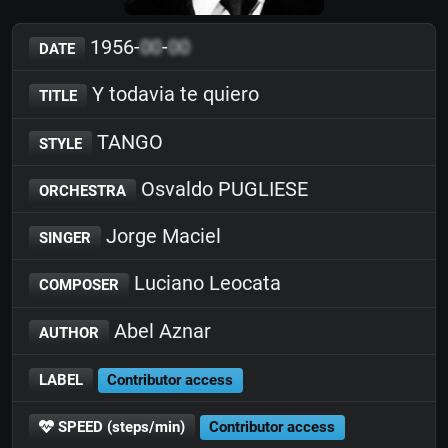
1956-
00
-
00
DATE
Y todavia te quiero
TITLE
TANGO
STYLE
Osvaldo PUGLIESE
ORCHESTRA
Jorge Maciel
SINGER
Luciano Leocata
COMPOSER
Abel Aznar
AUTHOR
LABEL
Contributor access
SPEED (steps/min)
Contributor access