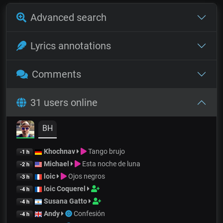
Advanced search
Lyrics annotations
Comments
31 users online
BH
Khochnav
Tango brujo
-1 h
Michael
Esta noche de luna
-2 h
loic
Ojos negros
-3 h
loic Coquerel
-4 h
Susana Gatto
-4 h
Andy
Confesión
-4 h