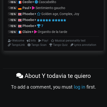
Cecile
Cascabelito
-10 h
Paul
Sentimiento gaucho
-11 h
Phoebe
Golden age, Complex, Joy
-12 h
Phoebe
-12 h
Phoebe
7
-12 h
Claire
Organito de la tarde
-12 h
Welcome
Info
Play!
Musical personality test
TangoLink
Tango Scan
Tango Quiz
Lyrics annotation
About Y todavia te quiero
To add a comment, you must
log in
first.