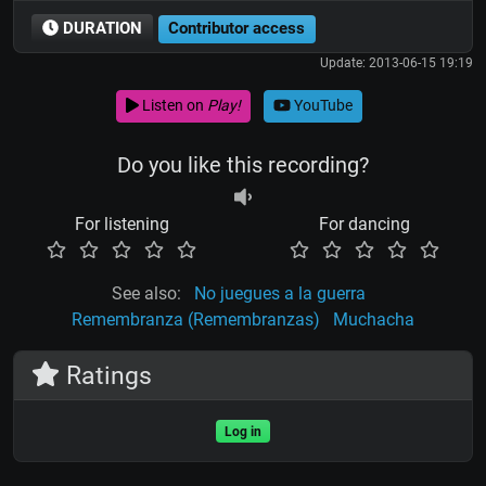
DURATION
Contributor access
Update: 2013-06-15 19:19
Listen on
Play!
YouTube
Do you like this recording?
For listening
For dancing
See also:
No juegues a la guerra
Remembranza (Remembranzas)
Muchacha
Ratings
Log in