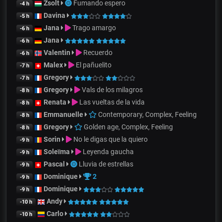
Zsolt
Fumando espero
-4 h
Davina
-5 h
Jana
Trago amargo
-6 h
Jana
-6 h
Valentin
Recuerdo
-6 h
Malex
El pañuelito
-7 h
Gregory
-7 h
Gregory
Vals de los milagros
-8 h
Renata
Las vueltas de la vida
-8 h
Emmanuelle
Contemporary, Complex, Feeling
-8 h
Gregory
Golden age, Complex, Feeling
-8 h
Sorin
No le digas que la quiero
-9 h
Soleïma
Leyenda gaucha
-9 h
Pascal
Lluvia de estrellas
-9 h
Dominique
2
-9 h
Dominique
-9 h
Andy
-10 h
Carlo
-10 h