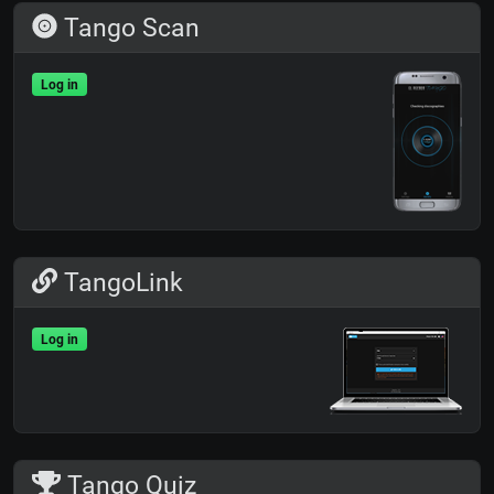
Tango Scan
Log in
TangoLink
Log in
Tango Quiz