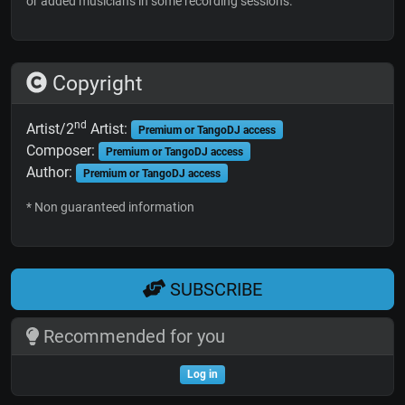
or added musicians in some recording sessions.
Copyright
nd
Artist/2
Artist:
Premium or TangoDJ access
Composer:
Premium or TangoDJ access
Author:
Premium or TangoDJ access
* Non guaranteed information
SUBSCRIBE
Recommended for you
Log in