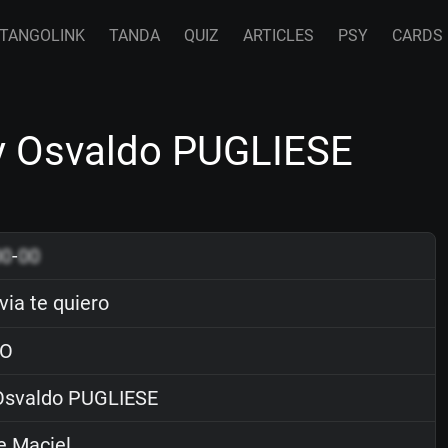
TANGOLINK
TANDA
QUIZ
ARTICLES
PSY
CARDS
by Osvaldo PUGLIESE
00
-
00
via te quiero
O
svaldo PUGLIESE
e Maciel