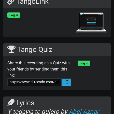
TangoLink
Log in
Tango Quiz
Share this recording as a Quiz with
Log in
your friends by sending them this
link:
Lyrics
Y todavia te quiero by
Abel Aznar