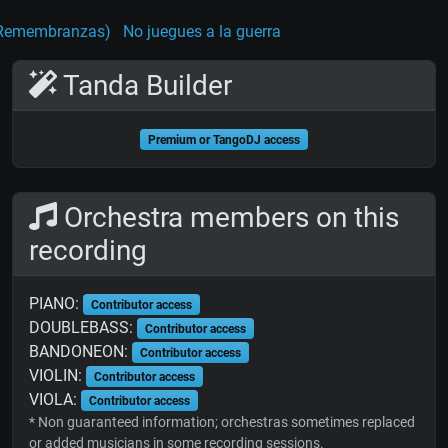
Remembranzas)
No juegues a la guerra
Tanda Builder
Premium or TangoDJ access
Orchestra members on this
recording
PIANO:
Contributor access
DOUBLEBASS:
Contributor access
BANDONEON:
Contributor access
VIOLIN:
Contributor access
VIOLA:
Contributor access
* Non guaranteed information; orchestras sometimes replaced
or added musicians in some recording sessions.