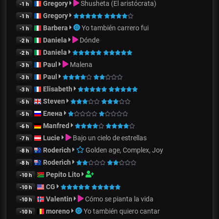
Gregory
Shusheta (El aristócrata)
-1 h
Gregory
-1 h
Barbera
Yo también carrero fui
-1 h
Daniela
Dónde
-2 h
Daniela
-2 h
Paul
Malena
-3 h
Paul
-3 h
Elisabeth
-3 h
Steven
-5 h
Елена
-5 h
Manfred
-6 h
Lucie
Bajo un cielo de estrellas
-7 h
Roderich
Golden age, Complex, Joy
-8 h
Roderich
-8 h
Pepito Lito
-10 h
CG
-10 h
Valentin
Cómo se pianta la vida
-10 h
moreno
Yo también quiero cantar
-10 h