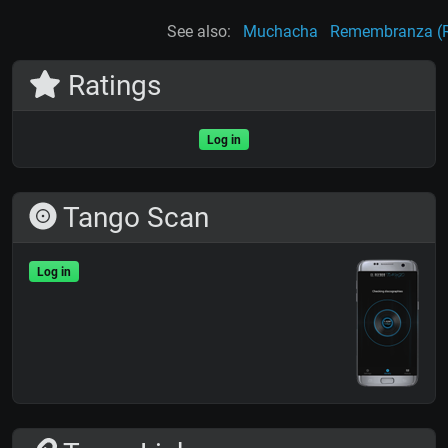
See also:
Muchacha
Remembranza (
Ratings
Log in
Tango Scan
Log in