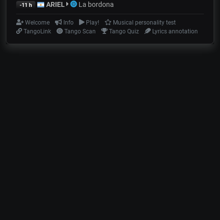
ARIEL
La bordona
-11 h
Welcome
Info
Play!
Musical personality test
TangoLink
Tango Scan
Tango Quiz
Lyrics annotation