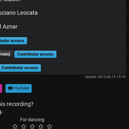
ciano Leocata
 Aznar
butor access
/min)
Contributor access
Contributor access
Update: 2013-06-15 19:19
YouTube
his recording?
For dancing