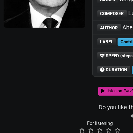
Lu
COMPOSER
Abel
AUTHOR
LABEL
Contri
SPEED (steps
DURATION
Listen on
Play!
Do you like t
For listening