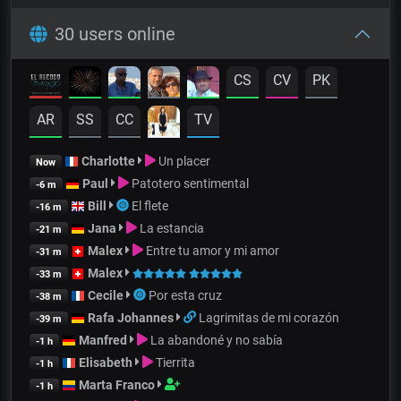
30 users online
CS
CV
PK
AR
SS
CC
TV
Charlotte
Un placer
Now
Paul
Patotero sentimental
-6 m
Bill
El flete
-16 m
Jana
La estancia
-21 m
Malex
Entre tu amor y mi amor
-31 m
Malex
-33 m
Cecile
Por esta cruz
-38 m
Rafa Johannes
Lagrimitas de mi corazón
-39 m
Manfred
La abandoné y no sabía
-1 h
Elisabeth
Tierrita
-1 h
Marta Franco
-1 h