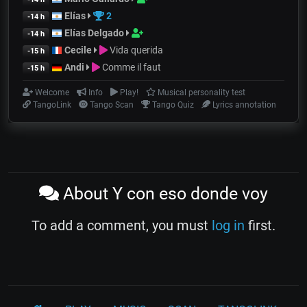
Elías
2
-14 h
Elías Delgado
-14 h
Cecile
Vida querida
-15 h
Andi
Comme il faut
-15 h
Welcome
Info
Play!
Musical personality test
TangoLink
Tango Scan
Tango Quiz
Lyrics annotation
About Y con eso donde voy
To add a comment, you must
log in
first.