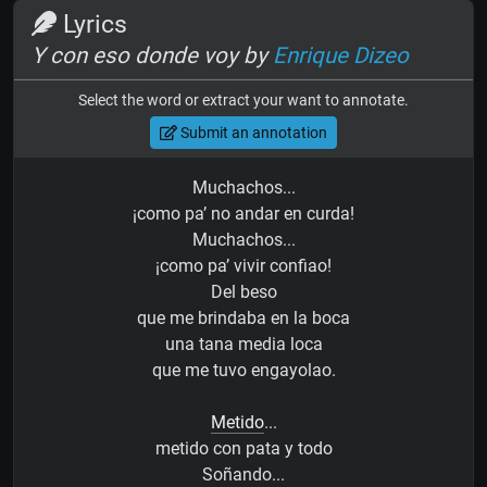
Lyrics
Y con eso donde voy by
Enrique Dizeo
Select the word or extract your want to annotate.
Submit an annotation
Muchachos...
¡como pa’ no andar en curda!
Muchachos...
¡como pa’ vivir confiao!
Del beso
que me brindaba en la boca
una tana media loca
que me tuvo engayolao.
Metido
...
metido con pata y todo
Soñando...