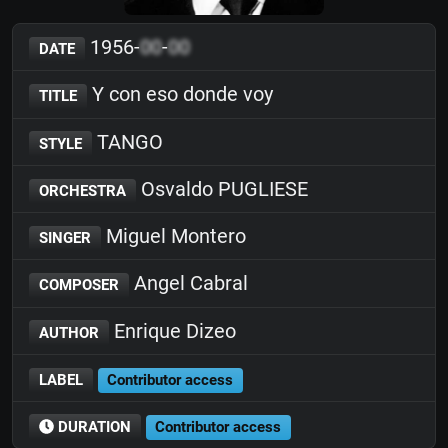
1956-
00
-
00
DATE
Y con eso donde voy
TITLE
TANGO
STYLE
Osvaldo PUGLIESE
ORCHESTRA
Miguel Montero
SINGER
Angel Cabral
COMPOSER
Enrique Dizeo
AUTHOR
LABEL
Contributor access
DURATION
Contributor access