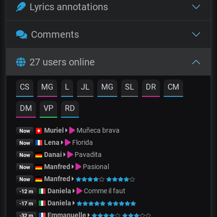
Lyrics annotations
Comments
27 users online
CS
MG
L
JL
MG
SL
DR
CM
DM
VP
RD
Muriel
Muñeca brava
Now
Lena
Florida
Now
Danai
Pavadita
Now
Manfred
Pasional
Now
Manfred
Now
Daniela
Comme il faut
-12 m
Daniela
-17 m
Emmanuelle
-32 m