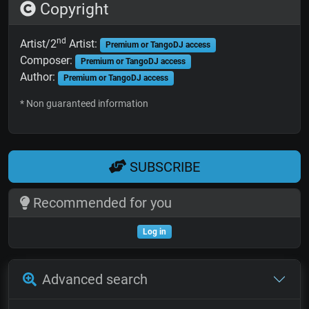
Copyright
nd
Artist/2
Artist:
Premium or TangoDJ access
Composer:
Premium or TangoDJ access
Author:
Premium or TangoDJ access
* Non guaranteed information
SUBSCRIBE
Recommended for you
Log in
Advanced search