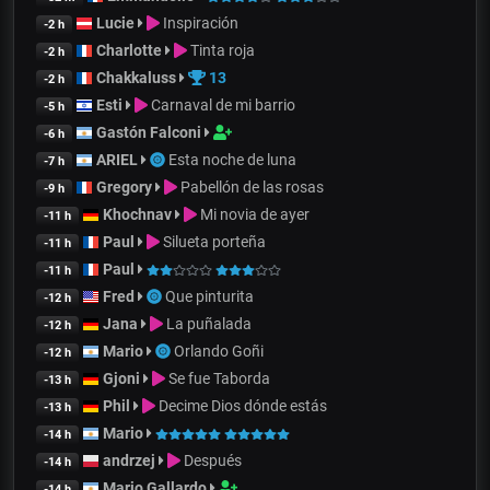
Lucie
Inspiración
-2 h
Charlotte
Tinta roja
-2 h
Chakkaluss
13
-2 h
Esti
Carnaval de mi barrio
-5 h
Gastón Falconi
-6 h
ARIEL
Esta noche de luna
-7 h
Gregory
Pabellón de las rosas
-9 h
Khochnav
Mi novia de ayer
-11 h
Paul
Silueta porteña
-11 h
Paul
-11 h
Fred
Que pinturita
-12 h
Jana
La puñalada
-12 h
Mario
Orlando Goñi
-12 h
Gjoni
Se fue Taborda
-13 h
Phil
Decime Dios dónde estás
-13 h
Mario
-14 h
andrzej
Después
-14 h
Mario Gallardo
-14 h