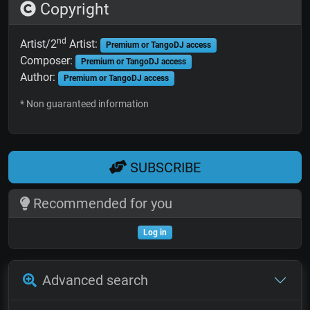
Copyright
nd
Artist/2
Artist:
Premium or TangoDJ access
Composer:
Premium or TangoDJ access
Author:
Premium or TangoDJ access
* Non guaranteed information
SUBSCRIBE
Recommended for you
Log in
Advanced search