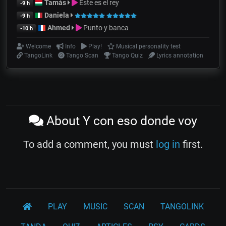
Tamás
Este es el rey
-9 h
Daniela
-9 h
Ahmed
Punto y banca
-10 h
Welcome
Info
Play!
Musical personality test
TangoLink
Tango Scan
Tango Quiz
Lyrics annotation
About Y con eso donde voy
To add a comment, you must
log in
first.
PLAY
MUSIC
SCAN
TANGOLINK