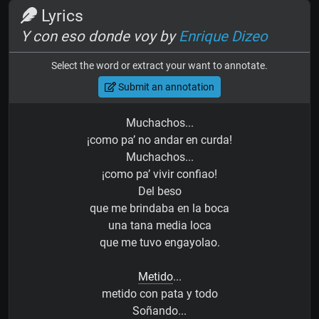
Lyrics
Y con eso donde voy by
Enrique Dizeo
Select the word or extract your want to annotate.
Submit an annotation
Muchachos...
¡como pa’ no andar en curda!
Muchachos...
¡como pa’ vivir confiao!
Del beso
que me brindaba en la boca
una tana media loca
que me tuvo engayolao.
Metido
...
metido con pata y todo
Soñando...