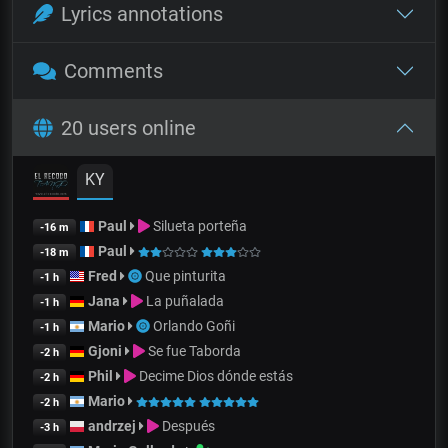
Lyrics annotations
Comments
20 users online
KY
Paul
Silueta porteña
-16 m
Paul
-18 m
Fred
Que pinturita
-1 h
Jana
La puñalada
-1 h
Mario
Orlando Goñi
-1 h
Gjoni
Se fue Taborda
-2 h
Phil
Decime Dios dónde estás
-2 h
Mario
-2 h
andrzej
Después
-3 h