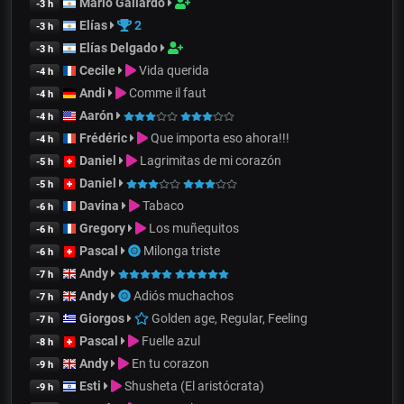
Mario Gallardo
-3 h
Elías
2
-3 h
Elías Delgado
-3 h
Cecile
Vida querida
-4 h
Andi
Comme il faut
-4 h
Aarón
-4 h
Frédéric
Que importa eso ahora!!!
-4 h
Daniel
Lagrimitas de mi corazón
-5 h
Daniel
-5 h
Davina
Tabaco
-6 h
Gregory
Los muñequitos
-6 h
Pascal
Milonga triste
-6 h
Andy
-7 h
Andy
Adiós muchachos
-7 h
Giorgos
Golden age, Regular, Feeling
-7 h
Pascal
Fuelle azul
-8 h
Andy
En tu corazon
-9 h
Esti
Shusheta (El aristócrata)
-9 h