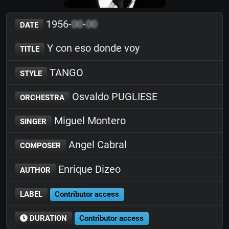
1956-
00
-
00
DATE
Y con eso donde voy
TITLE
TANGO
STYLE
Osvaldo PUGLIESE
ORCHESTRA
Miguel Montero
SINGER
Angel Cabral
COMPOSER
Enrique Dizeo
AUTHOR
LABEL
Contributor access
DURATION
Contributor access