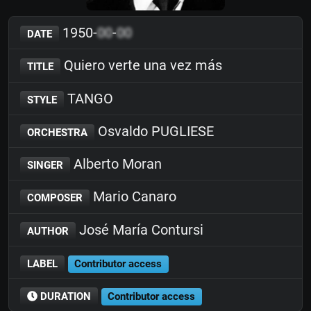
1950-
00
-
00
DATE
Quiero verte una vez más
TITLE
TANGO
STYLE
Osvaldo PUGLIESE
ORCHESTRA
Alberto Moran
SINGER
Mario Canaro
COMPOSER
José María Contursi
AUTHOR
LABEL
Contributor access
DURATION
Contributor access