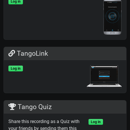
Log in
TangoLink
Log in
Tango Quiz
Share this recording as a Quiz with
Log in
your friends by sending them this