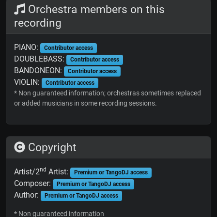
Orchestra members on this
recording
PIANO:
Contributor access
DOUBLEBASS:
Contributor access
BANDONEON:
Contributor access
VIOLIN:
Contributor access
* Non guaranteed information; orchestras sometimes replaced
or added musicians in some recording sessions.
Copyright
nd
Artist/2
Artist:
Premium or TangoDJ access
Composer:
Premium or TangoDJ access
Author:
Premium or TangoDJ access
* Non guaranteed information