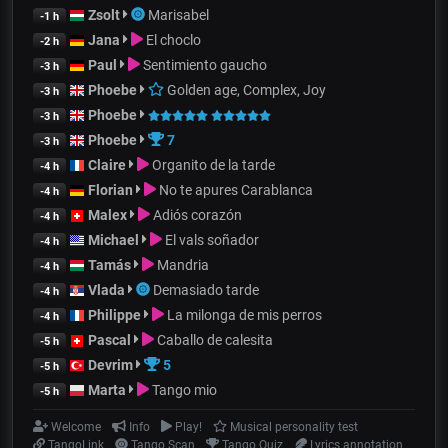
Zsolt
Marisabel
-1 h
Jana
El choclo
-2 h
Paul
Sentimiento gaucho
-3 h
Phoebe
Golden age, Complex, Joy
-3 h
Phoebe
-3 h
Phoebe
7
-3 h
Claire
Organito de la tarde
-4 h
Florian
No te apures Carablanca
-4 h
Malex
Adiós corazón
-4 h
Michael
El vals soñador
-4 h
Tamás
Mandria
-4 h
Vlada
Demasiado tarde
-4 h
Philippe
La milonga de mis perros
-4 h
Pascal
Caballo de calesita
-5 h
Devrim
5
-5 h
Marta
Tango mio
-5 h
Welcome
Info
Play!
Musical personality test
TangoLink
Tango Scan
Tango Quiz
Lyrics annotation