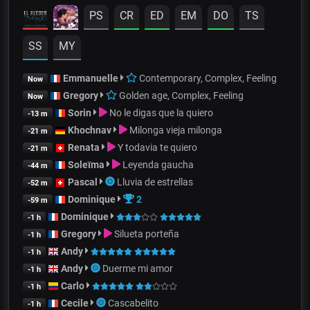
PS
CR
ED
EM
DO
TS
SS
MY
Emmanuelle
Contemporary, Complex, Feeling
Now
Gregory
Golden age, Complex, Feeling
Now
Sorin
No le digas que la quiero
-13 m
Khochnav
Milonga vieja milonga
-21 m
Renata
Y todavia te quiero
-21 m
Soleïma
Leyenda gaucha
-44 m
Pascal
Lluvia de estrellas
-52 m
Dominique
2
-59 m
Dominique
-1 h
Gregory
Silueta porteña
-1 h
Andy
-1 h
Andy
Duerme mi amor
-1 h
Carlo
-1 h
Cecile
Cascabelito
-1 h