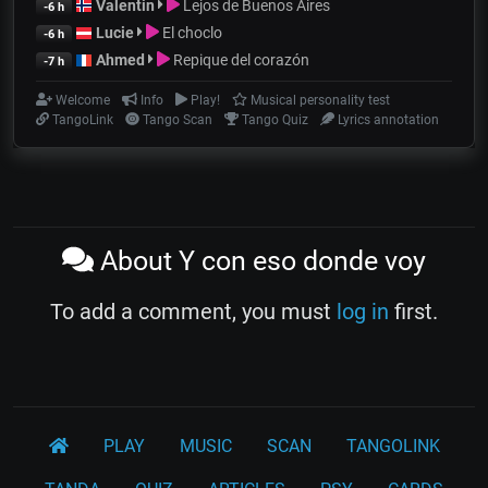
Valentin
Lejos de Buenos Aires
-6 h
Lucie
El choclo
-6 h
Ahmed
Repique del corazón
-7 h
Welcome
Info
Play!
Musical personality test
TangoLink
Tango Scan
Tango Quiz
Lyrics annotation
About Y con eso donde voy
To add a comment, you must
log in
first.
PLAY
MUSIC
SCAN
TANGOLINK