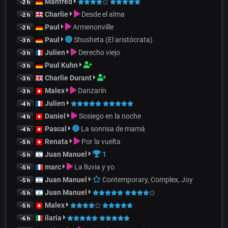
Manfred
-2 h
Charlie
Desde el alma
-2 h
Paul
Armenonville
-2 h
Paul
Shusheta (El aristócrata)
-3 h
Julien
Derecho viejo
-3 h
Paul Kuhn
-3 h
Charlie Durant
-3 h
Malex
Danzarín
-3 h
Julien
-4 h
Daniel
Sosiego en la noche
-4 h
Pascal
La sonrisa de mamá
-4 h
Renata
Por la vuelta
-5 h
Juan Manuel
1
-5 h
marc
La lluvia y yo
-5 h
Juan Manuel
Contemporary, Complex, Joy
-5 h
Juan Manuel
-5 h
Malex
-5 h
ilaria
-6 h