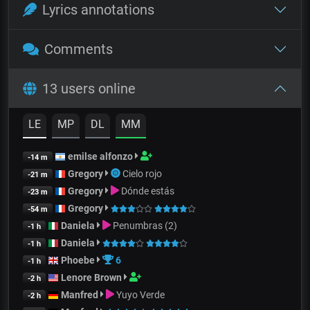
Lyrics annotations
Comments
13 users online
LE
MP
DL
MM
emilse alfonzo
-14 m
Gregory
Cielo rojo
-21 m
Gregory
Dónde estás
-23 m
Gregory
-54 m
Daniela
Penumbras (2)
-1 h
Daniela
-1 h
Phoebe
6
-1 h
Lenore Brown
-2 h
Manfred
Yuyo Verde
-2 h