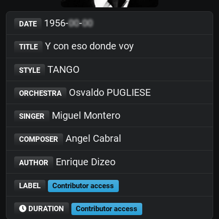
1956-
00
-
00
DATE
Y con eso donde voy
TITLE
TANGO
STYLE
Osvaldo PUGLIESE
ORCHESTRA
Miguel Montero
SINGER
Angel Cabral
COMPOSER
Enrique Dizeo
AUTHOR
LABEL
Contributor access
DURATION
Contributor access