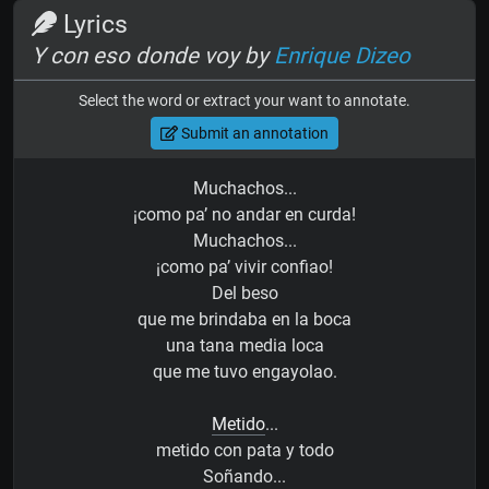
Lyrics
Y con eso donde voy by
Enrique Dizeo
Select the word or extract your want to annotate.
Submit an annotation
Muchachos...
¡como pa’ no andar en curda!
Muchachos...
¡como pa’ vivir confiao!
Del beso
que me brindaba en la boca
una tana media loca
que me tuvo engayolao.
Metido
...
metido con pata y todo
Soñando...