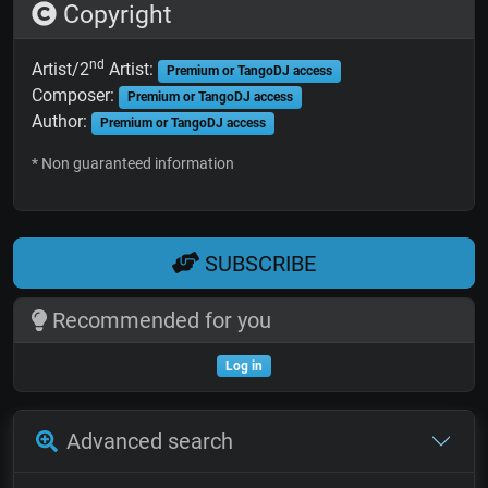
Copyright
nd
Artist/2
Artist:
Premium or TangoDJ access
Composer:
Premium or TangoDJ access
Author:
Premium or TangoDJ access
* Non guaranteed information
SUBSCRIBE
Recommended for you
Log in
Advanced search