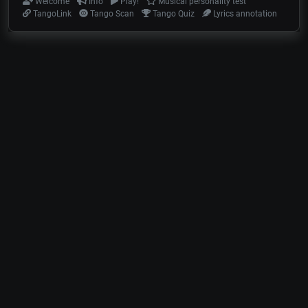
Welcome
Info
Play!
Musical personality test
TangoLink
Tango Scan
Tango Quiz
Lyrics annotation