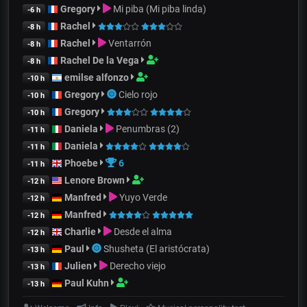
Gregory
Mi piba (Mi piba linda)
-6 h
Rachel
-8 h
Rachel
Ventarrón
-8 h
Rachel De la Vega
-8 h
emilse alfonzo
-10 h
Gregory
Cielo rojo
-10 h
Gregory
-10 h
Daniela
Penumbras (2)
-11 h
Daniela
-11 h
Phoebe
6
-11 h
Lenore Brown
-12 h
Manfred
Yuyo Verde
-12 h
Manfred
-12 h
Charlie
Desde el alma
-12 h
Paul
Shusheta (El aristócrata)
-13 h
Julien
Derecho viejo
-13 h
Paul Kuhn
-13 h