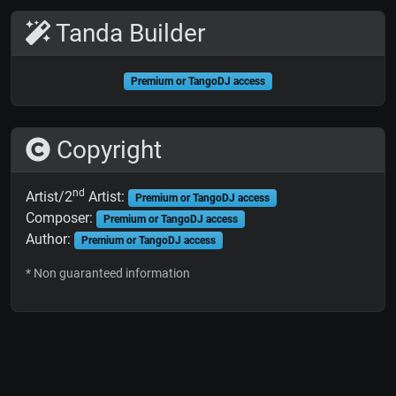
Tanda Builder
Premium or TangoDJ access
Copyright
nd
Artist/2
Artist:
Premium or TangoDJ access
Composer:
Premium or TangoDJ access
Author:
Premium or TangoDJ access
* Non guaranteed information