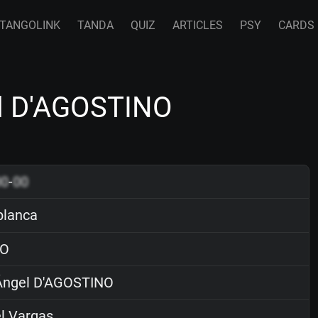
TANGOLINK
TANDA
QUIZ
ARTICLES
PSY
CARDS
el D'AGOSTINO
00
-
00
blanca
O
ngel D'AGOSTINO
l Vargas