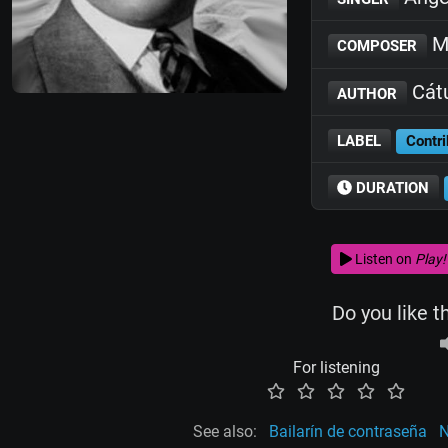
Ma
COMPOSER
Cátu
AUTHOR
LABEL
Contri
DURATION
Listen on
Play!
Do you like t
For listening
See also:
Bailarín de contraseña
N