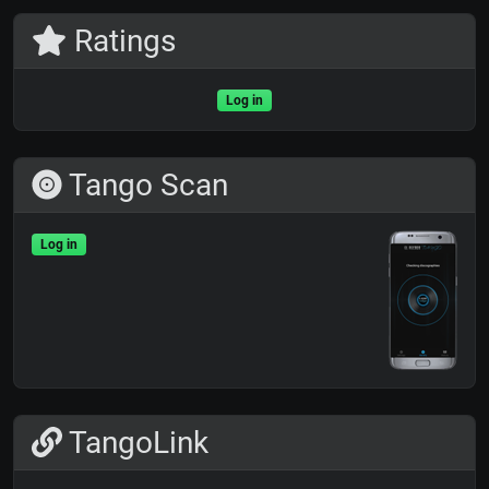
Ratings
Log in
Tango Scan
Log in
TangoLink