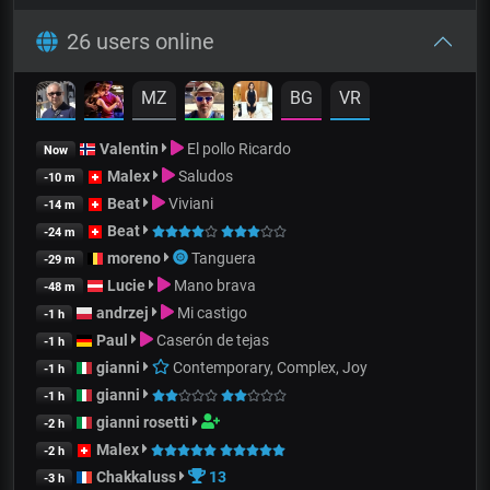
26 users online
MZ
BG
VR
Valentin
El pollo Ricardo
Now
Malex
Saludos
-10 m
Beat
Viviani
-14 m
Beat
-24 m
moreno
Tanguera
-29 m
Lucie
Mano brava
-48 m
andrzej
Mi castigo
-1 h
Paul
Caserón de tejas
-1 h
gianni
Contemporary, Complex, Joy
-1 h
gianni
-1 h
gianni rosetti
-2 h
Malex
-2 h
Chakkaluss
13
-3 h