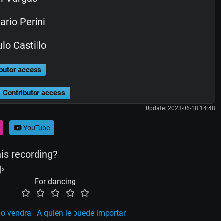
rio Perini
lo Castillo
butor access
Contributor access
Update: 2023-06-18 14:48
YouTube
his recording?
For dancing
o vendra
A quién le puede importar