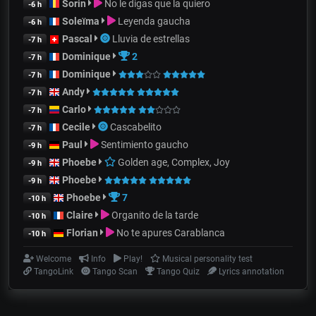
Sorin
No le digas que la quiero
-6 h
Soleïma
Leyenda gaucha
-6 h
Pascal
Lluvia de estrellas
-7 h
Dominique
2
-7 h
Dominique
-7 h
Andy
-7 h
Carlo
-7 h
Cecile
Cascabelito
-7 h
Paul
Sentimiento gaucho
-9 h
Phoebe
Golden age, Complex, Joy
-9 h
Phoebe
-9 h
Phoebe
7
-10 h
Claire
Organito de la tarde
-10 h
Florian
No te apures Carablanca
-10 h
Welcome
Info
Play!
Musical personality test
TangoLink
Tango Scan
Tango Quiz
Lyrics annotation