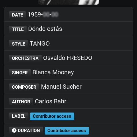
1959-
00
-
00
DATE
Dónde estás
TITLE
TANGO
STYLE
Osvaldo FRESEDO
ORCHESTRA
Blanca Mooney
SINGER
Manuel Sucher
COMPOSER
Carlos Bahr
AUTHOR
LABEL
Contributor access
DURATION
Contributor access