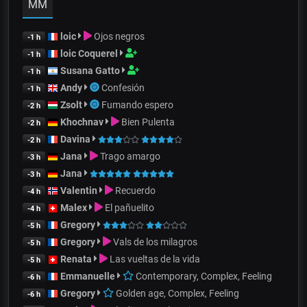
MM
loic
Ojos negros
-1 h
loic Coquerel
-1 h
Susana Gatto
-1 h
Andy
Confesión
-1 h
Zsolt
Fumando espero
-2 h
Khochnav
Bien Pulenta
-2 h
Davina
-2 h
Jana
Trago amargo
-3 h
Jana
-3 h
Valentin
Recuerdo
-4 h
Malex
El pañuelito
-4 h
Gregory
-5 h
Gregory
Vals de los milagros
-5 h
Renata
Las vueltas de la vida
-5 h
Emmanuelle
Contemporary, Complex, Feeling
-6 h
Gregory
Golden age, Complex, Feeling
-6 h