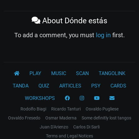
About Dónde estás
To add a comment, you must
log in
first.
PLAY
MUSIC
SCAN
TANGOLINK
TANDA
QUIZ
ARTICLES
PSY
CARDS
WORKSHOPS
Rodolfo Biagi
Ricardo Tanturi
Osvaldo Pugliese
Osvaldo Fresedo
Osmar Maderna
Some definitly lost tangos
Juan D'Arienzo
Carlos Di Sarli
Terms and Legal Notices