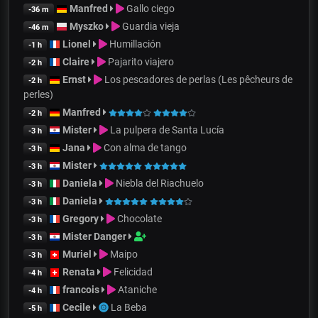
Manfred
Gallo ciego
-36 m
Myszko
Guardia vieja
-46 m
Lionel
Humillación
-1 h
Claire
Pajarito viajero
-2 h
Ernst
Los pescadores de perlas (Les pêcheurs de
-2 h
perles)
Manfred
-2 h
Mister
La pulpera de Santa Lucía
-3 h
Jana
Con alma de tango
-3 h
Mister
-3 h
Daniela
Niebla del Riachuelo
-3 h
Daniela
-3 h
Gregory
Chocolate
-3 h
Mister Danger
-3 h
Muriel
Maipo
-3 h
Renata
Felicidad
-4 h
francois
Ataniche
-4 h
Cecile
La Beba
-5 h