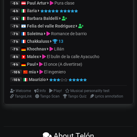
Paul Artur
Pura clase
-5 h
ilaria
-6 h
Barbara Baldelli
-6 h
Felia del valle Rodriguez
-7 h
Soleïma
Romance de barrio
-7 h
Chakkaluss
13
-7 h
Khochnav
Lilián
-7 h
Malex
El bulin de la calle Ayacucho
-8 h
Paul
El once (A divertirse)
-9 h
mia
El ingeniero
-10 h
Maurizio
-10 h
Welcome
Info
Play!
Musical personality test
TangoLink
Tango Scan
Tango Quiz
Lyrics annotation
About Telón