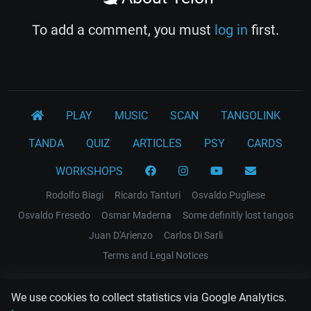
To add a comment, you must
log in
first.
PLAY
MUSIC
SCAN
TANGOLINK
TANDA
QUIZ
ARTICLES
PSY
CARDS
WORKSHOPS
Rodolfo Biagi
Ricardo Tanturi
Osvaldo Pugliese
Osvaldo Fresedo
Osmar Maderna
Some definitly lost tangos
Juan D'Arienzo
Carlos Di Sarli
Terms and Legal Notices
EL RECODO TANGO
We use cookies to collect statistics via Google Analytics.
Design Web: Gregory DIAZ