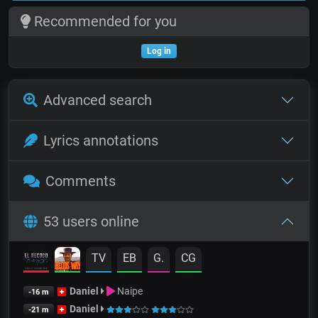
Recommended for you
Log in
Advanced search
Lyrics annotations
Comments
53 users online
TV
EB
G.
CG
Daniel
Naipe
-16 m
Daniel
-21 m