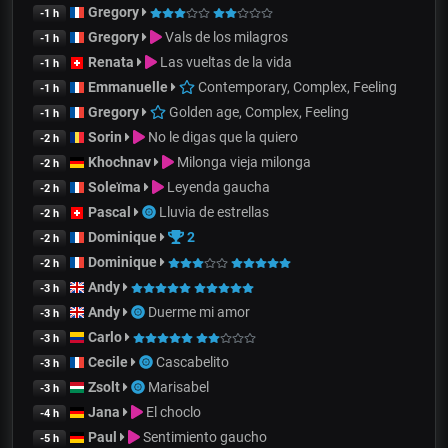
Gregory
-1 h
Gregory
Vals de los milagros
-1 h
Renata
Las vueltas de la vida
-1 h
Emmanuelle
Contemporary, Complex, Feeling
-1 h
Gregory
Golden age, Complex, Feeling
-1 h
Sorin
No le digas que la quiero
-2 h
Khochnav
Milonga vieja milonga
-2 h
Soleïma
Leyenda gaucha
-2 h
Pascal
Lluvia de estrellas
-2 h
Dominique
2
-2 h
Dominique
-2 h
Andy
-3 h
Andy
Duerme mi amor
-3 h
Carlo
-3 h
Cecile
Cascabelito
-3 h
Zsolt
Marisabel
-3 h
Jana
El choclo
-4 h
Paul
Sentimiento gaucho
-5 h