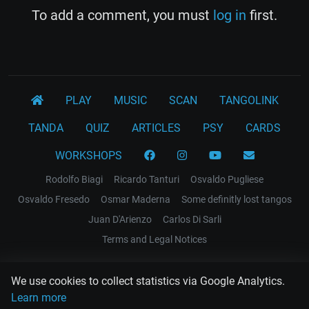
To add a comment, you must
log in
first.
PLAY
MUSIC
SCAN
TANGOLINK
TANDA
QUIZ
ARTICLES
PSY
CARDS
WORKSHOPS
Rodolfo Biagi
Ricardo Tanturi
Osvaldo Pugliese
Osvaldo Fresedo
Osmar Maderna
Some definitly lost tangos
Juan D'Arienzo
Carlos Di Sarli
Terms and Legal Notices
EL RECODO TANGO
We use cookies to collect statistics via Google Analytics.
Design Web: Gregory DIAZ
Learn more