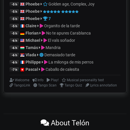
Phoebe
Golden age, Complex, Joy
-5 h
Phoebe
-5 h
Phoebe
7
-5 h
Claire
Organito de la tarde
-5 h
Florian
No te apures Carablanca
-5 h
Michael
El vals soñador
-6 h
Tamás
Mandria
-6 h
Vlada
Demasiado tarde
-6 h
Philippe
La milonga de mis perros
-6 h
Pascal
Caballo de calesita
-7 h
Welcome
Info
Play!
Musical personality test
TangoLink
Tango Scan
Tango Quiz
Lyrics annotation
About Telón