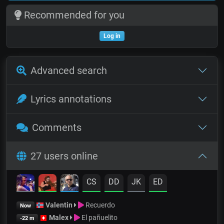
Recommended for you
Log in
Advanced search
Lyrics annotations
Comments
27 users online
CS
DD
JK
ED
Valentin
Recuerdo
Now
Malex
El pañuelito
-22 m