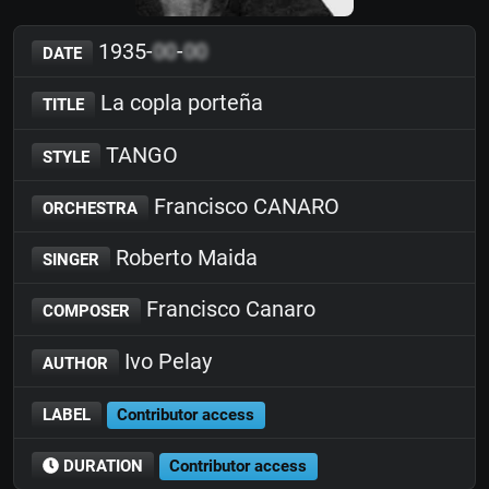
1935-
00
-
00
DATE
La copla porteña
TITLE
TANGO
STYLE
Francisco CANARO
ORCHESTRA
Roberto Maida
SINGER
Francisco Canaro
COMPOSER
Ivo Pelay
AUTHOR
LABEL
Contributor access
DURATION
Contributor access