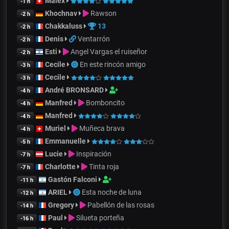
Malex
-1 h
Khochnav
Rawson
-2 h
Chakkaluss
13
-2 h
Denis
Ventarrón
-2 h
Esti
Angel Vargas el ruiseñor
-2 h
Cecile
En este rincón amigo
-3 h
Cecile
-3 h
André BRONSARD
-4 h
Manfred
Bomboncito
-4 h
Manfred
-4 h
Muriel
Muñeca brava
-4 h
Emmanuelle
-5 h
Lucie
Inspiración
-7 h
Charlotte
Tinta roja
-7 h
Gastón Falconi
-11 h
ARIEL
Esta noche de luna
-12 h
Gregory
Pabellón de las rosas
-14 h
Paul
Silueta porteña
-16 h