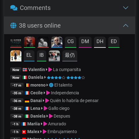
Comments
38 users online
CG
DM
DH
ED
EL
IB
最仍
Valentin
La cumparsita
Now
Daniela
Now
moreno
El talento
-17 m
Cecile
Independencia
-35 m
Danai
Quién lo habría de pensar
-36 m
Lena
Gallo ciego
-38 m
Daniela
Despues
-38 m
Mariia
Amurado
-1 h
Malex
Embrujamiento
-1 h