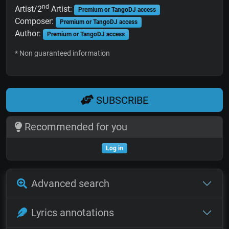
nd
Artist/2
Artist:
Premium or TangoDJ access
Composer:
Premium or TangoDJ access
Author:
Premium or TangoDJ access
* Non guaranteed information
SUBSCRIBE
Recommended for you
Log in
Advanced search
Lyrics annotations