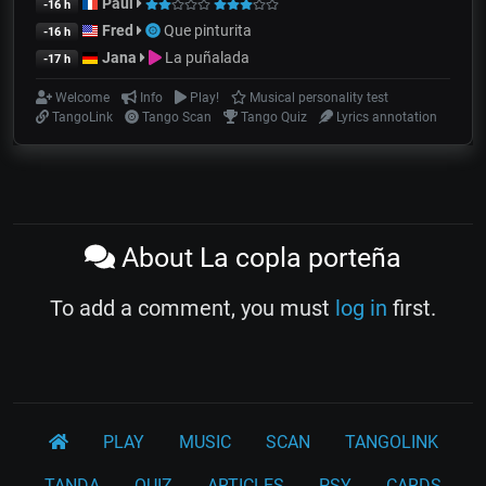
Paul
-16 h
Fred
Que pinturita
-16 h
Jana
La puñalada
-17 h
Welcome
Info
Play!
Musical personality test
TangoLink
Tango Scan
Tango Quiz
Lyrics annotation
About La copla porteña
To add a comment, you must
log in
first.
PLAY
MUSIC
SCAN
TANGOLINK
TANDA
QUIZ
ARTICLES
PSY
CARDS