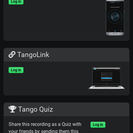
Log in
TangoLink
Log in
Tango Quiz
Share this recording as a Quiz with
Log in
your friends by sending them this