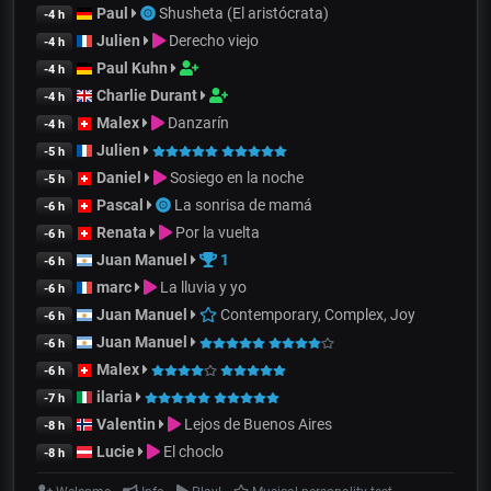
Paul
Shusheta (El aristócrata)
-4 h
Julien
Derecho viejo
-4 h
Paul Kuhn
-4 h
Charlie Durant
-4 h
Malex
Danzarín
-4 h
Julien
-5 h
Daniel
Sosiego en la noche
-5 h
Pascal
La sonrisa de mamá
-6 h
Renata
Por la vuelta
-6 h
Juan Manuel
1
-6 h
marc
La lluvia y yo
-6 h
Juan Manuel
Contemporary, Complex, Joy
-6 h
Juan Manuel
-6 h
Malex
-6 h
ilaria
-7 h
Valentin
Lejos de Buenos Aires
-8 h
Lucie
El choclo
-8 h