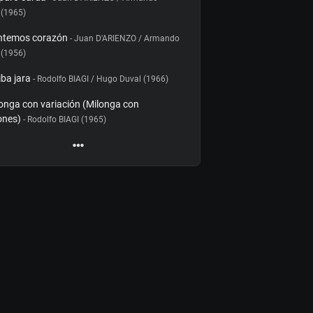
 (1965)
ntemos corazón
- Juan D'ARIENZO / Armando
 (1956)
iba jara
- Rodolfo BIAGI / Hugo Duval (1966)
onga con variación (Milonga con
ones)
- Rodolfo BIAGI (1965)