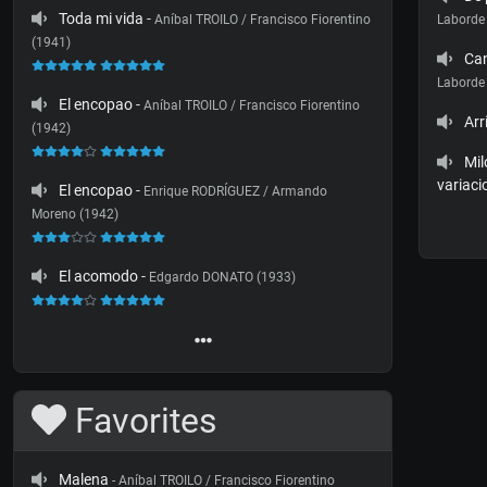
Toda mi vida
-
Aníbal TROILO / Francisco Fiorentino
Laborde
(1941)
Ca
Laborde
El encopao
-
Aníbal TROILO / Francisco Fiorentino
Arr
(1942)
Mil
variaci
El encopao
-
Enrique RODRÍGUEZ / Armando
Moreno (1942)
El acomodo
-
Edgardo DONATO (1933)
Favorites
Malena
- Aníbal TROILO / Francisco Fiorentino