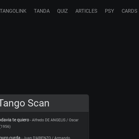
TANGOLINK
TANDA
QUIZ
ARTICLES
PSY
CARDS
Tango Scan
odavia te quiero
- Alfredo DE ANGELIS / Oscar
 (1956)
puro curda
- Juan D'ARIENZO / Armando