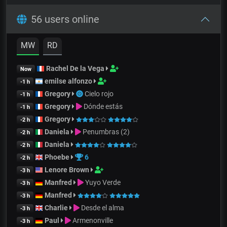
56 users online
MW
RD
Rachel De la Vega
Now
emilse alfonzo
-1 h
Gregory
Cielo rojo
-1 h
Gregory
Dónde estás
-1 h
Gregory
-2 h
Daniela
Penumbras (2)
-2 h
Daniela
-2 h
Phoebe
6
-2 h
Lenore Brown
-3 h
Manfred
Yuyo Verde
-3 h
Manfred
-3 h
Charlie
Desde el alma
-3 h
Paul
Armenonville
-3 h