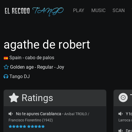
PLAY
MUSIC
SCAN
agathe de robert
Spain - cabo de palos
Golden age - Regular - Joy
Tango DJ
Ratings
No te apures Carablanca
-
Y t
Aníbal TROILO /
Francisco Fiorentino (1942)
Larroca
De 