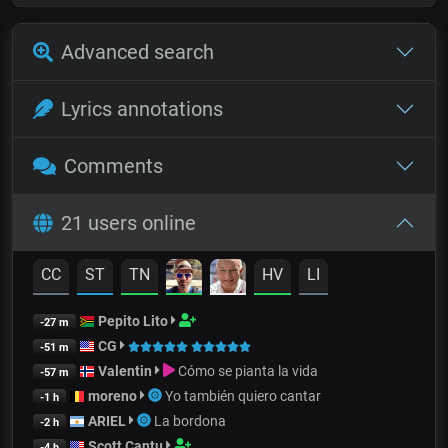
Advanced search
Lyrics annotations
Comments
21 users online
CC
ST
TN
HV
LI
Pepito Lito
-27 m
CG
-51 m
Valentin
Cómo se pianta la vida
-57 m
moreno
Yo también quiero cantar
-1 h
ARIEL
La bordona
-2 h
Scott Cantu
-4 h