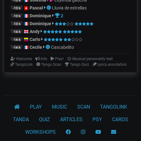
-13 h
Pascal
Lluvia de estrellas
-13 h
Dominique
2
-13 h
Dominique
-13 h
Andy
-14 h
Carlo
-14 h
Cecile
Cascabelito
-14 h
Welcome
Info
Play!
Musical personality test
TangoLink
Tango Scan
Tango Quiz
Lyrics annotation
PLAY
MUSIC
SCAN
TANGOLINK
TANDA
QUIZ
ARTICLES
PSY
CARDS
WORKSHOPS