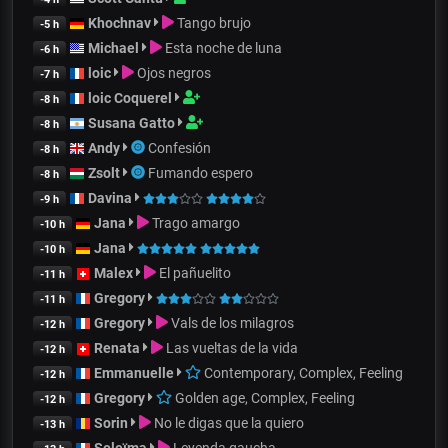
Khochnav
Tango brujo
-5 h
Michael
Esta noche de luna
-6 h
loic
Ojos negros
-7 h
loic Coquerel
-8 h
Susana Gatto
-8 h
Andy
Confesión
-8 h
Zsolt
Fumando espero
-8 h
Davina
-9 h
Jana
Trago amargo
-10 h
Jana
-10 h
Malex
El pañuelito
-11 h
Gregory
-11 h
Gregory
Vals de los milagros
-12 h
Renata
Las vueltas de la vida
-12 h
Emmanuelle
Contemporary, Complex, Feeling
-12 h
Gregory
Golden age, Complex, Feeling
-12 h
Sorin
No le digas que la quiero
-13 h
Soleïma
Leyenda gaucha