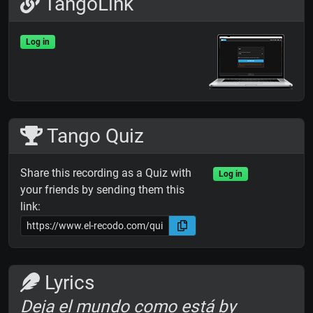
TangoLink
Log in
Tango Quiz
Share this recording as a Quiz with
Log in
your friends by sending them this
link:
Lyrics
Deja el mundo como está by