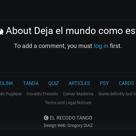
About Deja el mundo como es
To add a comment, you must
log in
first.
OLINK
TANDA
QUIZ
ARTICLES
PSY
CARDS
do Pugliese
Osvaldo Fresedo
Osmar Maderna
Some definitly lost 
Terms and Legal Notices
EL RECODO TANGO
Design Web: Gregory DIAZ