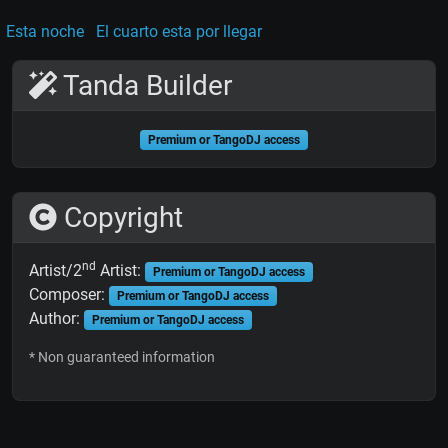
Esta noche
El cuarto esta por llegar
Tanda Builder
Premium or TangoDJ access
Copyright
nd
Artist/2
Artist:
Premium or TangoDJ access
Composer:
Premium or TangoDJ access
Author:
Premium or TangoDJ access
* Non guaranteed information