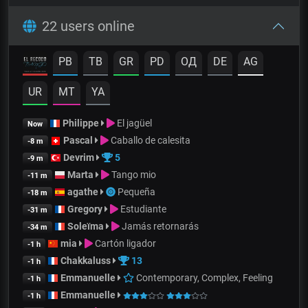
22 users online
PB
TB
GR
PD
OД
DE
AG
UR
MT
YA
Philippe
El jagüel
Now
Pascal
Caballo de calesita
-8 m
Devrim
5
-9 m
Marta
Tango mio
-11 m
agathe
Pequeña
-18 m
Gregory
Estudiante
-31 m
Soleïma
Jamás retornarás
-34 m
mia
Cartón ligador
-1 h
Chakkaluss
13
-1 h
Emmanuelle
Contemporary, Complex, Feeling
-1 h
Emmanuelle
-1 h