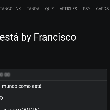
TANGOLINK
TANDA
QUIZ
ARTICLES
PSY
CARDS
está by Francisco
00
-
00
l mundo como está
O
rancisco CANARO