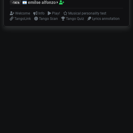
emilse alfonzo
-14 h
Welcome
Info
Play!
Musical personality test
TangoLink
Tango Scan
Tango Quiz
Lyrics annotation