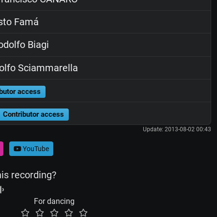
sto Famá
dolfo Biagi
lfo Sciammarella
butor access
Contributor access
Update: 2013-08-02 00:43
YouTube
his recording?
For dancing