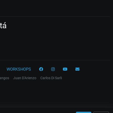
tá
WORKSHOPS
tangos
Juan D'Arienzo
Carlos Di Sarli