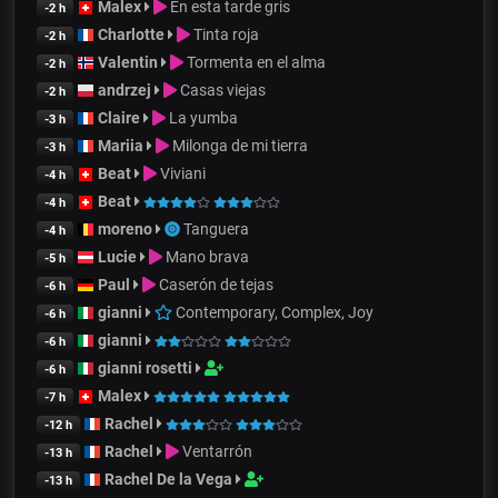
Malex
En esta tarde gris
-2 h
Charlotte
Tinta roja
-2 h
Valentin
Tormenta en el alma
-2 h
andrzej
Casas viejas
-2 h
Claire
La yumba
-3 h
Mariia
Milonga de mi tierra
-3 h
Beat
Viviani
-4 h
Beat
-4 h
moreno
Tanguera
-4 h
Lucie
Mano brava
-5 h
Paul
Caserón de tejas
-6 h
gianni
Contemporary, Complex, Joy
-6 h
gianni
-6 h
gianni rosetti
-6 h
Malex
-7 h
Rachel
-12 h
Rachel
Ventarrón
-13 h
Rachel De la Vega
-13 h