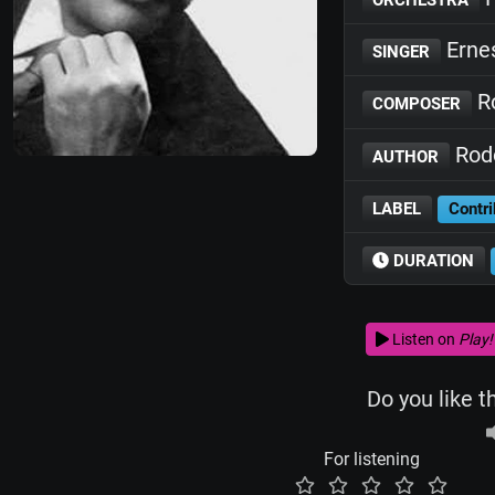
Erne
SINGER
Ro
COMPOSER
Rodo
AUTHOR
LABEL
Contri
DURATION
Listen on
Play!
Do you like t
For listening