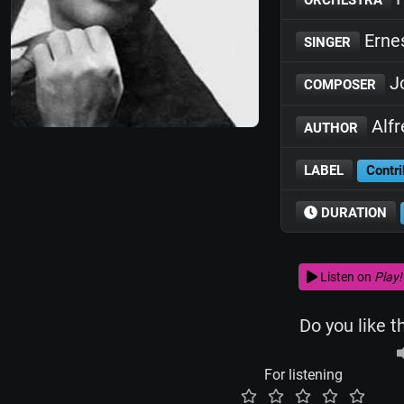
Erne
SINGER
J
COMPOSER
Alfr
AUTHOR
LABEL
Contri
DURATION
Listen on
Play!
Do you like t
For listening