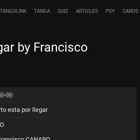
TANGOLINK
TANDA
QUIZ
ARTICLES
PSY
CARDS
gar by Francisco
00
-
00
to esta por llegar
O
rancisco CANARO