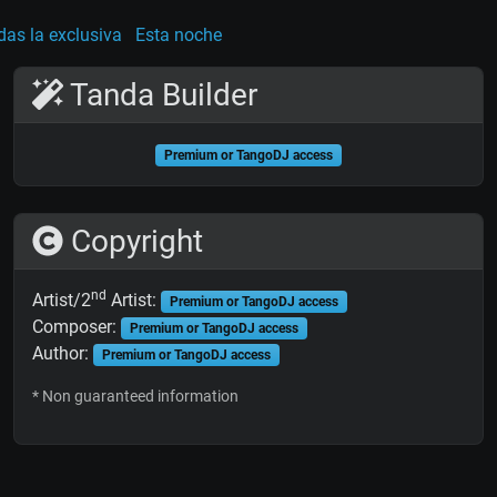
as la exclusiva
Esta noche
Tanda Builder
Premium or TangoDJ access
Copyright
nd
Artist/2
Artist:
Premium or TangoDJ access
Composer:
Premium or TangoDJ access
Author:
Premium or TangoDJ access
* Non guaranteed information