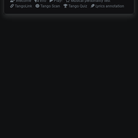
Welcome
Info
Play!
Musical personality test
TangoLink
Tango Scan
Tango Quiz
Lyrics annotation