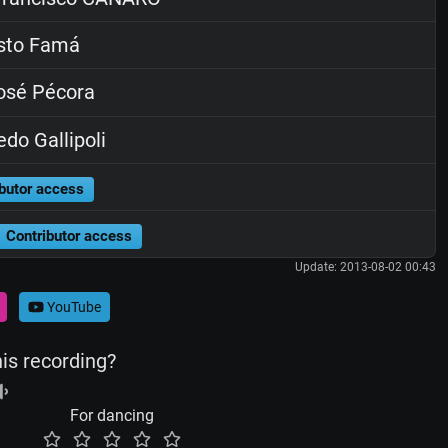
sto Famá
osé Pécora
edo Gallipoli
butor access
Contributor access
Update: 2013-08-02 00:43
YouTube
his recording?
For dancing