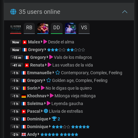
35 users online
RB
DD
VS
Malex
Desde el alma
Now
Gregory
Now
Gregory
Vals de los milagros
-15 m
Renata
Las vueltas de la vida
-41 m
Emmanuelle
Contemporary, Complex, Feeling
-1 h
Gregory
Golden age, Complex, Feeling
-1 h
Sorin
No le digas que la quiero
-1 h
Khochnav
Milonga vieja milonga
-1 h
Soleïma
Leyenda gaucha
-1 h
Pascal
Lluvia de estrellas
-1 h
Dominique
2
-1 h
Dominique
-1 h
Andy
-2 h