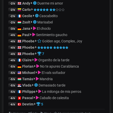
Andy
Duerme mi amor
-2 h
Carlo
-2 h
Cecile
Cascabelito
-2 h
Zsolt
Marisabel
-2 h
Jana
El choclo
-3 h
Paul
Sentimiento gaucho
-4 h
Phoebe
Golden age, Complex, Joy
-4 h
Phoebe
-4 h
Phoebe
7
-4 h
Claire
Organito de la tarde
-4 h
Florian
No te apures Carablanca
-5 h
Michael
El vals soñador
-5 h
Tamás
Mandria
-5 h
Vlada
Demasiado tarde
-5 h
Philippe
La milonga de mis perros
-5 h
Pascal
Caballo de calesita
-6 h
Devrim
5
-6 h