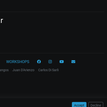
r
WORKSHOPS
tangos
Juan D'Arienzo
Carlos Di Sarli
Accept
Decline