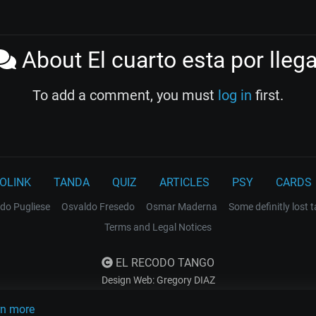
About El cuarto esta por llega
To add a comment, you must
log in
first.
OLINK
TANDA
QUIZ
ARTICLES
PSY
CARDS
do Pugliese
Osvaldo Fresedo
Osmar Maderna
Some definitly lost 
Terms and Legal Notices
EL RECODO TANGO
Design Web: Gregory DIAZ
rn more