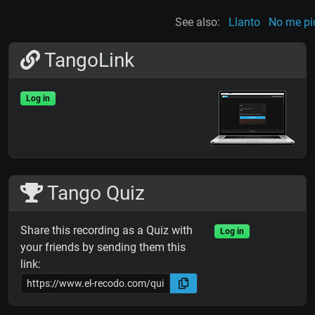
See also:
Llanto
No me pid
TangoLink
Log in
Tango Quiz
Share this recording as a Quiz with
Log in
your friends by sending them this
link: