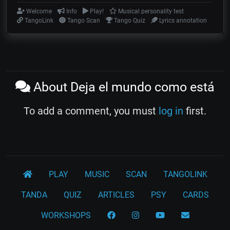
Welcome
Info
Play!
Musical personality test
TangoLink
Tango Scan
Tango Quiz
Lyrics annotation
About Deja el mundo como está
To add a comment, you must
log in
first.
PLAY
MUSIC
SCAN
TANGOLINK
TANDA
QUIZ
ARTICLES
PSY
CARDS
WORKSHOPS