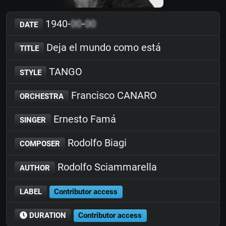
1940-
00
-
00
DATE
Deja el mundo como está
TITLE
TANGO
STYLE
Francisco CANARO
ORCHESTRA
Ernesto Famá
SINGER
Rodolfo Biagi
COMPOSER
Rodolfo Sciammarella
AUTHOR
LABEL
Contributor access
DURATION
Contributor access