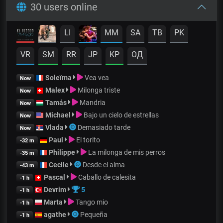
30 users online
LI
MM
SA
TB
PK
VR
SM
RR
JP
KP
OД
Soleïma
Vea vea
Now
Malex
Milonga triste
Now
Tamás
Mandria
Now
Michael
Bajo un cielo de estrellas
Now
Vlada
Demasiado tarde
Now
Paul
El torito
-32 m
Philippe
La milonga de mis perros
-35 m
Cecile
Desde el alma
-43 m
Pascal
Caballo de calesita
-1 h
Devrim
5
-1 h
Marta
Tango mio
-1 h
agathe
Pequeña
-1 h