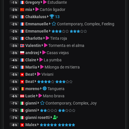
Gregory
Estudiante
-1 h
mia
Cartón ligador
-2 h
Chakkaluss
13
-2 h
Emmanuelle
Contemporary, Complex, Feeling
-2 h
Emmanuelle
-2 h
Charlotte
Tinta roja
-3 h
Valentin
Tormenta en el alma
-3 h
andrzej
Casas viejas
-3 h
Claire
La yumba
-4 h
Mariia
Milonga de mi tierra
-4 h
Beat
Viviani
-5 h
Beat
-5 h
moreno
Tanguera
-6 h
Lucie
Mano brava
-6 h
gianni
Contemporary, Complex, Joy
-7 h
gianni
-7 h
gianni rosetti
-7 h
Malex
-8 h