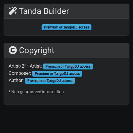
Tanda Builder
Premium or TangoDJ access
Copyright
nd
Artist/2
Artist:
Premium or TangoDJ access
Composer:
Premium or TangoDJ access
Author:
Premium or TangoDJ access
* Non guaranteed information