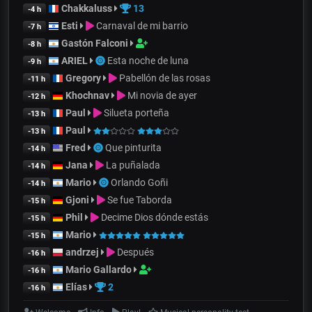
Chakkaluss
13
-4 h
Esti
Carnaval de mi barrio
-7 h
Gastón Falconi
-8 h
ARIEL
Esta noche de luna
-9 h
Gregory
Pabellón de las rosas
-11 h
Khochnav
Mi novia de ayer
-12 h
Paul
Silueta porteña
-13 h
Paul
-13 h
Fred
Que pinturita
-14 h
Jana
La puñalada
-14 h
Mario
Orlando Goñi
-14 h
Gjoni
Se fue Taborda
-15 h
Phil
Decime Dios dónde estás
-15 h
Mario
-15 h
andrzej
Después
-16 h
Mario Gallardo
-16 h
Elías
2
-16 h