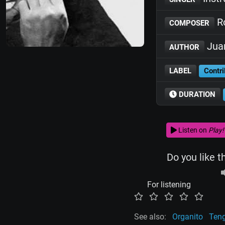
Ro
COMPOSER
Jua
AUTHOR
LABEL
Contri
DURATION
Listen on
Play!
Do you like t
For listening
See also:
Organito
Ten