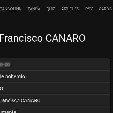
TANGOLINK
TANDA
QUIZ
ARTICLES
PSY
CARDS
 Francisco CANARO
00
-
00
de bohemio
O
rancisco CANARO
rumental