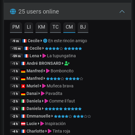
25 users online
PM
LI
KM
TC
CM
BJ
Cecile
En este rincón amigo
-9 m
Cecile
-15 m
Lena
La tupungatina
-59 m
André BRONSARD
-1 h
Manfred
Bomboncito
-1 h
Manfred
-1 h
Muriel
Muñeca brava
-1 h
Danai
Pavadita
-1 h
Daniela
Comme il faut
-2 h
Daniela
-2 h
Emmanuelle
-2 h
Lucie
Inspiración
-4 h
Charlotte
Tinta roja
-4 h