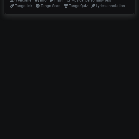
Welcome
Info
Play!
Musical personality test
TangoLink
Tango Scan
Tango Quiz
Lyrics annotation