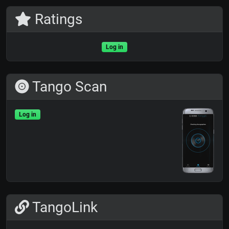
Ratings
Log in
Tango Scan
Log in
TangoLink