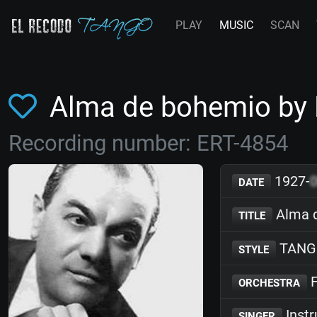
PLAY
MUSIC
SCAN
Alma de bohemio by
Recording number: ERT-4854
1927-
DATE
Alma 
TITLE
TANG
STYLE
F
ORCHESTRA
Inst
SINGER