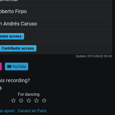
berto Firpo
n Andrés Caruso
butor access
Contributor access
Update: 2013-08-02 00:43
YouTube
his recording?
For dancing
go apuro
Canaro en París