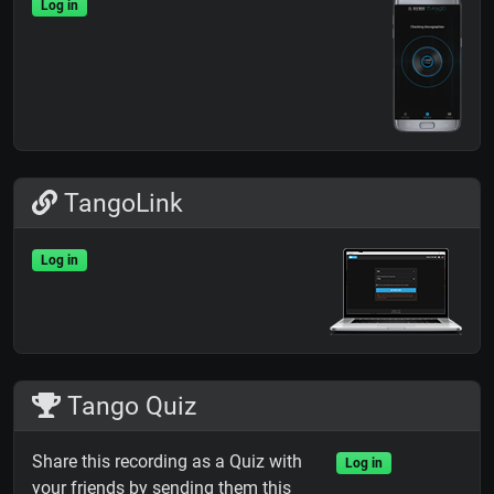
Log in
TangoLink
Log in
Tango Quiz
Share this recording as a Quiz with
Log in
your friends by sending them this