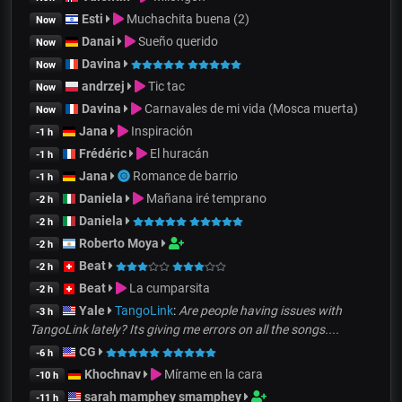
Esti
Muchachita buena (2)
Now
Danai
Sueño querido
Now
Davina
Now
andrzej
Tic tac
Now
Davina
Carnavales de mi vida (Mosca muerta)
Now
Jana
Inspiración
-1 h
Frédéric
El huracán
-1 h
Jana
Romance de barrio
-1 h
Daniela
Mañana iré temprano
-2 h
Daniela
-2 h
Roberto Moya
-2 h
Beat
-2 h
Beat
La cumparsita
-2 h
Yale
TangoLink
:
Are people having issues with
-3 h
TangoLink lately? Its giving me errors on all the songs....
CG
-6 h
Khochnav
Mírame en la cara
-10 h
sarah mamphey smamphey
-11 h