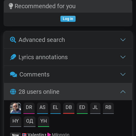
Recommended for you
Log in
Advanced search
Lyrics annotations
Comments
28 users online
DR
AS
EL
DB
ED
JL
RB
HY
OД
YH
Valentin
Milongón
Now