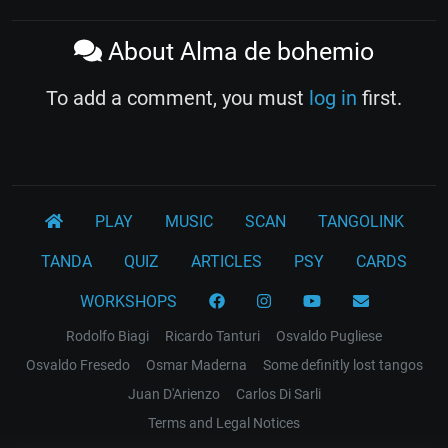
About Alma de bohemio
To add a comment, you must
log in
first.
PLAY
MUSIC
SCAN
TANGOLINK
TANDA
QUIZ
ARTICLES
PSY
CARDS
WORKSHOPS
Rodolfo Biagi
Ricardo Tanturi
Osvaldo Pugliese
Osvaldo Fresedo
Osmar Maderna
Some definitly lost tangos
Juan D'Arienzo
Carlos Di Sarli
Terms and Legal Notices