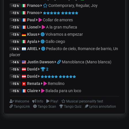
Franco
Contemporary, Regular, Joy
-12 h
Franco
-12 h
Paul
Collar de amores
-13 h
Lionel
A la gran muñeca
-13 h
Klaus
Volvamos a empezar
-13 h
Ayala
Gallo ciego
-13 h
ARIEL
Pedacito de cielo, Romance de barrio, Un
-14 h
placer
Justin Dawson
Manoblanca (Mano blanca)
-14 h
David
2
-15 h
David
-15 h
Renata
Remolino
-15 h
Claire
Balada para un loco
-15 h
Welcome
Info
Play!
Musical personality test
TangoLink
Tango Scan
Tango Quiz
Lyrics annotation