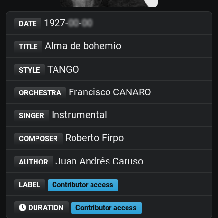
1927-
00
-
00
DATE
Alma de bohemio
TITLE
TANGO
STYLE
Francisco CANARO
ORCHESTRA
Instrumental
SINGER
Roberto Firpo
COMPOSER
Juan Andrés Caruso
AUTHOR
LABEL
Contributor access
DURATION
Contributor access