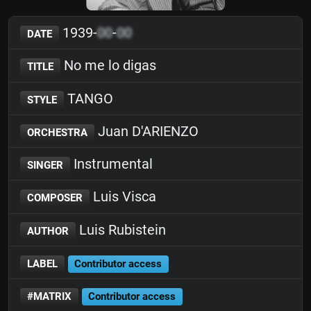
1939-
00
-
00
DATE
No me lo digas
TITLE
TANGO
STYLE
Juan D'ARIENZO
ORCHESTRA
Instrumental
SINGER
Luis Visca
COMPOSER
Luis Rubistein
AUTHOR
LABEL
Contributor access
#MATRIX
Contributor access