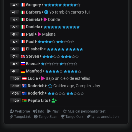
Gregory
-4 h
Barbera
Yo también carrero fui
-4 h
Daniela
Dónde
-4 h
Daniela
-5 h
Paul
Malena
-5 h
Paul
-5 h
Elisabeth
-5 h
Steven
-7 h
Елена
-8 h
Manfred
-9 h
Lucie
Bajo un cielo de estrellas
-10 h
Roderich
Golden age, Complex, Joy
-10 h
Roderich
-10 h
Pepito Lito
-12 h
Welcome
Info
Play!
Musical personality test
TangoLink
Tango Scan
Tango Quiz
Lyrics annotation