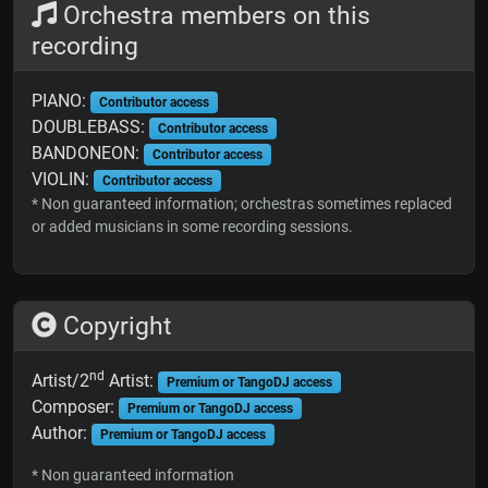
Orchestra members on this
recording
PIANO:
Contributor access
DOUBLEBASS:
Contributor access
BANDONEON:
Contributor access
VIOLIN:
Contributor access
* Non guaranteed information; orchestras sometimes replaced
or added musicians in some recording sessions.
Copyright
nd
Artist/2
Artist:
Premium or TangoDJ access
Composer:
Premium or TangoDJ access
Author:
Premium or TangoDJ access
* Non guaranteed information