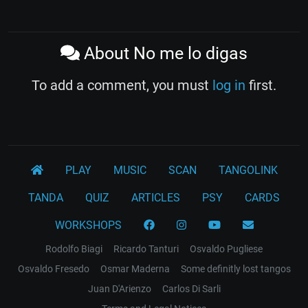
About No me lo digas
To add a comment, you must
log in
first.
PLAY
MUSIC
SCAN
TANGOLINK
TANDA
QUIZ
ARTICLES
PSY
CARDS
WORKSHOPS
Rodolfo Biagi
Ricardo Tanturi
Osvaldo Pugliese
Osvaldo Fresedo
Osmar Maderna
Some definitly lost tangos
Juan D'Arienzo
Carlos Di Sarli