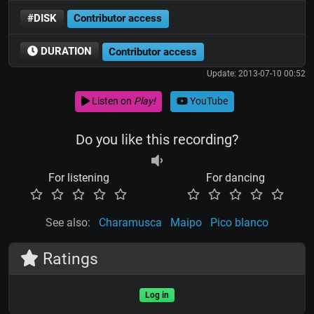
#DISK
Contributor access
DURATION
Contributor access
Update: 2013-07-10 00:52
Listen on
Play!
YouTube
Do you like this recording?
For listening
For dancing
See also:
Charamusca
Maipo
Pico blanco
Ratings
Log in