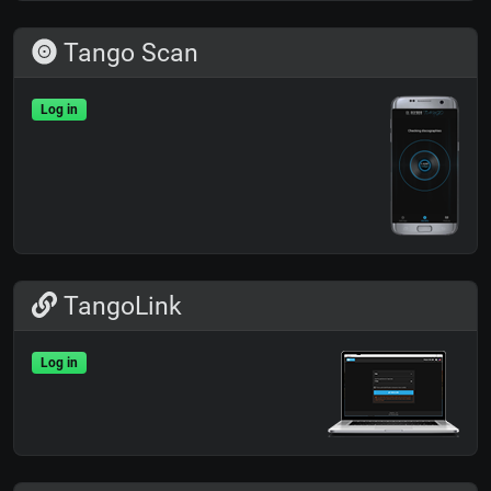
Tango Scan
Log in
TangoLink
Log in