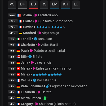
VS
DH
DB
RS
EM
KH
LC
Davina
El entrerriano
Now
Claire
Que falta que me hacés
-24 m
Davina
-24 m
Manfred
Vieja amiga
-43 m
Tonolli
Don Juan
-1 h
Charlotte
Adiós Bardi
-2 h
Paul
Patotero sentimental
-2 h
Bill
El flete
-3 h
Jana
La estancia
-3 h
Malex
Entre tu amor y mi amor
-3 h
Malex
-3 h
Cecile
Por esta cruz
-3 h
Rafa Johannes
Lagrimitas de mi corazón
-3 h
Elisabeth
Tierrita
-4 h
Marta Franco
-4 h
Gregory
Shusheta (El aristócrata)
-4 h