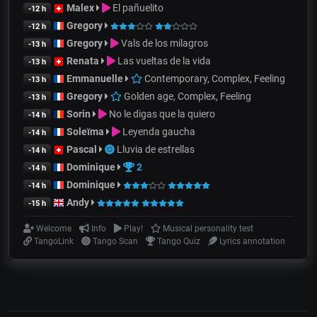
Malex
El pañuelito
-12 h
Gregory
-12 h
Gregory
Vals de los milagros
-13 h
Renata
Las vueltas de la vida
-13 h
Emmanuelle
Contemporary, Complex, Feeling
-13 h
Gregory
Golden age, Complex, Feeling
-13 h
Sorin
No le digas que la quiero
-14 h
Soleïma
Leyenda gaucha
-14 h
Pascal
Lluvia de estrellas
-14 h
Dominique
2
-14 h
Dominique
-14 h
Andy
-15 h
Welcome
Info
Play!
Musical personality test
TangoLink
Tango Scan
Tango Quiz
Lyrics annotation