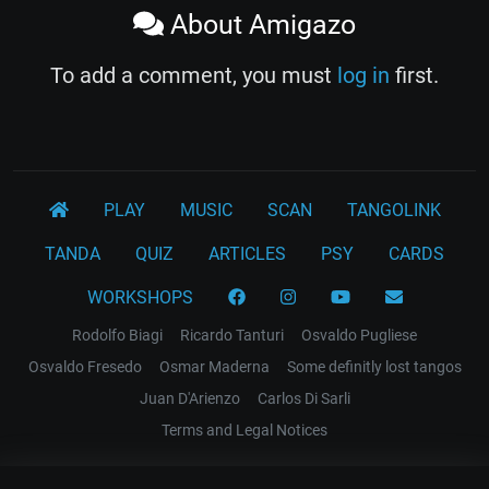
About Amigazo
To add a comment, you must
log in
first.
PLAY
MUSIC
SCAN
TANGOLINK
TANDA
QUIZ
ARTICLES
PSY
CARDS
WORKSHOPS
Rodolfo Biagi
Ricardo Tanturi
Osvaldo Pugliese
Osvaldo Fresedo
Osmar Maderna
Some definitly lost tangos
Juan D'Arienzo
Carlos Di Sarli
Terms and Legal Notices
EL RECODO TANGO