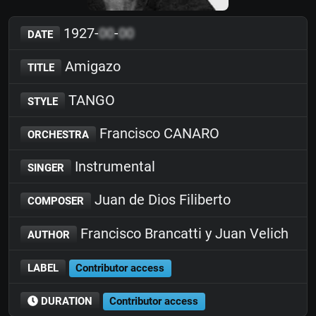
1927-
00
-
00
DATE
Amigazo
TITLE
TANGO
STYLE
Francisco CANARO
ORCHESTRA
Instrumental
SINGER
Juan de Dios Filiberto
COMPOSER
Francisco Brancatti y Juan Velich
AUTHOR
LABEL
Contributor access
DURATION
Contributor access