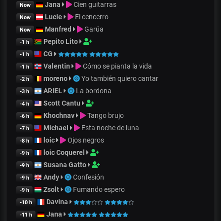
Jana
Cien guitarras
Now
Lucie
El cencerro
Now
Manfred
Garúa
Now
Pepito Lito
-1 h
CG
-1 h
Valentin
Cómo se pianta la vida
-1 h
moreno
Yo también quiero cantar
-2 h
ARIEL
La bordona
-3 h
Scott Cantu
-4 h
Khochnav
Tango brujo
-6 h
Michael
Esta noche de luna
-7 h
loic
Ojos negros
-8 h
loic Coquerel
-9 h
Susana Gatto
-9 h
Andy
Confesión
-9 h
Zsolt
Fumando espero
-9 h
Davina
-10 h
Jana
-11 h