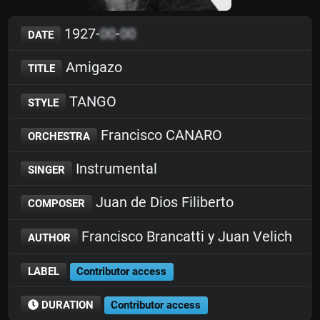
1927-
00
-
00
DATE
Amigazo
TITLE
TANGO
STYLE
Francisco CANARO
ORCHESTRA
Instrumental
SINGER
Juan de Dios Filiberto
COMPOSER
Francisco Brancatti y Juan Velich
AUTHOR
LABEL
Contributor access
DURATION
Contributor access