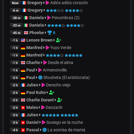
Gregory
Adiós adiós corazón
Now
Gregory
-6 m
Daniela
Penumbras (2)
-28 m
Daniela
-33 m
Phoebe
6
-45 m
Lenore Brown
-1 h
Manfred
Yuyo Verde
-1 h
Manfred
-1 h
Charlie
Desde el alma
-1 h
Paul
Armenonville
-1 h
Paul
Shusheta (El aristócrata)
-2 h
Julien
Derecho viejo
-2 h
Paul Kuhn
-2 h
Charlie Durant
-2 h
Malex
Danzarín
-2 h
Julien
-3 h
Daniel
Sosiego en la noche
-3 h
Pascal
La sonrisa de mamá
-4 h