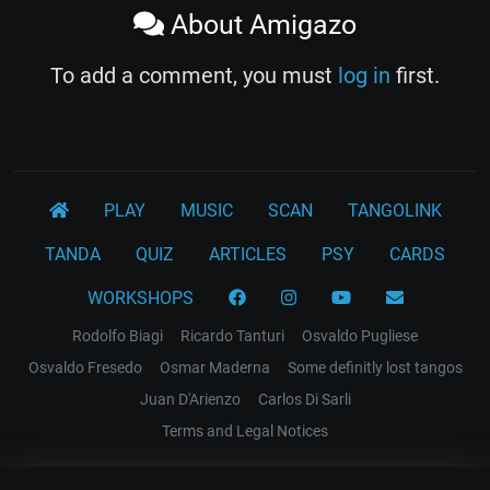
About Amigazo
To add a comment, you must
log in
first.
PLAY
MUSIC
SCAN
TANGOLINK
TANDA
QUIZ
ARTICLES
PSY
CARDS
WORKSHOPS
Rodolfo Biagi
Ricardo Tanturi
Osvaldo Pugliese
Osvaldo Fresedo
Osmar Maderna
Some definitly lost tangos
Juan D'Arienzo
Carlos Di Sarli
Terms and Legal Notices
EL RECODO TANGO