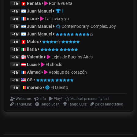
Renata
Por la vuelta
-4 h
Juan Manuel
1
-4 h
marc
La lluvia y yo
-4 h
Juan Manuel
Contemporary, Complex, Joy
-4 h
Juan Manuel
-4 h
Malex
-4 h
ilaria
-5 h
Valentin
Lejos de Buenos Aires
-6 h
Lucie
El choclo
-6 h
Ahmed
Repique del corazón
-6 h
CG
-6 h
moreno
El talento
-6 h
Welcome
Info
Play!
Musical personality test
TangoLink
Tango Scan
Tango Quiz
Lyrics annotation