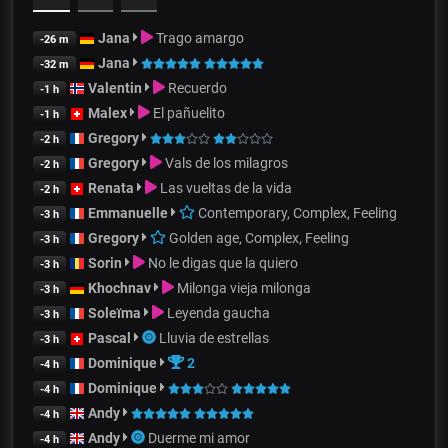
Jana
Trago amargo
-26 m
Jana
-32 m
Valentin
Recuerdo
-1 h
Malex
El pañuelito
-1 h
Gregory
-2 h
Gregory
Vals de los milagros
-2 h
Renata
Las vueltas de la vida
-2 h
Emmanuelle
Contemporary, Complex, Feeling
-3 h
Gregory
Golden age, Complex, Feeling
-3 h
Sorin
No le digas que la quiero
-3 h
Khochnav
Milonga vieja milonga
-3 h
Soleïma
Leyenda gaucha
-3 h
Pascal
Lluvia de estrellas
-3 h
Dominique
2
-4 h
Dominique
-4 h
Andy
-4 h
Andy
Duerme mi amor
-4 h