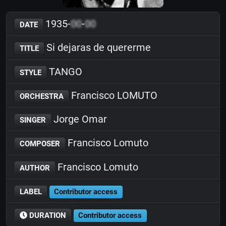
1935-
00
-
00
DATE
Si dejaras de quererme
TITLE
TANGO
STYLE
Francisco LOMUTO
ORCHESTRA
Jorge Omar
SINGER
Francisco Lomuto
COMPOSER
Francisco Lomuto
AUTHOR
LABEL
Contributor access
DURATION
Contributor access