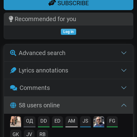
SUBSCRIBE
Recommended for you
Log in
Advanced search
Lyrics annotations
Comments
58 users online
OД
DD
ED
AM
JS
FG
GK
JV
RB