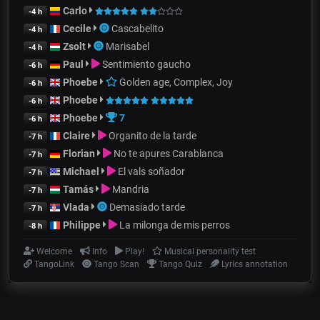
Carlo
-4 h
Cecile
Cascabelito
-4 h
Zsolt
Marisabel
-4 h
Paul
Sentimiento gaucho
-6 h
Phoebe
Golden age, Complex, Joy
-6 h
Phoebe
-6 h
Phoebe
7
-6 h
Claire
Organito de la tarde
-7 h
Florian
No te apures Carablanca
-7 h
Michael
El vals soñador
-7 h
Tamás
Mandria
-7 h
Vlada
Demasiado tarde
-7 h
Philippe
La milonga de mis perros
-8 h
Welcome
Info
Play!
Musical personality test
TangoLink
Tango Scan
Tango Quiz
Lyrics annotation