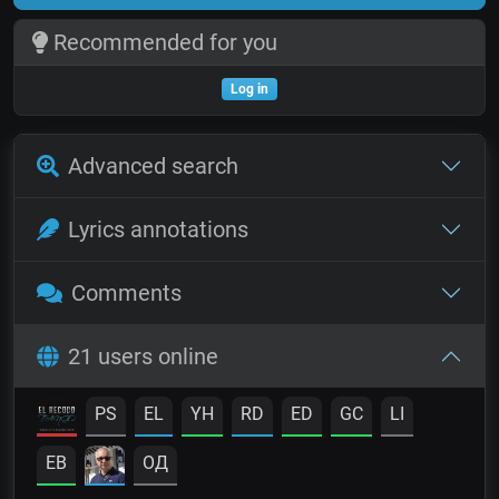
Recommended for you
Log in
Advanced search
Lyrics annotations
Comments
21 users online
PS
EL
YH
RD
ED
GC
LI
EB
OД