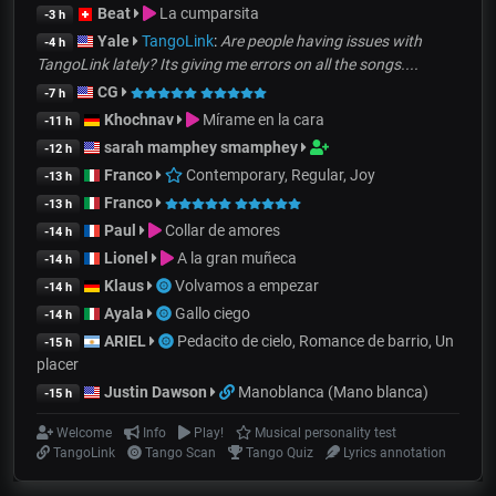
Beat
La cumparsita
-3 h
Yale
TangoLink
:
Are people having issues with
-4 h
TangoLink lately? Its giving me errors on all the songs....
CG
-7 h
Khochnav
Mírame en la cara
-11 h
sarah mamphey smamphey
-12 h
Franco
Contemporary, Regular, Joy
-13 h
Franco
-13 h
Paul
Collar de amores
-14 h
Lionel
A la gran muñeca
-14 h
Klaus
Volvamos a empezar
-14 h
Ayala
Gallo ciego
-14 h
ARIEL
Pedacito de cielo, Romance de barrio, Un
-15 h
placer
Justin Dawson
Manoblanca (Mano blanca)
-15 h
Welcome
Info
Play!
Musical personality test
TangoLink
Tango Scan
Tango Quiz
Lyrics annotation