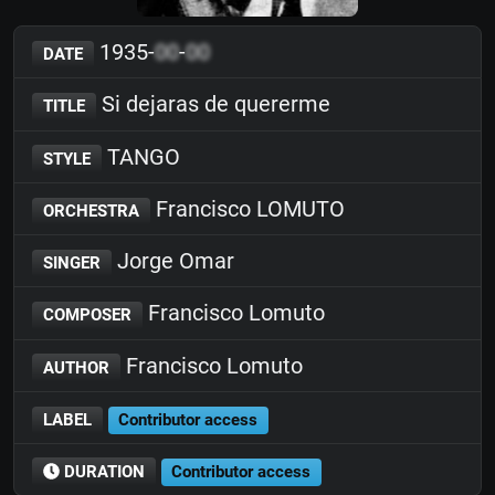
1935-
00
-
00
DATE
Si dejaras de quererme
TITLE
TANGO
STYLE
Francisco LOMUTO
ORCHESTRA
Jorge Omar
SINGER
Francisco Lomuto
COMPOSER
Francisco Lomuto
AUTHOR
LABEL
Contributor access
DURATION
Contributor access