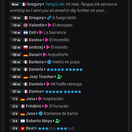
Gregory
TangoLink
:
Hi Yale, TangoLink service is
Now
working so I sent you an email to dig further on your...
Gregory
A fuego lento
-10 m
Valentin
El encopao
-13 m
Esti
La barranca
-14 m
Davina
El Incendio
-17 m
andrzej
El monito
-22 m
Danai
Acquaforte
-25 m
Barbera
Viento en popa
-35 m
Daniela
-37 m
Josy Teacher
-40 m
Daniela
Mi fuelle rezonga
-40 m
Davina
-51 m
Jana
Inspiración
-1 h
Frédéric
El huracán
-2 h
Jana
Romance de barrio
-2 h
Roberto Moya
-3 h
Beat
-3 h