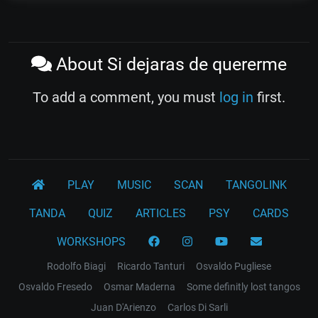
About Si dejaras de quererme
To add a comment, you must
log in
first.
PLAY
MUSIC
SCAN
TANGOLINK
TANDA
QUIZ
ARTICLES
PSY
CARDS
WORKSHOPS
Rodolfo Biagi
Ricardo Tanturi
Osvaldo Pugliese
Osvaldo Fresedo
Osmar Maderna
Some definitly lost tangos
Juan D'Arienzo
Carlos Di Sarli