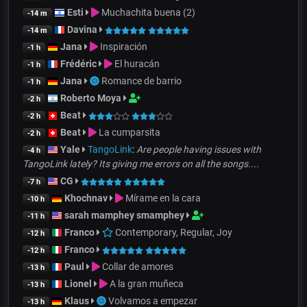
Esti
Muchachita buena (2)
-14 m
Davina
-14 m
Jana
Inspiración
-1 h
Frédéric
El huracán
-1 h
Jana
Romance de barrio
-1 h
Roberto Moya
-2 h
Beat
-2 h
Beat
La cumparsita
-2 h
Yale
TangoLink
:
Are people having issues with
-4 h
TangoLink lately? Its giving me errors on all the songs....
CG
-7 h
Khochnav
Mírame en la cara
-10 h
sarah mamphey smamphey
-11 h
Franco
Contemporary, Regular, Joy
-12 h
Franco
-12 h
Paul
Collar de amores
-13 h
Lionel
A la gran muñeca
-13 h
Klaus
Volvamos a empezar
-13 h