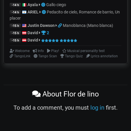
Ayala
Gallo ciego
-14 h
ARIEL
Pedacito de cielo, Romance de barrio, Un
-14 h
placer
Justin Dawson
Manoblanca (Mano blanca)
-15 h
David
2
-15 h
David
-15 h
Welcome
Info
Play!
Musical personality test
TangoLink
Tango Scan
Tango Quiz
Lyrics annotation
About Flor de lino
To add a comment, you must
log in
first.