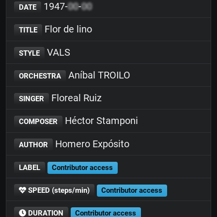
1947-
00
-
00
DATE
Flor de lino
TITLE
VALS
STYLE
Aníbal TROILO
ORCHESTRA
Floreal Ruiz
SINGER
Héctor Stamponi
COMPOSER
Homero Expósito
AUTHOR
LABEL
Contributor access
SPEED (steps/min)
Contributor access
DURATION
Contributor access