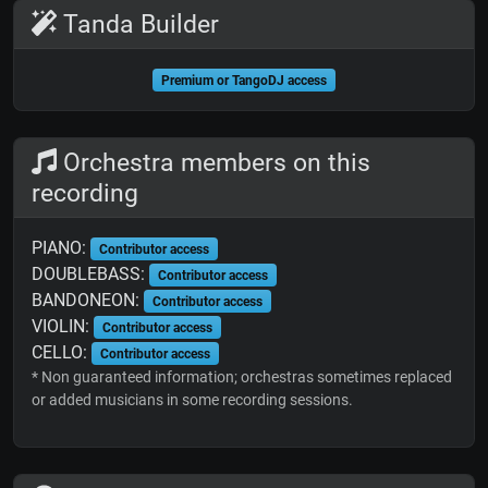
Tanda Builder
Premium or TangoDJ access
Orchestra members on this
recording
PIANO:
Contributor access
DOUBLEBASS:
Contributor access
BANDONEON:
Contributor access
VIOLIN:
Contributor access
CELLO:
Contributor access
* Non guaranteed information; orchestras sometimes replaced
or added musicians in some recording sessions.