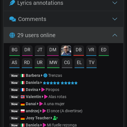
Lyrics annotations
Comments
29 users online
BG
DR
JT
DM
DB
VR
ED
AS
RD
UR
MW
CG
EL
TV
Barbera
Trenzas
Now
Daniela
Now
Davina
Piropos
Now
Valentin
Alas rotas
Now
Danai
A una mujer
Now
andrzej
El once (A divertirse)
Now
Josy Teacher
Now
Daniela
Mi fuelle rezonga
Now