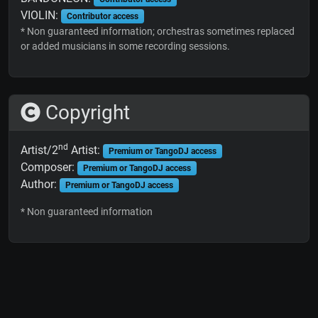
VIOLIN:
Contributor access
* Non guaranteed information; orchestras sometimes replaced
or added musicians in some recording sessions.
Copyright
nd
Artist/2
Artist:
Premium or TangoDJ access
Composer:
Premium or TangoDJ access
Author:
Premium or TangoDJ access
* Non guaranteed information