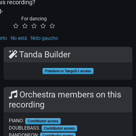
his recording?
For dancing
rto
No está
Nido gaucho
Tanda Builder
Premium or TangoDJ access
Orchestra members on this
recording
PIANO:
Contributor access
DOUBLEBASS:
Contributor access
BANDONEON:
Contributor access