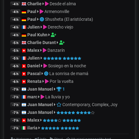
Charlie
Desde el alma
-4 h
Paul
Armenonville
-4 h
Paul
Shusheta (El aristócrata)
-4 h
Julien
Derecho viejo
-4 h
Paul Kuhn
-4 h
Charlie Durant
-5 h
Malex
Danzarín
-5 h
Julien
-5 h
Daniel
Sosiego en la noche
-6 h
Pascal
La sonrisa de mamá
-6 h
Renata
Por la vuelta
-6 h
Juan Manuel
1
-7 h
marc
La lluvia y yo
-7 h
Juan Manuel
Contemporary, Complex, Joy
-7 h
Juan Manuel
-7 h
Malex
-7 h
ilaria
-7 h