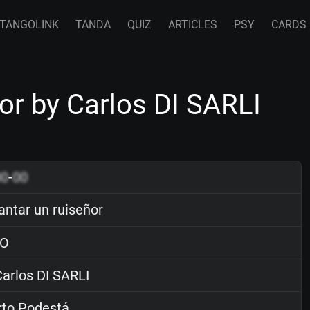
TANGOLINK
TANDA
QUIZ
ARTICLES
PSY
CARDS
or by Carlos DI SARLI
00
-
00
antar un ruiseñor
O
arlos DI SARLI
rto Podestá