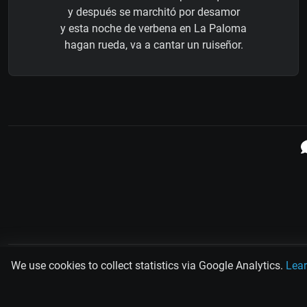
y después se marchitó por desamor
y esta noche de verbena en La Paloma
hagan rueda, va a cantar un ruiseñor.
We use cookies to collect statistics via Google Analytics.
Lea
PLAY
MUSIC
SCAN
TANG
Rodolfo Biagi
Ricardo Tanturi
Osval