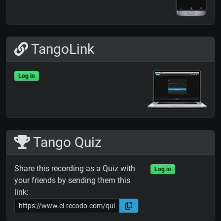
TangoLink
Log in
Tango Quiz
Share this recording as a Quiz with
Log in
your friends by sending them this
link: