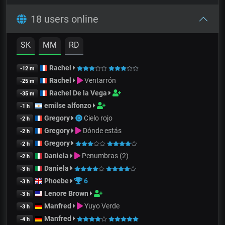
18 users online
SK
MM
RD
Rachel
-12 m
Rachel
Ventarrón
-25 m
Rachel De la Vega
-35 m
emilse alfonzo
-1 h
Gregory
Cielo rojo
-2 h
Gregory
Dónde estás
-2 h
Gregory
-2 h
Daniela
Penumbras (2)
-2 h
Daniela
-3 h
Phoebe
6
-3 h
Lenore Brown
-3 h
Manfred
Yuyo Verde
-3 h
Manfred
-4 h