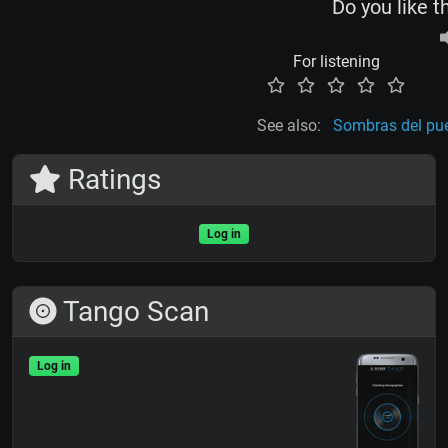
Do you like t
For listening
See also:
Sombras del pue
Ratings
Log in
Tango Scan
Log in