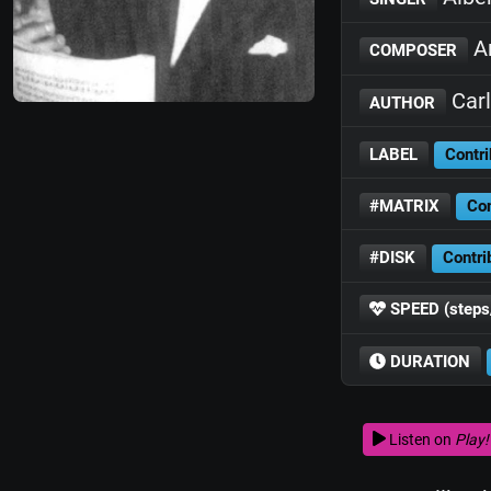
A
COMPOSER
Carl
AUTHOR
LABEL
Contri
#MATRIX
Con
#DISK
Contri
SPEED (steps
DURATION
Listen on
Play!