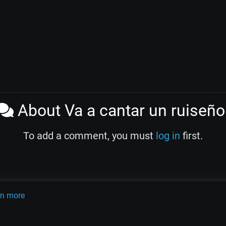
About Va a cantar un ruiseño
To add a comment, you must
log in
first.
rn more
OLINK
TANDA
QUIZ
ARTICLES
PSY
CARDS
do Pugliese
Osvaldo Fresedo
Osmar Maderna
Some definitly lost 