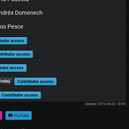
ndrés Domenech
os Pesce
butor access
tributor access
butor access
/min)
Contributor access
Contributor access
Update: 2013-06-22 18:45
YouTube