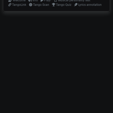
Welcome
Info
Play!
Musical personality test
TangoLink
Tango Scan
Tango Quiz
Lyrics annotation