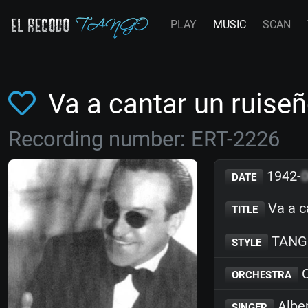
PLAY
MUSIC
SCAN
Va a cantar un ruiseñ
Recording number: ERT-2226
1942-
DATE
Va a c
TITLE
TANG
STYLE
C
ORCHESTRA
Albe
SINGER