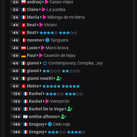
andrzej
Casas viejas
-2 h
Claire
La yumba
-2 h
Mariia
Milonga de mi tierra
-2 h
Beat
Viviani
-4 h
Beat
-4 h
moreno
Tanguera
-4 h
Lucie
Mano brava
-4 h
Paul
Caserón de tejas
-5 h
gianni
Contemporary, Complex, Joy
-6 h
gianni
-6 h
gianni rosetti
-6 h
Malex
-6 h
Rachel
-12 h
Rachel
Ventarrón
-12 h
Rachel De la Vega
-12 h
emilse alfonzo
-14 h
Gregory
Cielo rojo
-14 h
Gregory
-14 h