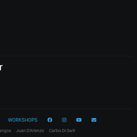
r
WORKSHOPS
tangos
Juan D'Arienzo
Carlos Di Sarli