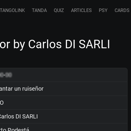
TANGOLINK
TANDA
QUIZ
ARTICLES
PSY
CARDS
or by Carlos DI SARLI
00
-
00
antar un ruiseñor
O
arlos DI SARLI
rto Podestá