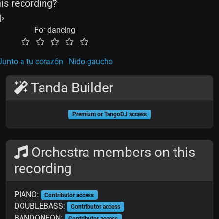
his recording?
For dancing
Junto a tu corazón
Nido gaucho
Tanda Builder
Premium or TangoDJ access
Orchestra members on this
recording
PIANO:
Contributor access
DOUBLEBASS:
Contributor access
BANDONEON:
Contributor access