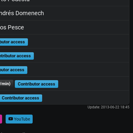
ndrés Domenech
os Pesce
butor access
tributor access
butor access
/min)
Contributor access
Contributor access
Update: 2013-06-22 18:45
YouTube