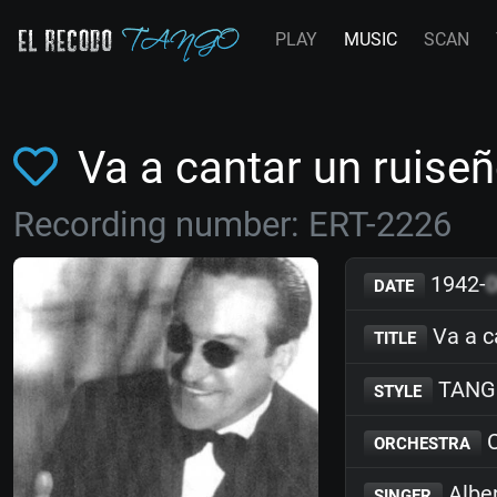
PLAY
MUSIC
SCAN
Va a cantar un ruiseñ
Recording number: ERT-2226
1942-
DATE
Va a c
TITLE
TANG
STYLE
C
ORCHESTRA
Albe
SINGER