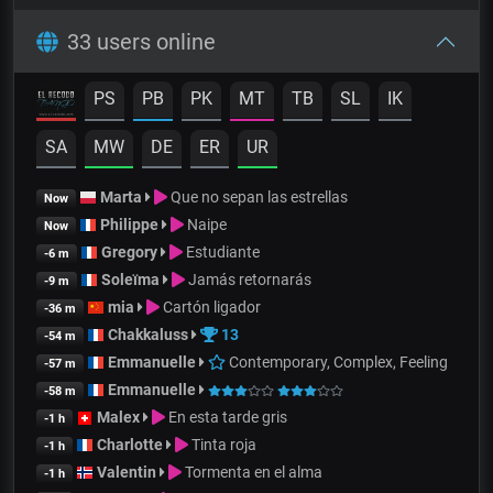
33 users online
PS
PB
PK
MT
TB
SL
IK
SA
MW
DE
ER
UR
Marta
Que no sepan las estrellas
Now
Philippe
Naipe
Now
Gregory
Estudiante
-6 m
Soleïma
Jamás retornarás
-9 m
mia
Cartón ligador
-36 m
Chakkaluss
13
-54 m
Emmanuelle
Contemporary, Complex, Feeling
-57 m
Emmanuelle
-58 m
Malex
En esta tarde gris
-1 h
Charlotte
Tinta roja
-1 h
Valentin
Tormenta en el alma
-1 h