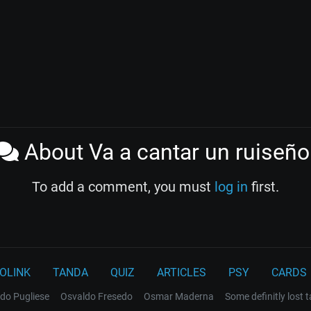
About Va a cantar un ruiseño
To add a comment, you must
log in
first.
OLINK
TANDA
QUIZ
ARTICLES
PSY
CARDS
do Pugliese
Osvaldo Fresedo
Osmar Maderna
Some definitly lost 