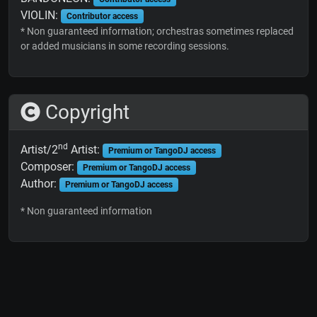
VIOLIN:
Contributor access
* Non guaranteed information; orchestras sometimes replaced
or added musicians in some recording sessions.
Copyright
nd
Artist/2
Artist:
Premium or TangoDJ access
Composer:
Premium or TangoDJ access
Author:
Premium or TangoDJ access
* Non guaranteed information