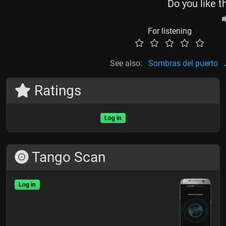
Do you like t
For listening
See also:
Sombras del puerto
Ratings
Log in
Tango Scan
Log in