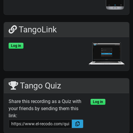
TangoLink
Log in
Tango Quiz
Share this recording as a Quiz with
Log in
your friends by sending them this
link: