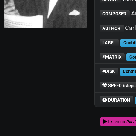
A
COMPOSER
Carl
AUTHOR
LABEL
Contri
#MATRIX
Con
#DISK
Contri
SPEED (steps
DURATION
Listen on
Play!