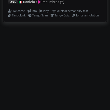
Daniela
Penumbras (2)
-15 h
Welcome
Info
Play!
Musical personality test
TangoLink
Tango Scan
Tango Quiz
Lyrics annotation